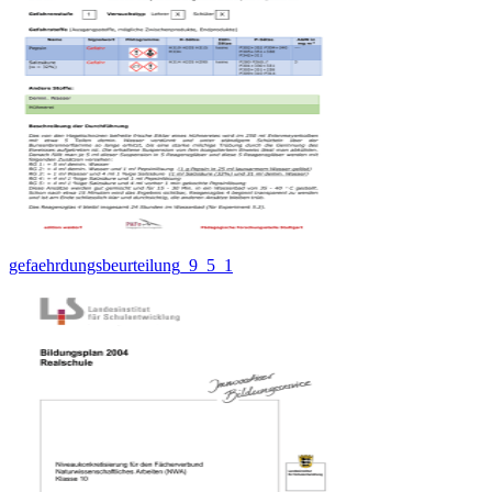
gefaehrdungsbeurteilung_9_5_1