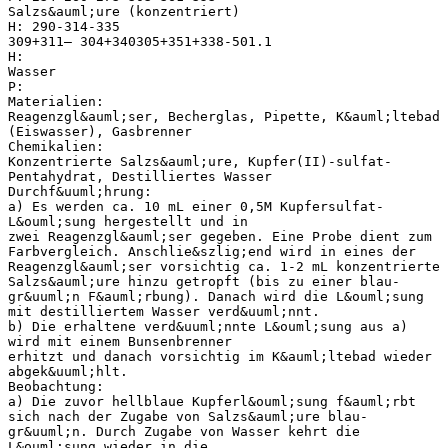
Salzs&auml;ure (konzentriert)
H: 290-314-335
309+311– 304+340305+351+338-501.1
H:
Wasser
P:
Materialien:
Reagenzgl&auml;ser, Becherglas, Pipette, K&auml;ltebad
(Eiswasser), Gasbrenner
Chemikalien:
Konzentrierte Salzs&auml;ure, Kupfer(II)-sulfat-
Pentahydrat, Destilliertes Wasser
Durchf&uuml;hrung:
a) Es werden ca. 10 mL einer 0,5M Kupfersulfat-
L&ouml;sung hergestellt und in
zwei Reagenzgl&auml;ser gegeben. Eine Probe dient zum
Farbvergleich. Anschlie&szlig;end wird in eines der
Reagenzgl&auml;ser vorsichtig ca. 1-2 mL konzentrierte
Salzs&auml;ure hinzu getropft (bis zu einer blau-
gr&uuml;n F&auml;rbung). Danach wird die L&ouml;sung
mit destilliertem Wasser verd&uuml;nnt.
b) Die erhaltene verd&uuml;nnte L&ouml;sung aus a)
wird mit einem Bunsenbrenner
erhitzt und danach vorsichtig im K&auml;ltebad wieder
abgek&uuml;hlt.
Beobachtung:
a) Die zuvor hellblaue Kupferl&ouml;sung f&auml;rbt
sich nach der Zugabe von Salzs&auml;ure blau-
gr&uuml;n. Durch Zugabe von Wasser kehrt die
L&ouml;sung wieder in die