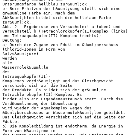
Ursprungsfarbe hellblau zur&uuml;ck.
b) Beim Erhitzen der L&ouml;sung stellt sich eine
gr&uuml;ne Farbe ein. Nach dem
Abk&uuml;hlen bildet sich die hellblaue Farbe
zur&uuml;ck.
Abb. 2 - Ergebnisse von Versuchsteil a (oben) und
Versuchsteil b (Tetrachlorokupfer(II)Komplex (links)
und Tetraaquakupfer(II)-Komplex (rechts))
Deutung:
a) Durch die Zugabe von Edukt im &Uuml;berschuss
(Chlorid-Ionen in Form von
Salzs&auml;ure)
werden
alle
Wassermolek&uuml;le
des
Tetraaquakupfer(II)-
Komplexes verdr&auml;ngt und das Gleichgewicht
verschiebt sich auf die Seite
der Produkte. Es bildet sich der gr&uuml;ne
Tetrachlorokupfer(II)-Komplex. Es
findet also ein Ligandenaustausch statt. Durch die
Verd&uuml;nnung der L&ouml;sung
wird wieder der Aquakomplex wegen des
&Uuml;berschusses an Wassermolek&uuml;len gebildet.
Das Gleichgewicht verschiebt sich auf die Seite der
Edukte.
b) Die Komplexbildung ist endotherm, da Energie in
Form von W&auml;rme in