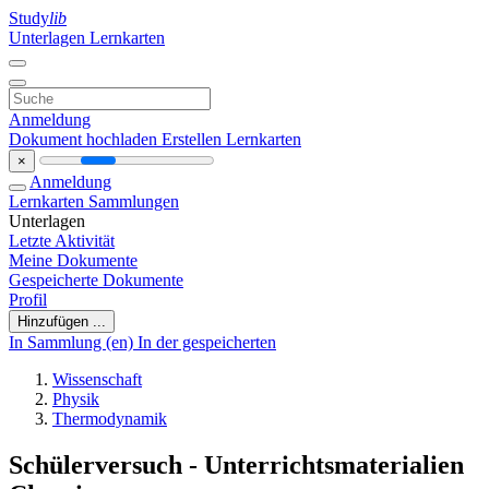
Study
lib
Unterlagen
Lernkarten
Anmeldung
Dokument hochladen
Erstellen Lernkarten
×
Anmeldung
Lernkarten
Sammlungen
Unterlagen
Letzte Aktivität
Meine Dokumente
Gespeicherte Dokumente
Profil
Hinzufügen ...
In Sammlung (en)
In der gespeicherten
Wissenschaft
Physik
Thermodynamik
Schülerversuch - Unterrichtsmaterialien