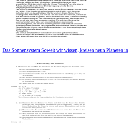
Das Sonnensystem Soweit wir wissen, kreisen neun Planeten in