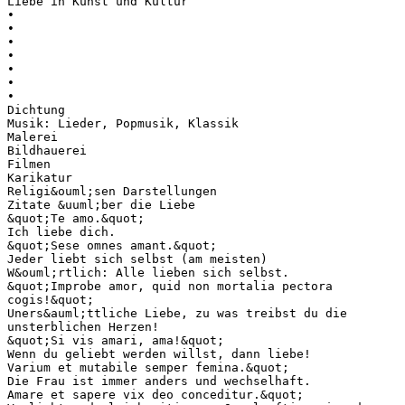
Liebe in Kunst und Kultur
•
•
•
•
•
•
•
Dichtung
Musik: Lieder, Popmusik, Klassik
Malerei
Bildhauerei
Filmen
Karikatur
Religi&ouml;sen Darstellungen
Zitate &uuml;ber die Liebe
&quot;Te amo.&quot;
Ich liebe dich.
&quot;Sese omnes amant.&quot;
Jeder liebt sich selbst (am meisten)
W&ouml;rtlich: Alle lieben sich selbst.
&quot;Improbe amor, quid non mortalia pectora
cogis!&quot;
Uners&auml;ttliche Liebe, zu was treibst du die
unsterblichen Herzen!
&quot;Si vis amari, ama!&quot;
Wenn du geliebt werden willst, dann liebe!
Varium et mutabile semper femina.&quot;
Die Frau ist immer anders und wechselhaft.
Amare et sapere vix deo conceditur.&quot;