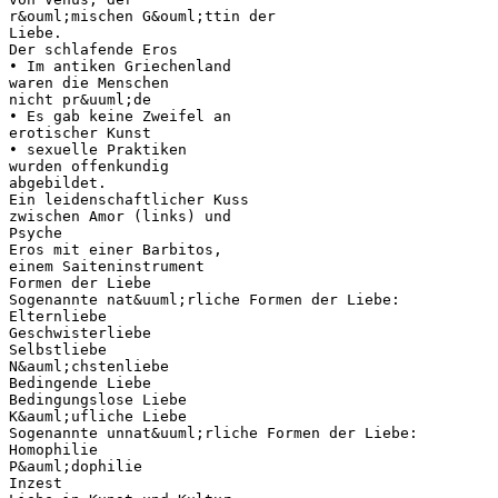
r&ouml;mischen G&ouml;ttin der
Liebe.
Der schlafende Eros
• Im antiken Griechenland
waren die Menschen
nicht pr&uuml;de
• Es gab keine Zweifel an
erotischer Kunst
• sexuelle Praktiken
wurden offenkundig
abgebildet.
Ein leidenschaftlicher Kuss
zwischen Amor (links) und
Psyche
Eros mit einer Barbitos,
einem Saiteninstrument
Formen der Liebe
Sogenannte nat&uuml;rliche Formen der Liebe:
Elternliebe
Geschwisterliebe
Selbstliebe
N&auml;chstenliebe
Bedingende Liebe
Bedingungslose Liebe
K&auml;ufliche Liebe
Sogenannte unnat&uuml;rliche Formen der Liebe:
Homophilie
P&auml;dophilie
Inzest