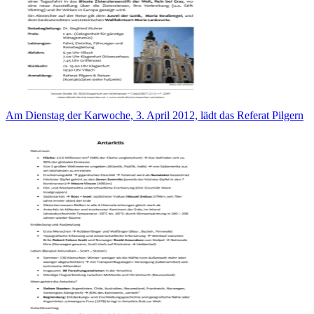
Am Dienstag der Karwoche, 3. April 2012, lädt das Referat Pilgern