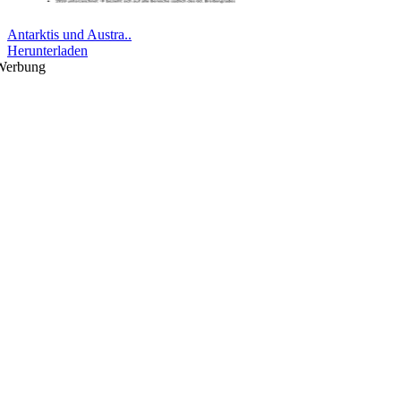
Antarktis und Austra..
Herunterladen
Werbung