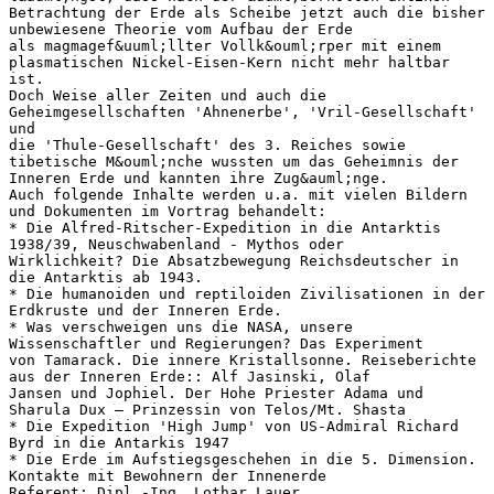
Betrachtung der Erde als Scheibe jetzt auch die bisher
unbewiesene Theorie vom Aufbau der Erde
als magmagef&uuml;llter Vollk&ouml;rper mit einem
plasmatischen Nickel-Eisen-Kern nicht mehr haltbar
ist.
Doch Weise aller Zeiten und auch die
Geheimgesellschaften 'Ahnenerbe', 'Vril-Gesellschaft'
und
die 'Thule-Gesellschaft' des 3. Reiches sowie
tibetische M&ouml;nche wussten um das Geheimnis der
Inneren Erde und kannten ihre Zug&auml;nge.
Auch folgende Inhalte werden u.a. mit vielen Bildern
und Dokumenten im Vortrag behandelt:
* Die Alfred-Ritscher-Expedition in die Antarktis
1938/39, Neuschwabenland - Mythos oder
Wirklichkeit? Die Absatzbewegung Reichsdeutscher in
die Antarktis ab 1943.
* Die humanoiden und reptiloiden Zivilisationen in der
Erdkruste und der Inneren Erde.
* Was verschweigen uns die NASA, unsere
Wissenschaftler und Regierungen? Das Experiment
von Tamarack. Die innere Kristallsonne. Reiseberichte
aus der Inneren Erde:: Alf Jasinski, Olaf
Jansen und Jophiel. Der Hohe Priester Adama und
Sharula Dux – Prinzessin von Telos/Mt. Shasta
* Die Expedition 'High Jump' von US-Admiral Richard
Byrd in die Antarkis 1947
* Die Erde im Aufstiegsgeschehen in die 5. Dimension.
Kontakte mit Bewohnern der Innenerde
Referent: Dipl.-Ing. Lothar Lauer