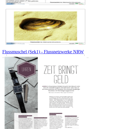
Flussmuschel (Sek1) - Flussnetzwerke NRW