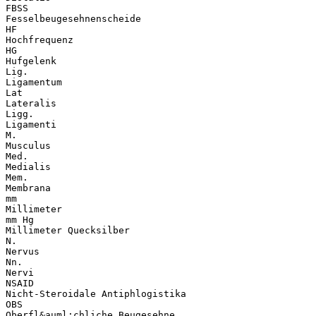
FBSS
Fesselbeugesehnenscheide
HF
Hochfrequenz
HG
Hufgelenk
Lig.
Ligamentum
Lat
Lateralis
Ligg.
Ligamenti
M.
Musculus
Med.
Medialis
Mem.
Membrana
mm
Millimeter
mm Hg
Millimeter Quecksilber
N.
Nervus
Nn.
Nervi
NSAID
Nicht-Steroidale Antiphlogistika
OBS
Oberfl&auml;chliche Beugesehne