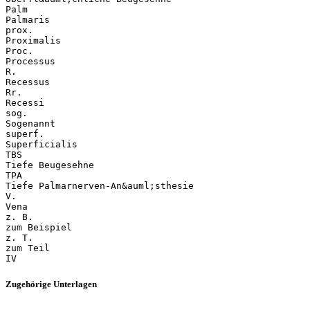
Palm
Palmaris
prox.
Proximalis
Proc.
Processus
R.
Recessus
Rr.
Recessi
sog.
Sogenannt
superf.
Superficialis
TBS
Tiefe Beugesehne
TPA
Tiefe Palmarnerven-An&auml;sthesie
V.
Vena
z. B.
zum Beispiel
z. T.
zum Teil
Zugehörige Unterlagen