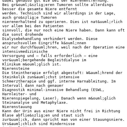
dabei genauso gut wie bei der Nierenentfernung.
Bei gr&ouml;&szlig;eren Tumoren sollte allerdings
besser die gesamte Niere entfernt
werden. Technisch sind wir allerdings in der Lage,
auch gro&szlig;e Tumoren
nierenerhaltend zu operieren. Dies ist nat&uuml;rlich
vor allem bei den Patienten
sinnvoll, die nur noch eine Niere haben. Dann kann oft
die sonst drohende
Dialysebehandlung verhindert werden. Diese
anspruchsvollen Eingriffe k&ouml;nnen
wir nur durchf&uuml;hren, weil nach der Operation eine
intensivmedizinische
Versorgung und – falls erforderlich – eine
vor&uuml;bergehende Begleitdialyse im
Klinikum m&ouml;glich ist.
Nierensteine
Die Steintherapie erfolgt abgestuft: W&auml;hrend der
Steinkolik zun&auml;chst intensive
Schmerztherapie und ggf. interne Harnableitung. Im
Intervall dann nach genauer
Diagnostik minimal-invasive Behandlung (ESWL,
Harnleiter- und
Nierenspiegelung, Laser). Danach wenn m&ouml;glich
Steinanalyse und Metaphylaxe.
Nierenstauung
Kann der Urin aus einer Niere nicht frei in Richtung
Blase abflie&szlig;en und staut sich
zur&uuml;ck, dann spricht man von einer Stauungsniere.
Urs&auml;chlich sind Hindernisse