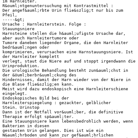
im Harnleiter.
R&ouml;ntgenuntersuchung mit Kontrastmittel :
Der angef&auml;rbte Urin flie&szlig;t nur bis zum
Pfeil,
-----&gt;
Ursache : Harnleiterstein. Folge :
Stauungsniere
Harnsteine stellen die h&auml;ufigste Ursache dar,
aber auch Harnleitertumore oder
Tumore daneben liegender Organe, die den Harnleiter
bedr&auml;ngen oder
komprimieren, verursachen eine Harnstauungsniere. Ist
der Harnleiter komplett
verlegt, staut die Niere auf und stoppt irgendwann die
Urinproduktion.
Die urologische Behandlung besteht zun&auml;chst in
der &Uuml;berbr&uuml;ckung des
Hindernisses, damit der Harn wieder von der Niere in
die Blase flie&szlig;en kann.
Meist wird dazu endoskopisch eine Harnleiterschiene
eingelegt.
Endoskopisches Bild bei der
Harnleiterspiegelung : gezackter, gelblicher
Stein. Urinstop
Dann ist der Notfall vor&uuml;ber, die definitive
Therapie erfolgt sp&auml;ter.
Eine Stauungsniere kann lebensbedrohlich werden, wenn
Bakterien in diesen
gestauten Urin gelangen. Dies ist wie ein
N&auml;hrboden und kann zur gef&auml;hrlichen