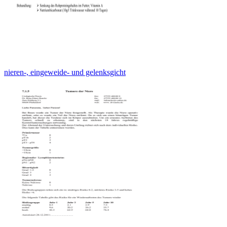
nieren-, eingeweide- und gelenksgicht