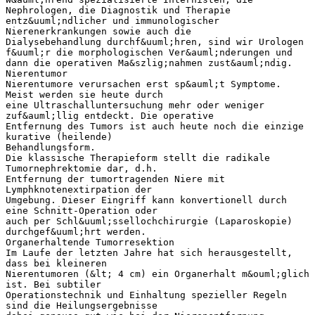
Nephrologen, die Diagnostik und Therapie
entz&uuml;ndlicher und immunologischer
Nierenerkrankungen sowie auch die
Dialysebehandlung durchf&uuml;hren, sind wir Urologen
f&uuml;r die morphologischen Ver&auml;nderungen und
dann die operativen Ma&szlig;nahmen zust&auml;ndig.
Nierentumor
Nierentumore verursachen erst sp&auml;t Symptome.
Meist werden sie heute durch
eine Ultraschalluntersuchung mehr oder weniger
zuf&auml;llig entdeckt. Die operative
Entfernung des Tumors ist auch heute noch die einzige
kurative (heilende)
Behandlungsform.
Die klassische Therapieform stellt die radikale
Tumornephrektomie dar, d.h.
Entfernung der tumortragenden Niere mit
Lymphknotenextirpation der
Umgebung. Dieser Eingriff kann konvertionell durch
eine Schnitt-Operation oder
auch per Schl&uuml;ssellochchirurgie (Laparoskopie)
durchgef&uuml;hrt werden.
Organerhaltende Tumorresektion
Im Laufe der letzten Jahre hat sich herausgestellt,
dass bei kleineren
Nierentumoren (&lt; 4 cm) ein Organerhalt m&ouml;glich
ist. Bei subtiler
Operationstechnik und Einhaltung spezieller Regeln
sind die Heilungsergebnisse