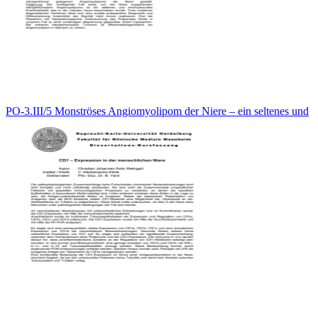
PO-3.III/5 Monströses Angiomyolipom der Niere – ein seltenes und