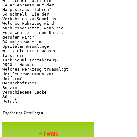
Wie schnell darf ein
Feuerwehrauto auf der
Hauptstrasse fahren?
So schnell, wie der
Verkehr es zul&auml;sst
Welches Fahrzeug wird
auch eingesetzt, wenn die
Feuerwehr zu einem Unfall
gerufen wird?
R&uuml;stwagen mit
Spezialanh&auml;nger
Wie viele Liter Wasser
fasst ein
Tankl&ouml;schfahrzeug?
2500 l Wasser
Welches Werkzeug tr&auml;gt
der Feuerwehrmann zur
Uniform?
Mannschaftsbeil
Benzin
verschiedene Lacke
&Ouml;l
Zugehörige Unterlagen