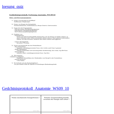
loesung_quiz
Gedchtnisprotokoll_Anatomie_WS09_10