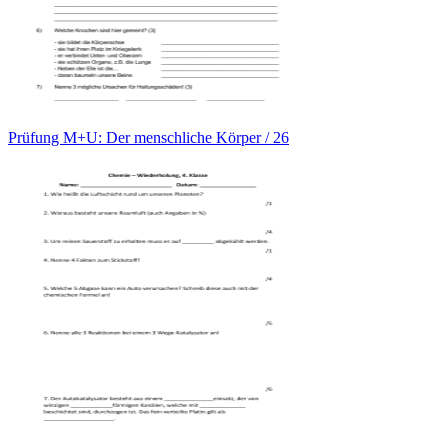
Prüfung M+U: Der menschliche Körper / 26