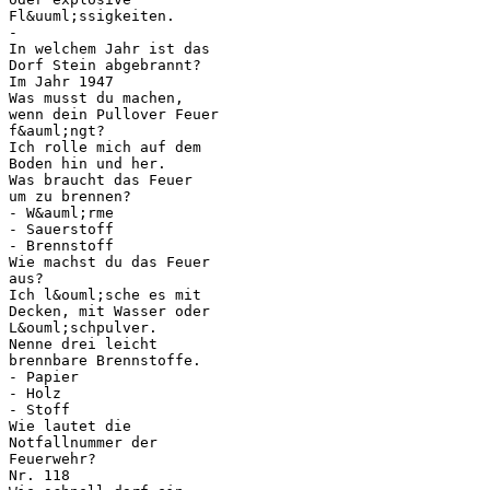
Fl&uuml;ssigkeiten.
-
In welchem Jahr ist das
Dorf Stein abgebrannt?
Im Jahr 1947
Was musst du machen,
wenn dein Pullover Feuer
f&auml;ngt?
Ich rolle mich auf dem
Boden hin und her.
Was braucht das Feuer
um zu brennen?
- W&auml;rme
- Sauerstoff
- Brennstoff
Wie machst du das Feuer
aus?
Ich l&ouml;sche es mit
Decken, mit Wasser oder
L&ouml;schpulver.
Nenne drei leicht
brennbare Brennstoffe.
- Papier
- Holz
- Stoff
Wie lautet die
Notfallnummer der
Feuerwehr?
Nr. 118