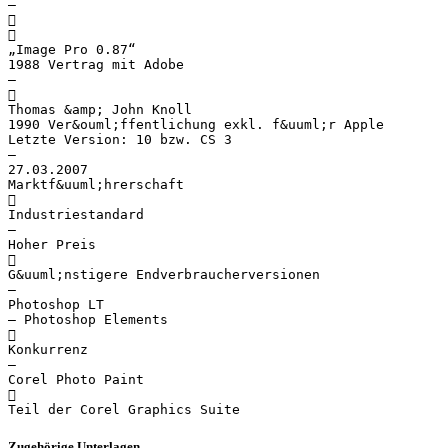
–


„Image Pro 0.87“
1988 Vertrag mit Adobe
–

Thomas &amp; John Knoll
1990 Ver&ouml;ffentlichung exkl. f&uuml;r Apple
Letzte Version: 10 bzw. CS 3
–
27.03.2007
Marktf&uuml;hrerschaft

Industriestandard
–
Hoher Preis

G&uuml;nstigere Endverbraucherversionen
–
Photoshop LT
– Photoshop Elements

Konkurrenz
–
Corel Photo Paint

Zugehörige Unterlagen