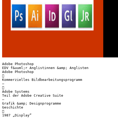
Adobe Photoshop
EDV f&uuml;r Anglistinnen &amp; Anglisten
Adobe Photoshop

Kommerzielles Bildbearbeitungsprogramm
–

Adobe Systems
Teil der Adobe Creative Suite
–
Grafik &amp; Designprogramme
Geschichte

1987 „Display“