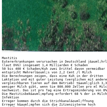
Mastitis
Eutererkrankungen verursachen in Deutschland j&auml;hrl
(laut DVG) insgesamt 1,4 Milliarden € Schaden
50 bis 400 € Schaden/Kuh zwei Drittel davon vermeidbar
entspricht Mehrerl&ouml;s von 2,2 Cent /l Milch
Die Berechnungen zeigen, dass eine Kuh in der dritten
Laktation und mit guter Leistung (verglichen mit andere
vergleichbaren Tieren auf dem Betrieb) t&auml;glich 3,3
weniger Milch gibt, wenn Sie 800.000 Zellen pro ml Milc
nachweist. Das ist pro Tag eine Ertragsminderung von 8%
Die Mastitisbek&auml;mpfung erfordert 68 % der in Milch
Infektion
Erreger kommen durch die Strichkanal&ouml;ffnung
Erreger k&auml;mpfen sich die Zitzenzisterne hoch