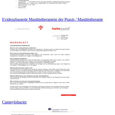
Evidenzbasierte Mastitistherapiein der Praxis / Mastitistherapie
Campylobacter