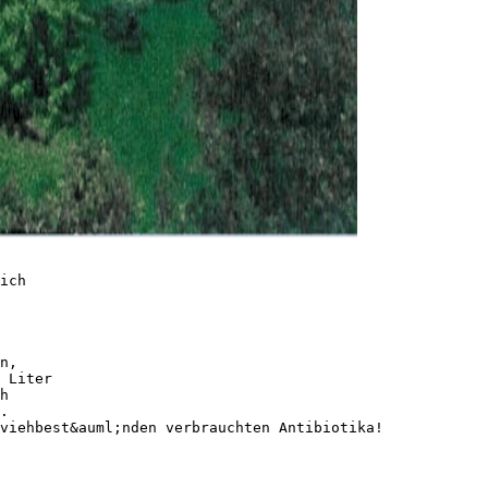
ich
n,
 Liter
h
.
viehbest&auml;nden verbrauchten Antibiotika!