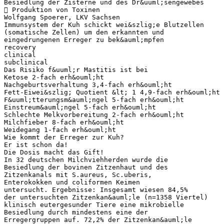
Besiedlung der Zisterne und des Dr&uuml;sengewebes
 Produktion von Toxinen
Wolfgang Spoerer, LKV Sachsen
Immunsystem der Kuh schickt wei&szlig;e Blutzellen
(somatische Zellen) um den erkannten und
eingedrungenen Erreger zu bek&auml;mpfen
recovery
clinical
subclinical
Das Risiko f&uuml;r Mastitis ist bei
Ketose 2-fach erh&ouml;ht
Nachgeburtsverhaltung 3,4-fach erh&ouml;ht
Fett-Eiwei&szlig; Quotient &lt; 1 4,9-fach erh&ouml;ht
F&uuml;tterungsm&auml;ngel 5-fach erh&ouml;ht
Einstreum&auml;ngel 5-fach erh&ouml;ht
Schlechte Melkvorbereitung 2-fach erh&ouml;ht
Milchfieber 8-fach erh&ouml;ht
Weidegang 1-fach erh&ouml;ht
Wie kommt der Erreger zur Kuh?
Er ist schon da!
Die Dosis macht das Gift!
In 32 deutschen Milchviehherden wurde die
Besiedlung der bovinen Zitzenhaut und des
Zitzenkanals mit S.aureus, Sc.uberis,
Enterokokken und coliformen Keimen
untersucht. Ergebnisse: Insgesamt wiesen 84,5%
der untersuchten Zitzenkan&auml;le (n=1358 Viertel)
klinisch eutergesunder Tiere eine mikrobielle
Besiedlung durch mindestens eine der
Erregergruppen auf. 72,2% der Zitzenkan&auml;le