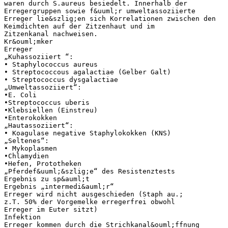
waren durch S.aureus besiedelt. Innerhalb der
Erregergruppen sowie f&uuml;r umweltassoziierte
Erreger lie&szlig;en sich Korrelationen zwischen den
Keimdichten auf der Zitzenhaut und im
Zitzenkanal nachweisen.
Kr&ouml;mker
Erreger
„Kuhassoziiert “:
• Staphylococcus aureus
• Streptococcous agalactiae (Gelber Galt)
• Streptococcus dysgalactiae
„Umweltassoziiert“:
•E. Coli
•Streptococcus uberis
•Klebsiellen (Einstreu)
•Enterokokken
„Hautassoziiert“:
• Koagulase negative Staphylokokken (KNS)
„Seltenes“:
• Mykoplasmen
•Chlamydien
•Hefen, Prototheken
„Pferdef&uuml;&szlig;e“ des Resistenztests
Ergebnis zu sp&auml;t
Ergebnis „intermedi&auml;r“
Erreger wird nicht ausgeschieden (Staph au.;
z.T. 50% der Vorgemelke erregerfrei obwohl
Erreger im Euter sitzt)
Infektion
Erreger kommen durch die Strichkanal&ouml;ffnung