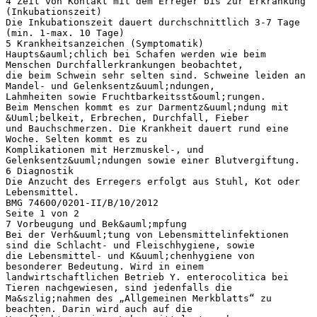
4 Zeit von Kontakt mit dem Erreger bis zur Erkrankung
(Inkubationszeit)
Die Inkubationszeit dauert durchschnittlich 3-7 Tage
(min. 1-max. 10 Tage)
5 Krankheitsanzeichen (Symptomatik)
Haupts&auml;chlich bei Schafen werden wie beim
Menschen Durchfallerkrankungen beobachtet,
die beim Schwein sehr selten sind. Schweine leiden an
Mandel- und Gelenksentz&uuml;ndungen,
Lahmheiten sowie Fruchtbarkeitsst&ouml;rungen.
Beim Menschen kommt es zur Darmentz&uuml;ndung mit
&Uuml;belkeit, Erbrechen, Durchfall, Fieber
und Bauchschmerzen. Die Krankheit dauert rund eine
Woche. Selten kommt es zu
Komplikationen mit Herzmuskel-, und
Gelenksentz&uuml;ndungen sowie einer Blutvergiftung.
6 Diagnostik
Die Anzucht des Erregers erfolgt aus Stuhl, Kot oder
Lebensmittel.
BMG 74600/0201-II/B/10/2012
Seite 1 von 2
7 Vorbeugung und Bek&auml;mpfung
Bei der Verh&uuml;tung von Lebensmittelinfektionen
sind die Schlacht- und Fleischhygiene, sowie
die Lebensmittel- und K&uuml;chenhygiene von
besonderer Bedeutung. Wird in einem
landwirtschaftlichen Betrieb Y. enterocolitica bei
Tieren nachgewiesen, sind jedenfalls die
Ma&szlig;nahmen des „Allgemeinen Merkblatts“ zu
beachten. Darin wird auch auf die