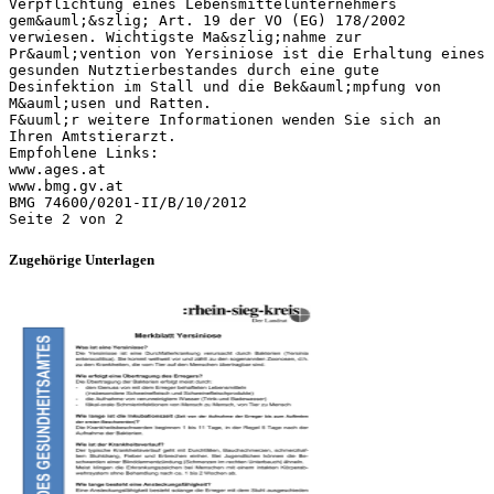
Verpflichtung eines Lebensmittelunternehmers
gem&auml;&szlig; Art. 19 der VO (EG) 178/2002
verwiesen. Wichtigste Ma&szlig;nahme zur
Pr&auml;vention von Yersiniose ist die Erhaltung eines
gesunden Nutztierbestandes durch eine gute
Desinfektion im Stall und die Bek&auml;mpfung von
M&auml;usen und Ratten.
F&uuml;r weitere Informationen wenden Sie sich an
Ihren Amtstierarzt.
Empfohlene Links:
www.ages.at
www.bmg.gv.at
BMG 74600/0201-II/B/10/2012
Zugehörige Unterlagen