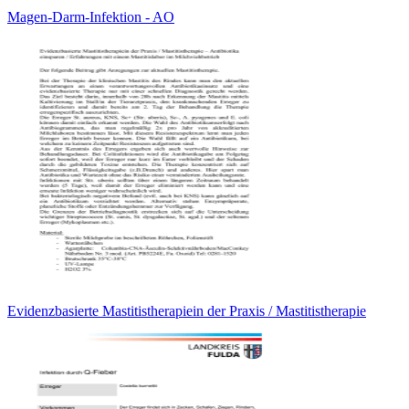
Magen-Darm-Infektion - AO
Evidenzbasierte Mastitistherapiein der Praxis / Mastitistherapie