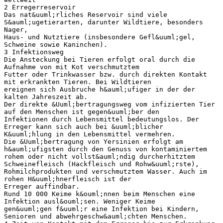
2 Erregerreservoir
Das nat&uuml;rliches Reservoir sind viele
S&auml;ugetierarten, darunter Wildtiere, besonders
Nager,
Haus- und Nutztiere (insbesondere Gefl&uuml;gel,
Schweine sowie Kaninchen).
3 Infektionsweg
Die Ansteckung bei Tieren erfolgt oral durch die
Aufnahme von mit Kot verschmutztem
Futter oder Trinkwasser bzw. durch direkten Kontakt
mit erkrankten Tieren. Bei Wildtieren
ereignen sich Ausbruche h&auml;ufiger in der der
kalten Jahreszeit ab.
Der direkte &Uuml;bertragungsweg vom infizierten Tier
auf den Menschen ist gegen&uuml;ber den
Infektionen durch Lebensmittel bedeutungslos. Der
Erreger kann sich auch bei &uuml;blicher
K&uuml;hlung in den Lebensmittel vermehren.
Die &Uuml;bertragung von Yersinien erfolgt am
h&auml;ufigsten durch den Genuss von kontaminiertem
rohem oder nicht vollst&auml;ndig durcherhitztem
Schweinefleisch (Hackfleisch und Rohw&uuml;rste),
Rohmilchprodukten und verschmutztem Wasser. Auch im
rohen H&uuml;hnerfleisch ist der
Erreger auffindbar.
Rund 10 000 Keime k&ouml;nnen beim Menschen eine
Infektion ausl&ouml;sen. Weniger Keime
gen&uuml;gen f&uuml;r eine Infektion bei Kindern,
Senioren und abwehrgeschw&auml;chten Menschen.