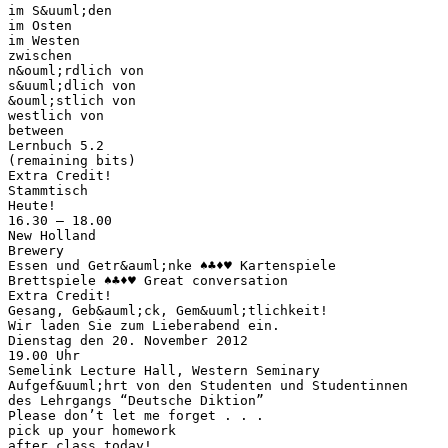
im S&uuml;den
im Osten
im Westen
zwischen
n&ouml;rdlich von
s&uuml;dlich von
&ouml;stlich von
westlich von
between
Lernbuch 5.2
(remaining bits)
Extra Credit!
Stammtisch
Heute!
16.30 – 18.00
New Holland
Brewery
Essen und Getr&auml;nke ♠♣♦♥ Kartenspiele
Brettspiele ♠♣♦♥ Great conversation
Extra Credit!
Gesang, Geb&auml;ck, Gem&uuml;tlichkeit!
Wir laden Sie zum Lieberabend ein.
Dienstag den 20. November 2012
19.00 Uhr
Semelink Lecture Hall, Western Seminary
Aufgef&uuml;hrt von den Studenten und Studentinnen
des Lehrgangs “Deutsche Diktion”
Please don’t let me forget . . .
pick up your homework