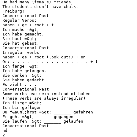
He had many (female) friends.
The students didn’t have chalk.
Freiburg!
Conversational Past
Regular Verbs:
haben + ge + root + t
Ich mache =&gt;
Ich habe gemacht.
Sie baut =&gt;
Sie hat gebaut.
Conversational Past
Irregular verbs
haben + ge + root (look out!) + en
Or: . . . . . . . . . . . . . . . . + t
Ich fange =&gt;
Ich habe gefangen.
Sie denken =&gt;
Sie haben gedacht.
Es zieht . . .
Conversational Past
Some verbs use sein instead of haben
(These verbs are always irregular)
Ich fliege =&gt;
Ich bin geflogen
Du f&auml;hrst =&gt; _______ gefahren
Er geht =&gt; ______ gegangen
Sie laufen =&gt; _______ gelaufen
Conversational Past
nd
2