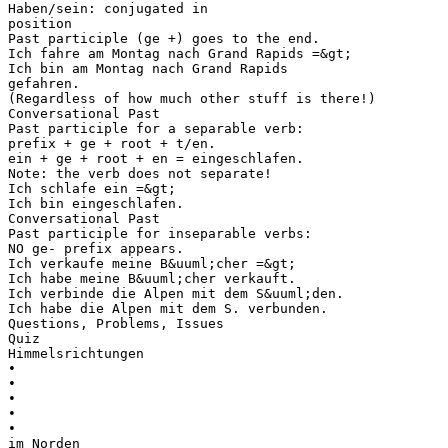
Haben/sein: conjugated in
position
Past participle (ge +) goes to the end.
Ich fahre am Montag nach Grand Rapids =&gt;
Ich bin am Montag nach Grand Rapids
gefahren.
(Regardless of how much other stuff is there!)
Conversational Past
Past participle for a separable verb:
prefix + ge + root + t/en.
ein + ge + root + en = eingeschlafen.
Note: the verb does not separate!
Ich schlafe ein =&gt;
Ich bin eingeschlafen.
Conversational Past
Past participle for inseparable verbs:
NO ge- prefix appears.
Ich verkaufe meine B&uuml;cher =&gt;
Ich habe meine B&uuml;cher verkauft.
Ich verbinde die Alpen mit dem S&uuml;den.
Ich habe die Alpen mit dem S. verbunden.
Questions, Problems, Issues
Quiz
Himmelsrichtungen
•
•
•
•
•
im Norden