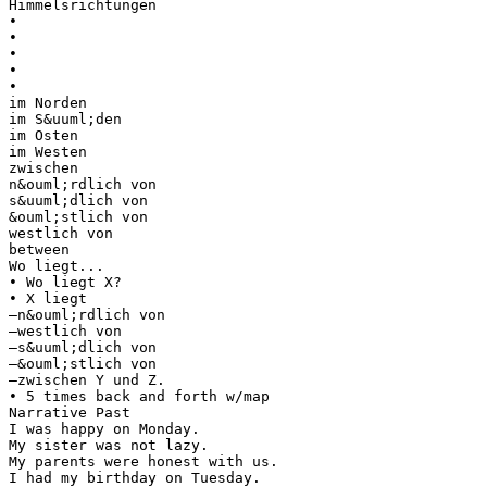
Himmelsrichtungen
•
•
•
•
•
im Norden
im S&uuml;den
im Osten
im Westen
zwischen
n&ouml;rdlich von
s&uuml;dlich von
&ouml;stlich von
westlich von
between
Wo liegt...
• Wo liegt X?
• X liegt
–n&ouml;rdlich von
–westlich von
–s&uuml;dlich von
–&ouml;stlich von
–zwischen Y und Z.
• 5 times back and forth w/map
Narrative Past
I was happy on Monday.
My sister was not lazy.
My parents were honest with us.
I had my birthday on Tuesday.