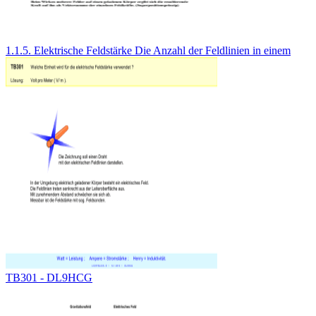
1.1.5. Elektrische Feldstärke Die Anzahl der Feldlinien in einem
TB301 - DL9HCG