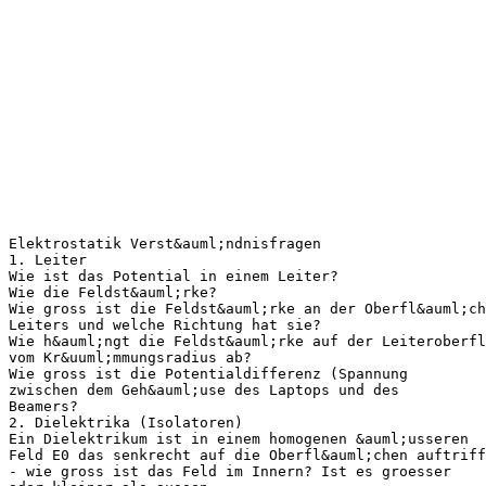
Elektrostatik Verst&auml;ndnisfragen
1. Leiter
Wie ist das Potential in einem Leiter?
Wie die Feldst&auml;rke?
Wie gross ist die Feldst&auml;rke an der Oberfl&auml;ch
Leiters und welche Richtung hat sie?
Wie h&auml;ngt die Feldst&auml;rke auf der Leiteroberfl
vom Kr&uuml;mmungsradius ab?
Wie gross ist die Potentialdifferenz (Spannung
zwischen dem Geh&auml;use des Laptops und des
Beamers?
2. Dielektrika (Isolatoren)
Ein Dielektrikum ist in einem homogenen &auml;usseren
Feld E0 das senkrecht auf die Oberfl&auml;chen auftriff
- wie gross ist das Feld im Innern? Ist es groesser