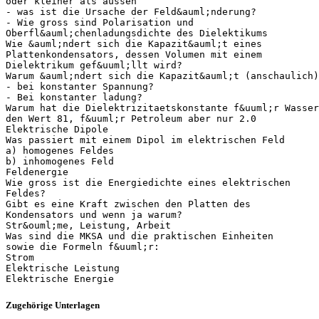
oder kleiner als aussen
- was ist die Ursache der Feld&auml;nderung?
- Wie gross sind Polarisation und
Oberfl&auml;chenladungsdichte des Dielektikums
Wie &auml;ndert sich die Kapazit&auml;t eines
Plattenkondensators, dessen Volumen mit einem
Dielektrikum gef&uuml;llt wird?
Warum &auml;ndert sich die Kapazit&auml;t (anschaulich)
- bei konstanter Spannung?
- Bei konstanter ladung?
Warum hat die Dielektrizitaetskonstante f&uuml;r Wasser
den Wert 81, f&uuml;r Petroleum aber nur 2.0
Elektrische Dipole
Was passiert mit einem Dipol im elektrischen Feld
a) homogenes Feldes
b) inhomogenes Feld
Feldenergie
Wie gross ist die Energiedichte eines elektrischen
Feldes?
Gibt es eine Kraft zwischen den Platten des
Kondensators und wenn ja warum?
Str&ouml;me, Leistung, Arbeit
Was sind die MKSA und die praktischen Einheiten
sowie die Formeln f&uuml;r:
Strom
Elektrische Leistung
Zugehörige Unterlagen