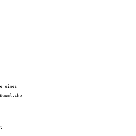
e eines
&auml;che
t