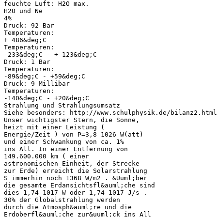
feuchte Luft: H2O max.
H2O und Ne
4%
Druck: 92 Bar
Temperaturen:
+ 486&deg;C
Temperaturen:
-233&deg;C - + 123&deg;C
Druck: 1 Bar
Temperaturen:
-89&deg;C - +59&deg;C
Druck: 9 Millibar
Temperaturen:
-140&deg;C - +20&deg;C
Strahlung und Strahlungsumsatz
Siehe besonders: http://www.schulphysik.de/bilanz2.html
Unser wichtigster Stern, die Sonne,
heizt mit einer Leistung (
Energie/Zeit ) von P=3,8 1026 W(att)
und einer Schwankung von ca. 1%
ins All. In einer Entfernung von
149.600.000 km ( einer
astronomischen Einheit, der Strecke
zur Erde) erreicht die Solarstrahlung
S immerhin noch 1368 W/m2 . &Uuml;ber
die gesamte Erdansichtsfl&auml;che sind
dies 1,74 1017 W oder 1,74 1017 J/s .
30% der Globalstrahlung werden
durch die Atmosph&auml;re und die
Erdoberfl&auml;che zur&uuml;ck ins All