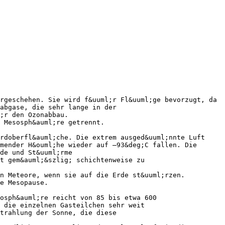
rgeschehen. Sie wird f&uuml;r Fl&uuml;ge bevorzugt, da
abgase, die sehr lange in der
;r den Ozonabbau.
 Mesosph&auml;re getrennt.
rdoberfl&auml;che. Die extrem ausged&uuml;nnte Luft
mender H&ouml;he wieder auf –93&deg;C fallen. Die
de und St&uuml;rme
t gem&auml;&szlig; schichtenweise zu
n Meteore, wenn sie auf die Erde st&uuml;rzen.
e Mesopause.
osph&auml;re reicht von 85 bis etwa 600
 die einzelnen Gasteilchen sehr weit
trahlung der Sonne, die diese