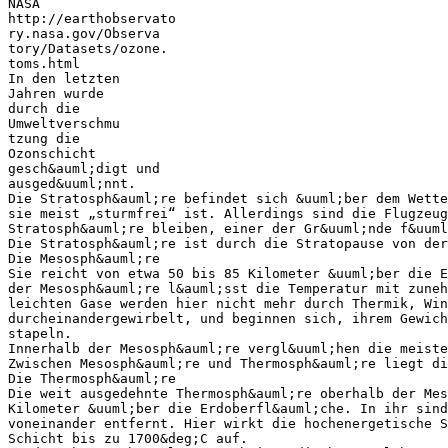
NASA
http://earthobservato
ry.nasa.gov/Observa
tory/Datasets/ozone.
toms.html
In den letzten
Jahren wurde
durch die
Umweltverschmu
tzung die
Ozonschicht
gesch&auml;digt und
ausged&uuml;nnt.
Die Stratosph&auml;re befindet sich &uuml;ber dem Wette
sie meist „sturmfrei“ ist. Allerdings sind die Flugzeug
Stratosph&auml;re bleiben, einer der Gr&uuml;nde f&uuml
Die Stratosph&auml;re ist durch die Stratopause von der
Die Mesosph&auml;re
Sie reicht von etwa 50 bis 85 Kilometer &uuml;ber die E
der Mesosph&auml;re l&auml;sst die Temperatur mit zuneh
leichten Gase werden hier nicht mehr durch Thermik, Win
durcheinandergewirbelt, und beginnen sich, ihrem Gewich
stapeln.
Innerhalb der Mesosph&auml;re vergl&uuml;hen die meiste
Zwischen Mesosph&auml;re und Thermosph&auml;re liegt di
Die Thermosph&auml;re
Die weit ausgedehnte Thermosph&auml;re oberhalb der Mes
Kilometer &uuml;ber die Erdoberfl&auml;che. In ihr sind
voneinander entfernt. Hier wirkt die hochenergetische S
Schicht bis zu 1700&deg;C auf.