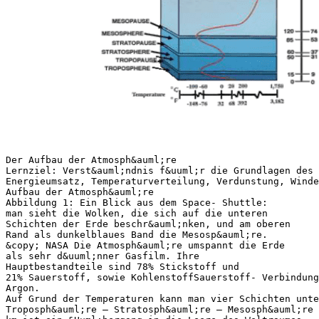
Der Aufbau der Atmosph&auml;re
Lernziel: Verst&auml;ndnis f&uuml;r die Grundlagen des 
Energieumsatz, Temperaturverteilung, Verdunstung, Winde
Aufbau der Atmosph&auml;re
Abbildung 1: Ein Blick aus dem Space- Shuttle:
man sieht die Wolken, die sich auf die unteren
Schichten der Erde beschr&auml;nken, und am oberen
Rand als dunkelblaues Band die Mesosp&auml;re.
&copy; NASA Die Atmosph&auml;re umspannt die Erde
als sehr d&uuml;nner Gasfilm. Ihre
Hauptbestandteile sind 78% Stickstoff und
21% Sauerstoff, sowie KohlenstoffSauerstoff- Verbindung
Argon.
Auf Grund der Temperaturen kann man vier Schichten unte
Troposph&auml;re – Stratosph&auml;re – Mesosph&auml;re 