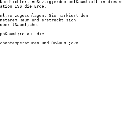
Nordlichter. Au&szlig;erdem uml&auml;uft in diesem
ation ISS die Erde.
ml;re zugeschlagen. Sie markiert den
netarem Raum und erstreckt sich
oberfl&auml;che.
ph&auml;re auf die
chentemperaturen und Dr&uuml;cke