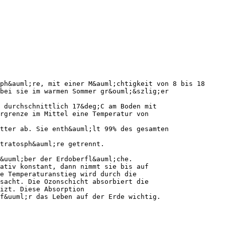
ph&auml;re, mit einer M&auml;chtigkeit von 8 bis 18
bei sie im warmen Sommer gr&ouml;&szlig;er
 durchschnittlich 17&deg;C am Boden mit
rgrenze im Mittel eine Temperatur von
tter ab. Sie enth&auml;lt 99% des gesamten
tratosph&auml;re getrennt.
&uuml;ber der Erdoberfl&auml;che.
ativ konstant, dann nimmt sie bis auf
he Temperaturanstieg wird durch die
sacht. Die Ozonschicht absorbiert die
izt. Diese Absorption
f&uuml;r das Leben auf der Erde wichtig.