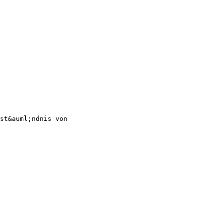
st&auml;ndnis von