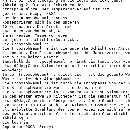
km ist ein &Uuml;bergang in die Leere des Weltraumes.
Abbildung 2: Die vier Schichten der
Atmosph&auml;re. Der Temperaturverlauf ist rot
gezeichnet. &copy; NASA
99% der Atmosph&auml;renmasse
konzentrieren sich in den unteren
40 Kilometern. Der Druck nimmt
nach oben zunehmend ab, weil
immer weniger Masse von oben
auf jede Luftschicht dr&uuml;ckt.
Die Troposph&auml;re
Die Troposph&auml;re ist die unterste Schicht der Atmos
Kilometern. Die Dicke schwankt mit den Jahreszeiten, wo
ist als im kalten Winter.
Innerhalb der Troposph&auml;re nimmt die Temperatur von
etwa 6&deg;C pro Kilometer ab und erreicht an ihrer Obe
–52&deg;C.
In der Troposph&auml;re spielt sich fast das gesamte We
Wasserdampfes der Atmosph&auml;re.
Die Troposph&auml;re ist durch die Tropopause von der S
Die Stratosph&auml;re &amp; die Ozonschicht
Die Stratosph&auml;re folgt von ca.10 bis 50 Kilometer 
In den ersten etwa 20 Kilometern ist die Temperatur rel
etwa 0&deg;C an ihrer Obergrenze zu. Der pl&ouml;tzlic
Ozonschicht in etwa 30 bis 40 Kilometer H&ouml;he verur
ultraviolette Strahlung der Sonne, wobei sie sich aufhe
des gef&auml;hrlichen UV-Lichtes macht die Ozonschicht 
Abbildung 3:
Ozonloch im
September 2003. &copy;