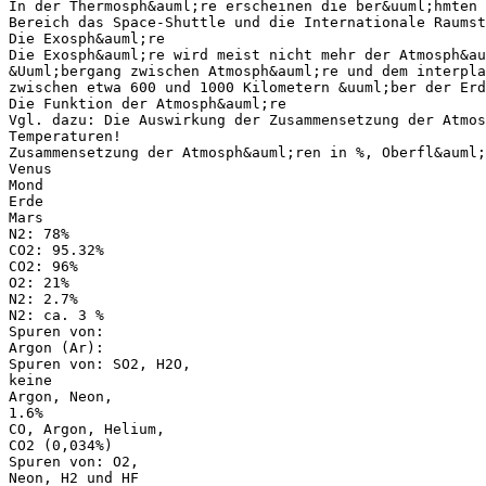
In der Thermosph&auml;re erscheinen die ber&uuml;hmten 
Bereich das Space-Shuttle und die Internationale Raumst
Die Exosph&auml;re
Die Exosph&auml;re wird meist nicht mehr der Atmosph&au
&Uuml;bergang zwischen Atmosph&auml;re und dem interpla
zwischen etwa 600 und 1000 Kilometern &uuml;ber der Erd
Die Funktion der Atmosph&auml;re
Vgl. dazu: Die Auswirkung der Zusammensetzung der Atmos
Temperaturen!
Zusammensetzung der Atmosph&auml;ren in %, Oberfl&auml;
Venus
Mond
Erde
Mars
N2: 78%
CO2: 95.32%
CO2: 96%
O2: 21%
N2: 2.7%
N2: ca. 3 %
Spuren von:
Argon (Ar):
Spuren von: SO2, H2O,
keine
Argon, Neon,
1.6%
CO, Argon, Helium,
CO2 (0,034%)
Spuren von: O2,
Neon, H2 und HF