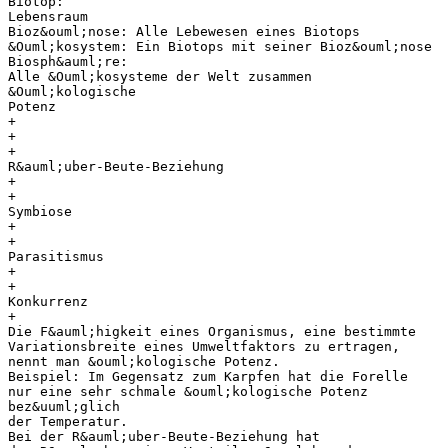
Biotop:
Lebensraum
Bioz&ouml;nose: Alle Lebewesen eines Biotops
&Ouml;kosystem: Ein Biotops mit seiner Bioz&ouml;nose
Biosph&auml;re:
Alle &Ouml;kosysteme der Welt zusammen
&Ouml;kologische
Potenz
+
+
+
R&auml;uber-Beute-Beziehung
+
+
Symbiose
+
+
Parasitismus
+
+
Konkurrenz
+
Die F&auml;higkeit eines Organismus, eine bestimmte
Variationsbreite eines Umweltfaktors zu ertragen,
nennt man &ouml;kologische Potenz.
Beispiel: Im Gegensatz zum Karpfen hat die Forelle
nur eine sehr schmale &ouml;kologische Potenz
bez&uuml;glich
der Temperatur.
Bei der R&auml;uber-Beute-Beziehung hat