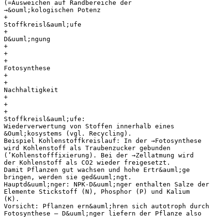
(=Ausweichen auf Randbereiche der
→&ouml;kologischen Potenz
+
Stoffkreisl&auml;ufe
+
D&uuml;ngung
+
+
+
Fotosynthese
+
+
Nachhaltigkeit
+
+
+
Stoffkreisl&auml;ufe:
Wiederverwertung von Stoffen innerhalb eines
&Ouml;kosystems (vgl. Recycling).
Beispiel Kohlenstoffkreislauf: In der →Fotosynthese
wird Kohlenstoff als Traubenzucker gebunden
(’Kohlenstofffixierung). Bei der →Zellatmung wird
der Kohlenstoff als CO2 wieder freigesetzt.
Damit Pflanzen gut wachsen und hohe Ertr&auml;ge
bringen, werden sie ged&uuml;ngt.
Hauptd&uuml;nger: NPK-D&uuml;nger enthalten Salze der
Elemente Stickstoff (N), Phosphor (P) und Kalium
(K).
Vorsicht: Pflanzen ern&auml;hren sich autotroph durch
Fotosynthese – D&uuml;nger liefern der Pflanze also