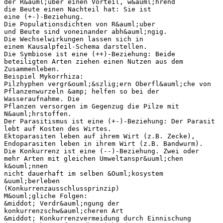
der R&auml;uber einen Vorteil, w&auml;hrend
die Beute einen Nachteil hat: Sie ist
eine (+-)-Beziehung.
Die Populationsdichten von R&auml;uber
und Beute sind voneinander abh&auml;ngig.
Die Wechselwirkungen lassen sich in
einem Kausalpfeil-Schema darstellen.
Die Symbiose ist eine (++)-Beziehung: Beide
beteiligten Arten ziehen einen Nutzen aus dem
Zusammenleben.
Beispiel Mykorrhiza:
Pilzhyphen vergr&ouml;&szlig;ern Oberfl&auml;che von
Pflanzenwurzeln &amp; helfen so bei der
Wasseraufnahme. Die
Pflanzen versorgen im Gegenzug die Pilze mit
N&auml;hrstoffen.
Der Parasitismus ist eine (+-)-Beziehung: Der Parasit
lebt auf Kosten des Wirtes.
Ektoparasiten leben auf ihrem Wirt (z.B. Zecke),
Endoparasiten leben in ihrem Wirt (z.B. Bandwurm).
Die Konkurrenz ist eine (--)-Beziehung. Zwei oder
mehr Arten mit gleichen Umweltanspr&uuml;chen
k&ouml;nnen
nicht dauerhaft im selben &Ouml;kosystem
&uuml;berleben
(Konkurrenzausschlussprinzip)
M&ouml;gliche Folgen:
&middot; Verdr&auml;ngung der
konkurrenzschw&auml;cheren Art
&middot; Konkurrenzvermeidung durch Einnischung