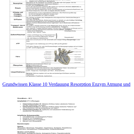
Grundwissen Klasse 10 Verdauung Resorption Enzym Atmung und