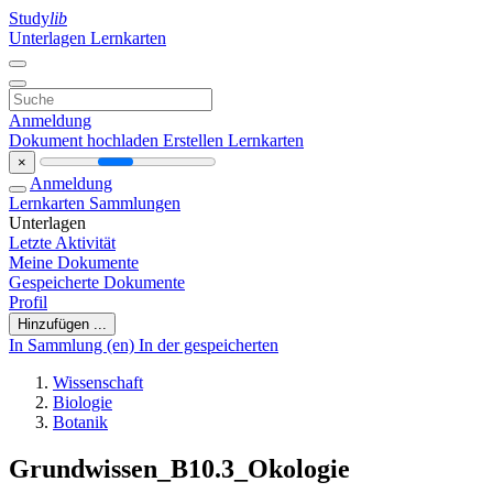
Study
lib
Unterlagen
Lernkarten
Anmeldung
Dokument hochladen
Erstellen Lernkarten
×
Anmeldung
Lernkarten
Sammlungen
Unterlagen
Letzte Aktivität
Meine Dokumente
Gespeicherte Dokumente
Profil
Hinzufügen ...
In Sammlung (en)
In der gespeicherten
Wissenschaft
Biologie
Botanik
Grundwissen_B10.3_Okologie