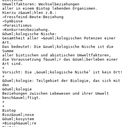
Umweltfaktoren: Wechselbeziehungen
aller in einem Biotop lebenden Organismen.
Hierzu z&auml;hlen z.B.:
→Fressfeind-Beute-Beziehung
→Symbiose
→Parasitismus
→Konkurrenzbeziehung.
&Ouml;kologische Nische:
Gesamtheit aller →&ouml;kologischen Potenzen einer
Art.
Das bedeutet: Die &ouml;kologische Nische ist die
Summe
aller biotischen und abiotischen Umweltfaktoren,
die Voraussetzung f&uuml;r das &Uuml;berleben einer
Art sind.
+
Vorsicht: Die ‚&ouml;kologische Nische’ ist kein Ort!
+
&Ouml;kologie: Teilgebiet der Biologie, das sich mit
den
&Ouml;kologie
Beziehungen zwischen Lebewesen und ihrer Umwelt
besch&auml;ftigt.
+
+
Biotop
Bioz&ouml;nose
&Ouml;kosystem
+Biosph&auml;re