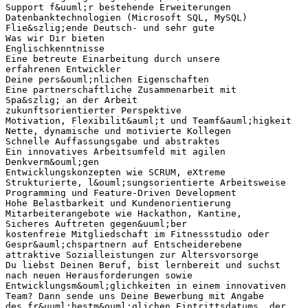
Support f&uuml;r bestehende Erweiterungen
Datenbanktechnologien (Microsoft SQL, MySQL)
Flie&szlig;ende Deutsch- und sehr gute
Was wir Dir bieten
Englischkenntnisse
Eine betreute Einarbeitung durch unsere
erfahrenen Entwickler
Deine pers&ouml;nlichen Eigenschaften
Eine partnerschaftliche Zusammenarbeit mit
Spa&szlig; an der Arbeit
zukunftsorientierter Perspektive
Motivation, Flexibilit&auml;t und Teamf&auml;higkeit
Nette, dynamische und motivierte Kollegen
Schnelle Auffassungsgabe und abstraktes
Ein innovatives Arbeitsumfeld mit agilen
Denkverm&ouml;gen
Entwicklungskonzepten wie SCRUM, eXtreme
Strukturierte, l&ouml;sungsorientierte Arbeitsweise
Programming und Feature-Driven Development
Hohe Belastbarkeit und Kundenorientierung
Mitarbeiterangebote wie Hackathon, Kantine,
Sicheres Auftreten gegen&uuml;ber
kostenfreie Mitgliedschaft im Fitnessstudio oder
Gespr&auml;chspartnern auf Entscheiderebene
attraktive Sozialleistungen zur Altersvorsorge
Du liebst Deinen Beruf, bist lernbereit und suchst
nach neuen Herausforderungen sowie
Entwicklungsm&ouml;glichkeiten in einem innovativen
Team? Dann sende uns Deine Bewerbung mit Angabe
des fr&uuml;hestm&ouml;glichen Eintrittsdatums, der