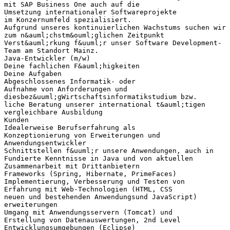
mit SAP Business One auch auf die
Umsetzung internationaler Softwareprojekte
im Konzernumfeld spezialisiert.
Aufgrund unseres kontinuierlichen Wachstums suchen wir
zum n&auml;chstm&ouml;glichen Zeitpunkt
Verst&auml;rkung f&uuml;r unser Software Development-
Team am Standort Mainz.
Java-Entwickler (m/w)
Deine fachlichen F&auml;higkeiten
Deine Aufgaben
Abgeschlossenes Informatik- oder
Aufnahme von Anforderungen und
diesbez&uuml;gWirtschaftsinformatikstudium bzw.
liche Beratung unserer international t&auml;tigen
vergleichbare Ausbildung
Kunden
Idealerweise Berufserfahrung als
Konzeptionierung von Erweiterungen und
Anwendungsentwickler
Schnittstellen f&uuml;r unsere Anwendungen, auch in
Fundierte Kenntnisse in Java und von aktuellen
Zusammenarbeit mit Drittanbietern
Frameworks (Spring, Hibernate, PrimeFaces)
Implementierung, Verbesserung und Testen von
Erfahrung mit Web-Technologien (HTML, CSS
neuen und bestehenden Anwendungsund JavaScript)
erweiterungen
Umgang mit Anwendungsservern (Tomcat) und
Erstellung von Datenauswertungen, 2nd Level
Entwicklungsumgebungen (Eclipse)