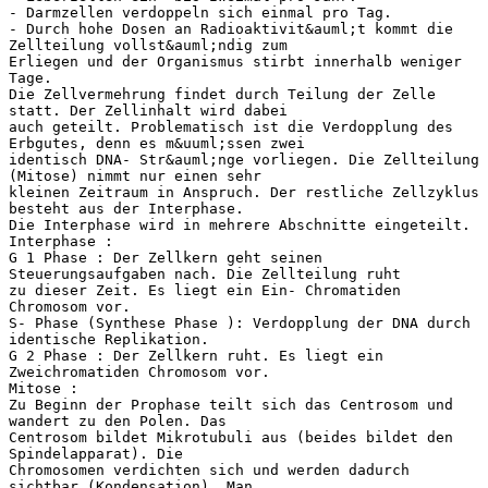
- Darmzellen verdoppeln sich einmal pro Tag.
- Durch hohe Dosen an Radioaktivit&auml;t kommt die
Zellteilung vollst&auml;ndig zum
Erliegen und der Organismus stirbt innerhalb weniger
Tage.
Die Zellvermehrung findet durch Teilung der Zelle
statt. Der Zellinhalt wird dabei
auch geteilt. Problematisch ist die Verdopplung des
Erbgutes, denn es m&uuml;ssen zwei
identisch DNA- Str&auml;nge vorliegen. Die Zellteilung
(Mitose) nimmt nur einen sehr
kleinen Zeitraum in Anspruch. Der restliche Zellzyklus
besteht aus der Interphase.
Die Interphase wird in mehrere Abschnitte eingeteilt.
Interphase :
G 1 Phase : Der Zellkern geht seinen
Steuerungsaufgaben nach. Die Zellteilung ruht
zu dieser Zeit. Es liegt ein Ein- Chromatiden
Chromosom vor.
S- Phase (Synthese Phase ): Verdopplung der DNA durch
identische Replikation.
G 2 Phase : Der Zellkern ruht. Es liegt ein
Zweichromatiden Chromosom vor.
Mitose :
Zu Beginn der Prophase teilt sich das Centrosom und
wandert zu den Polen. Das
Centrosom bildet Mikrotubuli aus (beides bildet den
Spindelapparat). Die
Chromosomen verdichten sich und werden dadurch
sichtbar (Kondensation). Man