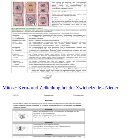
Mitose: Kern- und Zellteilung bei der Zwiebelzelle - Nieder