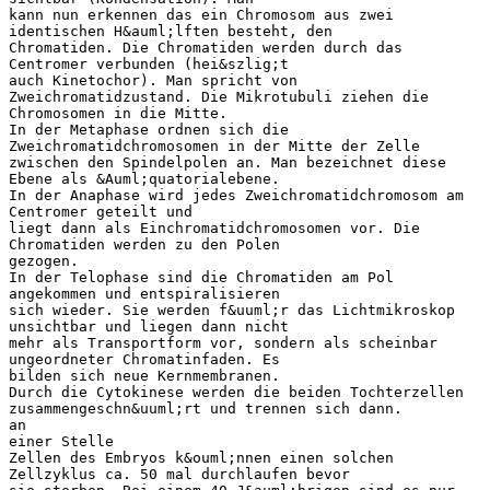
kann nun erkennen das ein Chromosom aus zwei
identischen H&auml;lften besteht, den
Chromatiden. Die Chromatiden werden durch das
Centromer verbunden (hei&szlig;t
auch Kinetochor). Man spricht von
Zweichromatidzustand. Die Mikrotubuli ziehen die
Chromosomen in die Mitte.
In der Metaphase ordnen sich die
Zweichromatidchromosomen in der Mitte der Zelle
zwischen den Spindelpolen an. Man bezeichnet diese
Ebene als &Auml;quatorialebene.
In der Anaphase wird jedes Zweichromatidchromosom am
Centromer geteilt und
liegt dann als Einchromatidchromosomen vor. Die
Chromatiden werden zu den Polen
gezogen.
In der Telophase sind die Chromatiden am Pol
angekommen und entspiralisieren
sich wieder. Sie werden f&uuml;r das Lichtmikroskop
unsichtbar und liegen dann nicht
mehr als Transportform vor, sondern als scheinbar
ungeordneter Chromatinfaden. Es
bilden sich neue Kernmembranen.
Durch die Cytokinese werden die beiden Tochterzellen
zusammengeschn&uuml;rt und trennen sich dann.
an
einer Stelle
Zellen des Embryos k&ouml;nnen einen solchen
Zellzyklus ca. 50 mal durchlaufen bevor