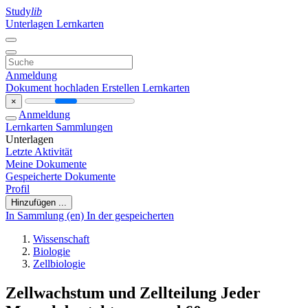
Study
lib
Unterlagen
Lernkarten
Anmeldung
Dokument hochladen
Erstellen Lernkarten
×
Anmeldung
Lernkarten
Sammlungen
Unterlagen
Letzte Aktivität
Meine Dokumente
Gespeicherte Dokumente
Profil
Hinzufügen ...
In Sammlung (en)
In der gespeicherten
Wissenschaft
Biologie
Zellbiologie
Zellwachstum und Zellteilung Jeder