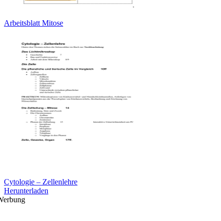
Arbeitsblatt Mitose
Cytologie – Zellenlehre
Herunterladen
Werbung