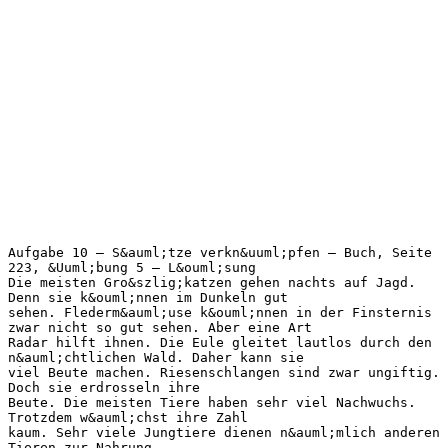
Aufgabe 10 – S&auml;tze verkn&uuml;pfen – Buch, Seite
223, &Uuml;bung 5 – L&ouml;sung
Die meisten Gro&szlig;katzen gehen nachts auf Jagd.
Denn sie k&ouml;nnen im Dunkeln gut
sehen. Flederm&auml;use k&ouml;nnen in der Finsternis
zwar nicht so gut sehen. Aber eine Art
Radar hilft ihnen. Die Eule gleitet lautlos durch den
n&auml;chtlichen Wald. Daher kann sie
viel Beute machen. Riesenschlangen sind zwar ungiftig.
Doch sie erdrosseln ihre
Beute. Die meisten Tiere haben sehr viel Nachwuchs.
Trotzdem w&auml;chst ihre Zahl
kaum. Sehr viele Jungtiere dienen n&auml;mlich anderen