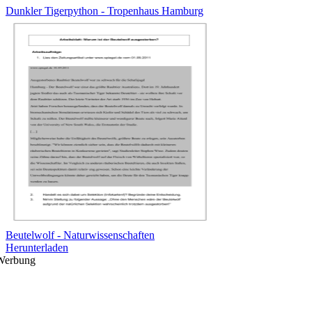
Dunkler Tigerpython - Tropenhaus Hamburg
Beutelwolf - Naturwissenschaften
Herunterladen
Werbung