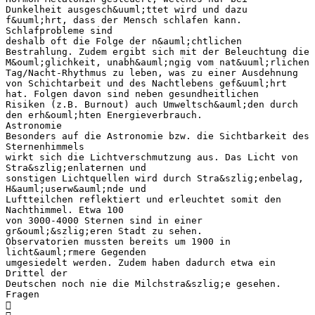
Dunkelheit ausgesch&uuml;ttet wird und dazu
f&uuml;hrt, dass der Mensch schlafen kann.
Schlafprobleme sind
deshalb oft die Folge der n&auml;chtlichen
Bestrahlung. Zudem ergibt sich mit der Beleuchtung die
M&ouml;glichkeit, unabh&auml;ngig vom nat&uuml;rlichen
Tag/Nacht-Rhythmus zu leben, was zu einer Ausdehnung
von Schichtarbeit und des Nachtlebens gef&uuml;hrt
hat. Folgen davon sind neben gesundheitlichen
Risiken (z.B. Burnout) auch Umweltsch&auml;den durch
den erh&ouml;hten Energieverbrauch.
Astronomie
Besonders auf die Astronomie bzw. die Sichtbarkeit des
Sternenhimmels
wirkt sich die Lichtverschmutzung aus. Das Licht von
Stra&szlig;enlaternen und
sonstigen Lichtquellen wird durch Stra&szlig;enbelag,
H&auml;userw&auml;nde und
Luftteilchen reflektiert und erleuchtet somit den
Nachthimmel. Etwa 100
von 3000-4000 Sternen sind in einer
gr&ouml;&szlig;eren Stadt zu sehen.
Observatorien mussten bereits um 1900 in
licht&auml;rmere Gegenden
umgesiedelt werden. Zudem haben dadurch etwa ein
Drittel der
Deutschen noch nie die Milchstra&szlig;e gesehen.
Fragen
