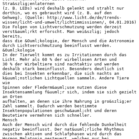
Stra&szlig;enlaternen
(z. B. LEDs) wird deshalb gelenkt und strahlt nur
dorthin, wo es gebraucht wird (z. B. auf den
Gehweg). (Quelle: http://www.licht.de/de/trends-
wissen/licht-und-umwelt/lichtimmissionen/, 04.01.2016)
Die Folgen von Lichtverschmutzung werden derzeit
verst&auml;rkt erforscht. Man wei&szlig; jedoch
bereits,
dass die &Ouml;kologie, der Mensch und die Astronomie
durch Lichtverschmutzung beeinflusst werden.
&Ouml;kologie
In der Tierwelt kommt es zu Irritationen durch das
Licht. Mehr als 60 % der wirbellosen Arten und
30 % der Wirbeltiere sind nachtaktiv und werden
deshalb stark beeinflusst. Besonders deutlich ist
dies bei Insekten erkennbar, die sich nachts an
k&uuml;nstlichen Lichtquellen sammeln. Andere Tiere
wie
Spinnen oder Flederm&auml;use nutzen diese
Insektensammlung f&uuml;r sich, indem sie sich gezielt
an Orten
aufhalten, an denen sie ihre Nahrung in gro&szlig;er
Zahl sammelt. Dadurch werden bestimmte
Insektenpopulationen geschw&auml;cht und deren
Beutetiere vermehren sich schneller.
Mensch
Auch der Mensch wird durch die fehlende Dunkelheit
negativ beeinflusst. Der nat&uuml;rliche Rhythmus
zwischen aktiven und Schlafphasen wird durch das
Hormon Melatonin gesteuert, welches nur bei