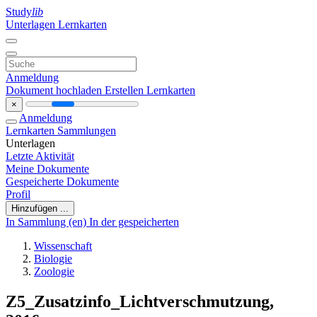
Study
lib
Unterlagen
Lernkarten
Anmeldung
Dokument hochladen
Erstellen Lernkarten
×
Anmeldung
Lernkarten
Sammlungen
Unterlagen
Letzte Aktivität
Meine Dokumente
Gespeicherte Dokumente
Profil
Hinzufügen ...
In Sammlung (en)
In der gespeicherten
Wissenschaft
Biologie
Zoologie
Z5_Zusatzinfo_Lichtverschmutzung,