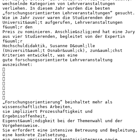
wechselnde Kategorien von Lehrveranstaltungen
verliehen. In diesem Jahr wurden die besten
„forschungsorientierten Lehrveranstaltungen“ gesucht.
Wie im Jahr zuvor waren die Studierenden der
Universit&auml;t aufgerufen, Lehrveranstaltungen
f&uuml;r den
Preis zu nominieren. Anschlie&szlig;end hat eine Jury
aus vier Studierenden, begleitet von der Expertin
f&uuml;r
Hochschuldidaktik, Susanne D&ouml;lle
(Universit&auml;t Osnabr&uuml;ck), zun&auml;chst
Kriterien entwickelt, was eine
gute forschungsorientierte Lehrveranstaltung
auszeichnet:







„Forschungsorientierung“ beinhaltet mehr als
wissenschaftliches Arbeiten,
sie impliziert Prozesshaftigkeit und
Ergebnisoffenheit,
Eigenst&auml;ndigkeit bei der Themenwahl und der
Vorgehensweise.
Sie erfordert eine intensive Betreuung und Begleitung,
eine konkrete Zielsetzung,
ein genau umrissenes Erkenntnisinteresse sowie