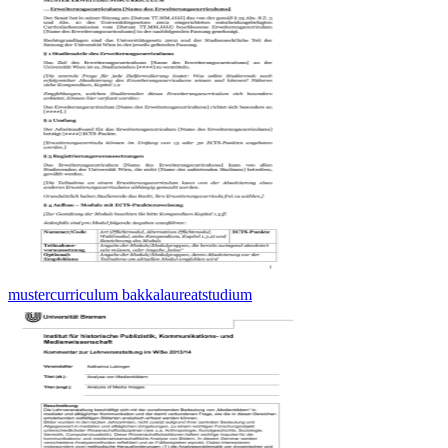
mustercurriculum bakkalaureatstudium