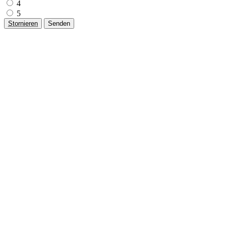
4
5
Stornieren
Senden