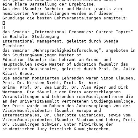
eine klare Darstellung der Ergebnisse.
Aus den f&uuml;r Bachelor und Master jeweils vier
nominierten Veranstaltungen wurden auf dieser
Grundlage die besten Lehrveranstaltungen ermittelt:


das Seminar „International Economics: Current Topics“
im Bachelor-Studiengang
International Management, geleitet durch Svenja
Flechtner
das Seminar „Mehrsprachigkeitsforschung“, angeboten in
den Studieng&auml;ngen Master of
Education f&uuml;r das Lehramt an Grund- und
Hauptschulen sowie Master of Education f&uuml;r das
Lehramt an Realschulen, geleitet durch Prof. Dr. Julia
Ricart Brede.
Die anderen nominierten Lehrenden waren Simon Clausen,
Prof. Dr. Kirsten Diehl, Prof. Dr. Axel
Grimm, Prof. Dr. Bea Lundt, Dr. Alan Piper und Dirk
Wortmann. Die f&uuml;r den Preis vorgeschlagenen
Veranstaltungen und Lehrenden repr&auml;sentieren die
an der Universit&auml;t vertretenen Studieng&auml;nge.
Der Preis wurde im Rahmen des Jahresempfangs von der
Vizepr&auml;sidentin f&uuml;r Europa und
Internationales, Dr. Charlotte Gaitanides, sowie vom
Vizepr&auml;sidenten f&uuml;r Studium und Lehre, Prof.
Dr. J&uuml;rgen Schwier, unter Mitwirkung der