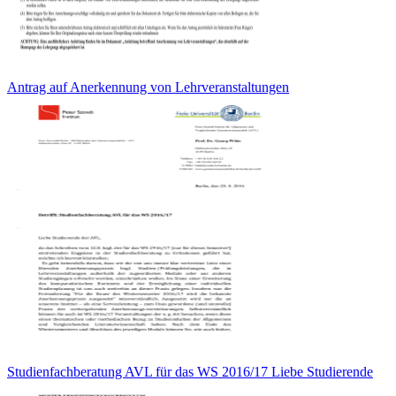
Antrag auf Anerkennung von Lehrveranstaltungen
Studienfachberatung AVL für das WS 2016/17 Liebe Studierende