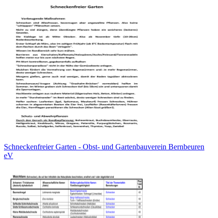
Schneckenfreier Garten - Obst- und Gartenbauverein Bernbeuren
eV