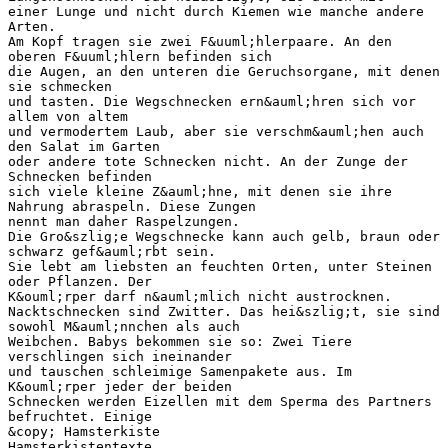
einer Lunge und nicht durch Kiemen wie manche andere
Arten.
Am Kopf tragen sie zwei F&uuml;hlerpaare. An den
oberen F&uuml;hlern befinden sich
die Augen, an den unteren die Geruchsorgane, mit denen
sie schmecken
und tasten. Die Wegschnecken ern&auml;hren sich vor
allem von altem
und vermodertem Laub, aber sie verschm&auml;hen auch
den Salat im Garten
oder andere tote Schnecken nicht. An der Zunge der
Schnecken befinden
sich viele kleine Z&auml;hne, mit denen sie ihre
Nahrung abraspeln. Diese Zungen
nennt man daher Raspelzungen.
Die Gro&szlig;e Wegschnecke kann auch gelb, braun oder
schwarz gef&auml;rbt sein.
Sie lebt am liebsten an feuchten Orten, unter Steinen
oder Pflanzen. Der
K&ouml;rper darf n&auml;mlich nicht austrocknen.
Nacktschnecken sind Zwitter. Das hei&szlig;t, sie sind
sowohl M&auml;nnchen als auch
Weibchen. Babys bekommen sie so: Zwei Tiere
verschlingen sich ineinander
und tauschen schleimige Samenpakete aus. Im
K&ouml;rper jeder der beiden
Schnecken werden Eizellen mit dem Sperma des Partners
befruchtet. Einige
&copy; Hamsterkiste
Hamsterkistentexte