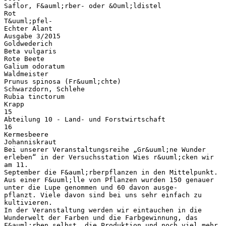
Saflor, F&auml;rber- oder &Ouml;ldistel
Rot
T&uuml;pfel-
Echter Alant
Ausgabe 3/2015
Goldwederich
Beta vulgaris
Rote Beete
Galium odoratum
Waldmeister
Prunus spinosa (Fr&uuml;chte)
Schwarzdorn, Schlehe
Rubia tinctorum
Krapp
15
Abteilung 10 - Land- und Forstwirtschaft
16
Kermesbeere
Johanniskraut
Bei unserer Veranstaltungsreihe „Gr&uuml;ne Wunder
erleben“ in der Versuchsstation Wies r&uuml;cken wir
am 11.
September die F&auml;rberpflanzen in den Mittelpunkt.
Aus einer F&uuml;lle von Pflanzen wurden 150 genauer
unter die Lupe genommen und 60 davon ausge-
pflanzt. Viele davon sind bei uns sehr einfach zu
kultivieren.
In der Veranstaltung werden wir eintauchen in die
Wunderwelt der Farben und die Farbgewinnung, das
F&auml;rben selbst, die Produktion und noch viel mehr