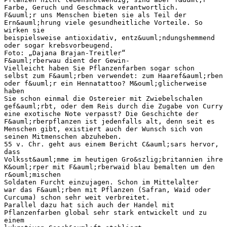
Farbe, Geruch und Geschmack verantwortlich.
F&uuml;r uns Menschen bieten sie als Teil der
Ern&auml;hrung viele gesundheitliche Vorteile. So
wirken sie
beispielsweise antioxidativ, entz&uuml;ndungshemmend
oder sogar krebsvorbeugend.
Foto: „Dajana Brajan-Treitler“
F&auml;rberwau dient der Gewin-
Vielleicht haben Sie Pflanzenfarben sogar schon
selbst zum F&auml;rben verwendet: zum Haaref&auml;rben
oder f&uuml;r ein Hennatattoo? M&ouml;glicherweise
haben
Sie schon einmal die Ostereier mit Zwiebelschalen
gef&auml;rbt, oder dem Reis durch die Zugabe von Curry
eine exotische Note verpasst? Die Geschichte der
F&auml;rberpflanzen ist jedenfalls alt, denn seit es
Menschen gibt, existiert auch der Wunsch sich von
seinen Mitmenschen abzuheben.
55 v. Chr. geht aus einem Bericht C&auml;sars hervor,
dass
Volksst&auml;mme im heutigen Gro&szlig;britannien ihre
K&ouml;rper mit F&auml;rberwaid blau bemalten um den
r&ouml;mischen
Soldaten Furcht einzujagen. Schon im Mittelalter
war das F&auml;rben mit Pflanzen (Safran, Waid oder
Curcuma) schon sehr weit verbreitet.
Parallel dazu hat sich auch der Handel mit
Pflanzenfarben global sehr stark entwickelt und zu
einem