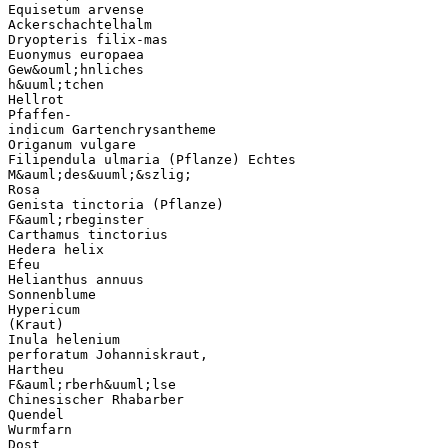
Equisetum arvense
Ackerschachtelhalm
Dryopteris filix-mas
Euonymus europaea
Gew&ouml;hnliches
h&uuml;tchen
Hellrot
Pfaffen-
indicum Gartenchrysantheme
Origanum vulgare
Filipendula ulmaria (Pflanze) Echtes
M&auml;des&uuml;&szlig;
Rosa
Genista tinctoria (Pflanze)
F&auml;rbeginster
Carthamus tinctorius
Hedera helix
Efeu
Helianthus annuus
Sonnenblume
Hypericum
(Kraut)
Inula helenium
perforatum Johanniskraut,
Hartheu
F&auml;rberh&uuml;lse
Chinesischer Rhabarber
Quendel
Wurmfarn
Dost