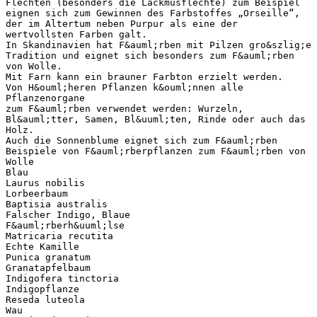
Flechten (besonders die Lackmusflechte) zum Beispiel
eignen sich zum Gewinnen des Farbstoffes „Orseille“,
der im Altertum neben Purpur als eine der
wertvollsten Farben galt.
In Skandinavien hat F&auml;rben mit Pilzen gro&szlig;e
Tradition und eignet sich besonders zum F&auml;rben
von Wolle.
Mit Farn kann ein brauner Farbton erzielt werden.
Von H&ouml;heren Pflanzen k&ouml;nnen alle
Pflanzenorgane
zum F&auml;rben verwendet werden: Wurzeln,
Bl&auml;tter, Samen, Bl&uuml;ten, Rinde oder auch das
Holz.
Auch die Sonnenblume eignet sich zum F&auml;rben
Beispiele von F&auml;rberpflanzen zum F&auml;rben von
Wolle
Blau
Laurus nobilis
Lorbeerbaum
Baptisia australis
Falscher Indigo, Blaue
F&auml;rberh&uuml;lse
Matricaria recutita
Echte Kamille
Punica granatum
Granatapfelbaum
Indigofera tinctoria
Indigopflanze
Reseda luteola
Wau