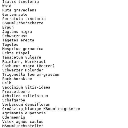
Isatis tinctoria
Waid
Ruta graveolens
Gartenraute
Serratula tinctoria
F&auml;rberscharte
Braun
Juglans nigra
Schwarznuss
Tagetes erecta
Tagetes
Mespilus germanica
Echte Mispel
Tanacetum vulgare
Rainfarn, Wurmkraut
Sambucus nigra (Beeren)
Schwarzer Holunder
Trigonella foenum-graecum
Bockshornklee
Gelb
Vaccinium vitis-idaea
Preiselbeere
Achillea millefolium
Schafgarbe
Verbascum densiflorum
Gro&szlig;blumige K&ouml;nigskerze
Agrimonia eupatoria
Odermennig
Vitex agnus-castus
M&ouml;nchspfeffer