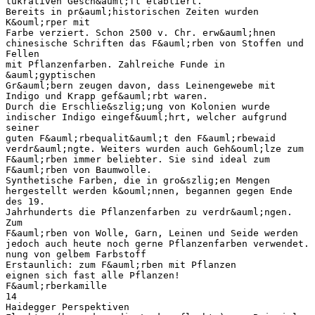
lukrativen Gesch&auml;ft etabliert.
Bereits in pr&auml;historischen Zeiten wurden
K&ouml;rper mit
Farbe verziert. Schon 2500 v. Chr. erw&auml;hnen
chinesische Schriften das F&auml;rben von Stoffen und
Fellen
mit Pflanzenfarben. Zahlreiche Funde in
&auml;gyptischen
Gr&auml;bern zeugen davon, dass Leinengewebe mit
Indigo und Krapp gef&auml;rbt waren.
Durch die Erschlie&szlig;ung von Kolonien wurde
indischer Indigo eingef&uuml;hrt, welcher aufgrund
seiner
guten F&auml;rbequalit&auml;t den F&auml;rbewaid
verdr&auml;ngte. Weiters wurden auch Geh&ouml;lze zum
F&auml;rben immer beliebter. Sie sind ideal zum
F&auml;rben von Baumwolle.
Synthetische Farben, die in gro&szlig;en Mengen
hergestellt werden k&ouml;nnen, begannen gegen Ende
des 19.
Jahrhunderts die Pflanzenfarben zu verdr&auml;ngen.
Zum
F&auml;rben von Wolle, Garn, Leinen und Seide werden
jedoch auch heute noch gerne Pflanzenfarben verwendet.
nung von gelbem Farbstoff
Erstaunlich: zum F&auml;rben mit Pflanzen
eignen sich fast alle Pflanzen!
F&auml;rberkamille
14
Haidegger Perspektiven