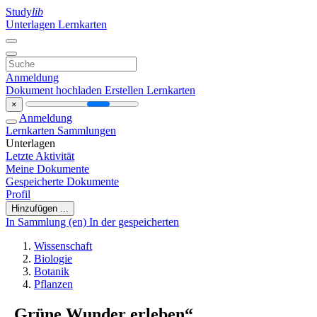
Study
lib
Unterlagen
Lernkarten
Anmeldung
Dokument hochladen
Erstellen Lernkarten
×
Anmeldung
Lernkarten
Sammlungen
Unterlagen
Letzte Aktivität
Meine Dokumente
Gespeicherte Dokumente
Profil
Hinzufügen ...
In Sammlung (en)
In der gespeicherten
Wissenschaft
Biologie
Botanik
Pflanzen
„Grüne Wunder erleben“.....