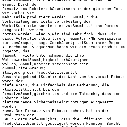
eine zus&auml;tzliche Arbeitsstelle schaffen. Der
Grund: Durch den
Einsatz des Roboters k&ouml;nnen in der gleichen Zeit
wie vorher viel
mehr Teile produziert werden. F&uuml;r die
Vorbereitung und Weiterverarbeitung der
Werkst&uuml;cke konnte eine zus&auml;tzliche Person
eingestellt werden.
nommen worden. &laquo;Wir sind sehr froh, dass wir
diese Automationsl&ouml;sung f&uuml;r FME konzipieren
durften&raquo;, sagt Gesch&auml;ftsf&uuml;hrer Roger
A. Bachmann. &laquo;Nun haben wir ein neues Produkt im
Angebot, das
f&uuml;r viele Unternehmen, die ihre
Wettbewerbsf&auml;higkeit erh&ouml;hen
wollen, &auml;usserst interessant sein
d&uuml;rfte.&raquo;
Steigerung der Produktivit&auml;t
Ausschlaggebend f&uuml;r die Wahl von Universal Robots
waren der
tiefe Preis, die Einfachheit der Bedienung, die
Flexibilit&auml;t bei den
Einsatzm&ouml;glichkeiten und die Tatsache, dass der
Roboter ohne
platzraubende Sicherheitseinrichtungen eingesetzt
werden
kann. Der Einsatz von Robotertechnik hat in der
Produktion der
FME AG dazu gef&uuml;hrt, dass die Effizienz und
Produktivit&auml;t gesteigert werden konnten: Sowohl