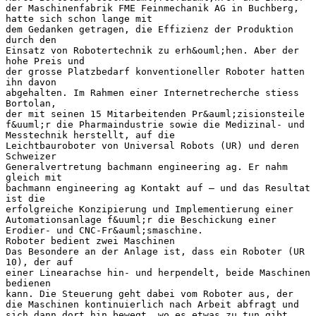
der Maschinenfabrik FME Feinmechanik AG in Buchberg,
hatte sich schon lange mit
dem Gedanken getragen, die Effizienz der Produktion
durch den
Einsatz von Robotertechnik zu erh&ouml;hen. Aber der
hohe Preis und
der grosse Platzbedarf konventioneller Roboter hatten
ihn davon
abgehalten. Im Rahmen einer Internetrecherche stiess
Bortolan,
der mit seinen 15 Mitarbeitenden Pr&auml;zisionsteile
f&uuml;r die Pharmaindustrie sowie die Medizinal- und
Messtechnik herstellt, auf die
Leichtbauroboter von Universal Robots (UR) und deren
Schweizer
Generalvertretung bachmann engineering ag. Er nahm
gleich mit
bachmann engineering ag Kontakt auf – und das Resultat
ist die
erfolgreiche Konzipierung und Implementierung einer
Automationsanlage f&uuml;r die Beschickung einer
Erodier- und CNC-Fr&auml;smaschine.
Roboter bedient zwei Maschinen
Das Besondere an der Anlage ist, dass ein Roboter (UR
10), der auf
einer Linearachse hin- und herpendelt, beide Maschinen
bedienen
kann. Die Steuerung geht dabei vom Roboter aus, der
die Maschinen kontinuierlich nach Arbeit abfragt und
sich dann dort hin bewegt, wo es etwas zu tun gibt.