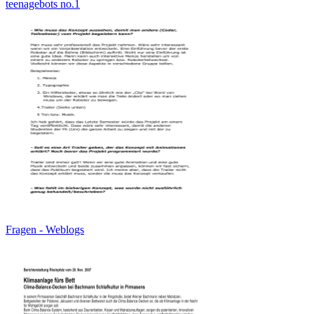
teenagebots no.1
Fragen - Weblogs