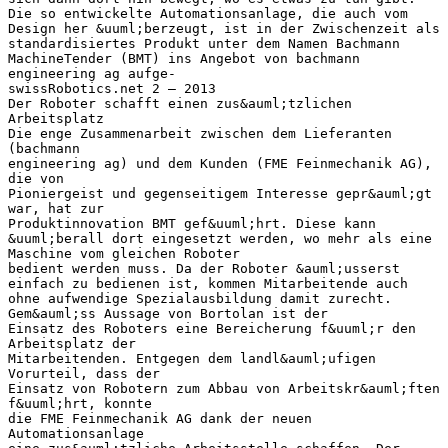
Die so entwickelte Automationsanlage, die auch vom
Design her &uuml;berzeugt, ist in der Zwischenzeit als
standardisiertes Produkt unter dem Namen Bachmann
MachineTender (BMT) ins Angebot von bachmann
engineering ag aufge-
swissRobotics.net 2 – 2013
Der Roboter schafft einen zus&auml;tzlichen
Arbeitsplatz
Die enge Zusammenarbeit zwischen dem Lieferanten
(bachmann
engineering ag) und dem Kunden (FME Feinmechanik AG),
die von
Pioniergeist und gegenseitigem Interesse gepr&auml;gt
war, hat zur
Produktinnovation BMT gef&uuml;hrt. Diese kann
&uuml;berall dort eingesetzt werden, wo mehr als eine
Maschine vom gleichen Roboter
bedient werden muss. Da der Roboter &auml;usserst
einfach zu bedienen ist, kommen Mitarbeitende auch
ohne aufwendige Spezialausbildung damit zurecht.
Gem&auml;ss Aussage von Bortolan ist der
Einsatz des Roboters eine Bereicherung f&uuml;r den
Arbeitsplatz der
Mitarbeitenden. Entgegen dem landl&auml;ufigen
Vorurteil, dass der
Einsatz von Robotern zum Abbau von Arbeitskr&auml;ften
f&uuml;hrt, konnte
die FME Feinmechanik AG dank der neuen
Automationsanlage