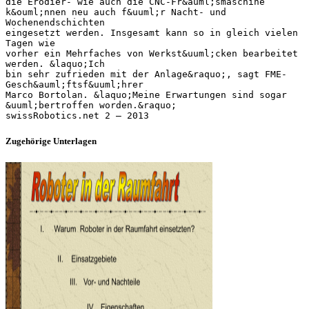
die Erodier- wie auch die CNC-Fr&auml;smaschine
k&ouml;nnen neu auch f&uuml;r Nacht- und
Wochenendschichten
eingesetzt werden. Insgesamt kann so in gleich vielen
Tagen wie
vorher ein Mehrfaches von Werkst&uuml;cken bearbeitet
werden. &laquo;Ich
bin sehr zufrieden mit der Anlage&raquo;, sagt FME-
Gesch&auml;ftsf&uuml;hrer
Marco Bortolan. &laquo;Meine Erwartungen sind sogar
&uuml;bertroffen worden.&raquo;
Zugehörige Unterlagen