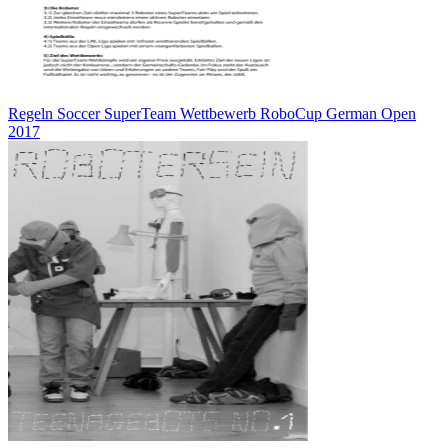
Regeln Soccer SuperTeam Wettbewerb RoboCup German Open
2017