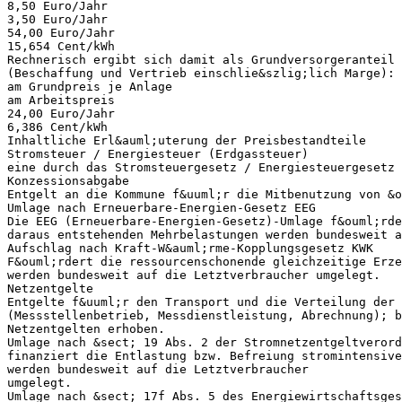
8,50 Euro/Jahr
3,50 Euro/Jahr
54,00 Euro/Jahr
15,654 Cent/kWh
Rechnerisch ergibt sich damit als Grundversorgeranteil 
(Beschaffung und Vertrieb einschlie&szlig;lich Marge):
am Grundpreis je Anlage
am Arbeitspreis
24,00 Euro/Jahr
6,386 Cent/kWh
Inhaltliche Erl&auml;uterung der Preisbestandteile
Stromsteuer / Energiesteuer (Erdgassteuer)
eine durch das Stromsteuergesetz / Energiesteuergesetz 
Konzessionsabgabe
Entgelt an die Kommune f&uuml;r die Mitbenutzung von &o
Umlage nach Erneuerbare-Energien-Gesetz EEG
Die EEG (Erneuerbare-Energien-Gesetz)-Umlage f&ouml;rde
daraus entstehenden Mehrbelastungen werden bundesweit a
Aufschlag nach Kraft-W&auml;rme-Kopplungsgesetz KWK
F&ouml;rdert die ressourcenschonende gleichzeitige Erze
werden bundesweit auf die Letztverbraucher umgelegt.
Netzentgelte
Entgelte f&uuml;r den Transport und die Verteilung der
(Messstellenbetrieb, Messdienstleistung, Abrechnung); b
Netzentgelten erhoben.
Umlage nach &sect; 19 Abs. 2 der Stromnetzentgeltverord
finanziert die Entlastung bzw. Befreiung stromintensive
werden bundesweit auf die Letztverbraucher
umgelegt.
Umlage nach &sect; 17f Abs. 5 des Energiewirtschaftsges