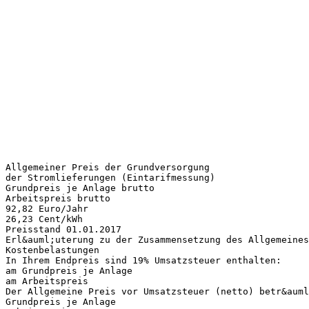
Allgemeiner Preis der Grundversorgung
der Stromlieferungen (Eintarifmessung)
Grundpreis je Anlage brutto
Arbeitspreis brutto
92,82 Euro/Jahr
26,23 Cent/kWh
Preisstand 01.01.2017
Erl&auml;uterung zu der Zusammensetzung des Allgemeines
Kostenbelastungen
In Ihrem Endpreis sind 19% Umsatzsteuer enthalten:
am Grundpreis je Anlage
am Arbeitspreis
Der Allgemeine Preis vor Umsatzsteuer (netto) betr&auml
Grundpreis je Anlage