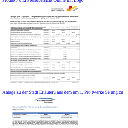
Produkt- und Preisübersicht Online mit Logo
Anlage zu der Stadt Erläuteru aus dem um 1. Pro twerke Se ung zu