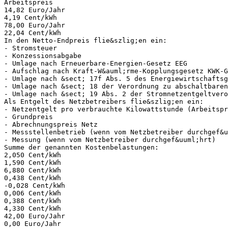
Arbeitspreis
14,82 Euro/Jahr
4,19 Cent/kWh
78,00 Euro/Jahr
22,04 Cent/kWh
In den Netto-Endpreis flie&szlig;en ein:
- Stromsteuer
- Konzessionsabgabe
- Umlage nach Erneuerbare-Energien-Gesetz EEG
- Aufschlag nach Kraft-W&auml;rme-Kopplungsgesetz KWK-G
- Umlage nach &sect; 17f Abs. 5 des Energiewirtschaftsg
- Umlage nach &sect; 18 der Verordnung zu abschaltbaren
- Umlage nach &sect; 19 Abs. 2 der Stromnetzentgeltvero
Als Entgelt des Netzbetreibers flie&szlig;en ein:
- Netzentgelt pro verbrauchte Kilowattstunde (Arbeitspr
- Grundpreis
- Abrechnungspreis Netz
- Messstellenbetrieb (wenn vom Netzbetreiber durchgef&u
- Messung (wenn vom Netzbetreiber durchgef&uuml;hrt)
Summe der genannten Kostenbelastungen:
2,050 Cent/kWh
1,590 Cent/kWh
6,880 Cent/kWh
0,438 Cent/kWh
-0,028 Cent/kWh
0,006 Cent/kWh
0,388 Cent/kWh
4,330 Cent/kWh
42,00 Euro/Jahr
0,00 Euro/Jahr