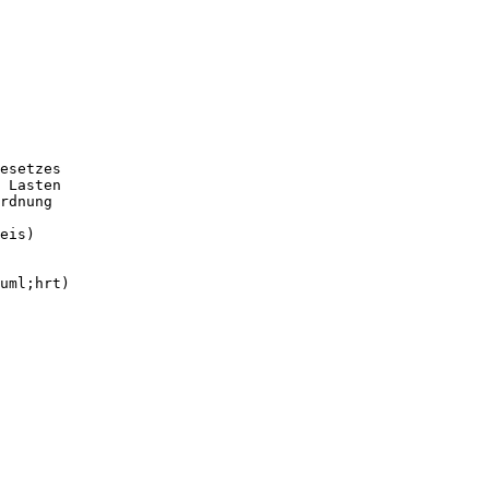
esetzes
 Lasten
rdnung
eis)
uml;hrt)