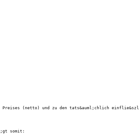
 Preises (netto) und zu den tats&auml;chlich einflie&szl
;gt somit: