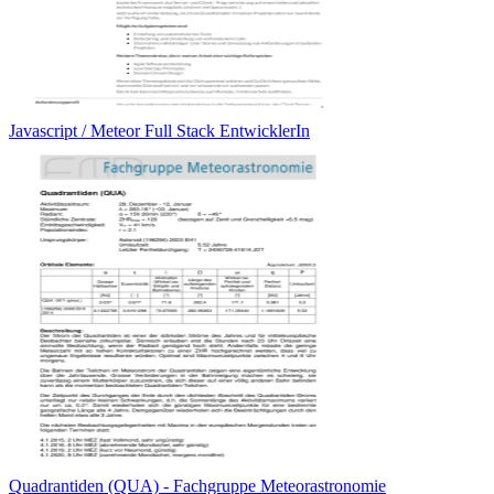
Javascript / Meteor Full Stack EntwicklerIn
Quadrantiden (QUA) - Fachgruppe Meteorastronomie