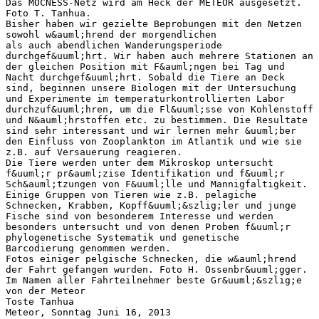
Das MOCNESS-Netz wird am Heck der METEOR ausgesetzt.
Foto T. Tanhua.
Bisher haben wir gezielte Beprobungen mit den Netzen
sowohl w&auml;hrend der morgendlichen
als auch abendlichen Wanderungsperiode
durchgef&uuml;hrt. Wir haben auch mehrere Stationen an
der gleichen Position mit F&auml;ngen bei Tag und
Nacht durchgef&uuml;hrt. Sobald die Tiere an Deck
sind, beginnen unsere Biologen mit der Untersuchung
und Experimente im temperaturkontrollierten Labor
durchzuf&uuml;hren, um die Fl&uuml;sse von Kohlenstoff
und N&auml;hrstoffen etc. zu bestimmen. Die Resultate
sind sehr interessant und wir lernen mehr &uuml;ber
den Einfluss von Zooplankton im Atlantik und wie sie
z.B. auf Versauerung reagieren.
Die Tiere werden unter dem Mikroskop untersucht
f&uuml;r pr&auml;zise Identifikation und f&uuml;r
Sch&auml;tzungen von F&uuml;lle und Mannigfaltigkeit.
Einige Gruppen von Tieren wie z.B. pelagiche
Schnecken, Krabben, Kopff&uuml;&szlig;ler und junge
Fische sind von besonderem Interesse und werden
besonders untersucht und von denen Proben f&uuml;r
phylogenetische Systematik und genetische
Barcodierung genommen werden.
Fotos einiger pelgische Schnecken, die w&auml;hrend
der Fahrt gefangen wurden. Foto H. Ossenbr&uuml;gger.
Im Namen aller Fahrteilnehmer beste Gr&uuml;&szlig;e
von der Meteor
Toste Tanhua