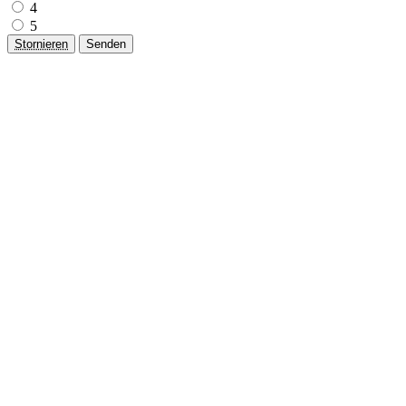
4
5
Stornieren
Senden