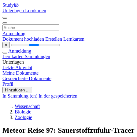
Study
lib
Unterlagen
Lernkarten
Anmeldung
Dokument hochladen
Erstellen Lernkarten
×
Anmeldung
Lernkarten
Sammlungen
Unterlagen
Letzte Aktivität
Meine Dokumente
Gespeicherte Dokumente
Profil
Hinzufügen ...
In Sammlung (en)
In der gespeicherten
Wissenschaft
Biologie
Zoologie
Meteor Reise 97: Sauerstoffzufuhr-Tracer