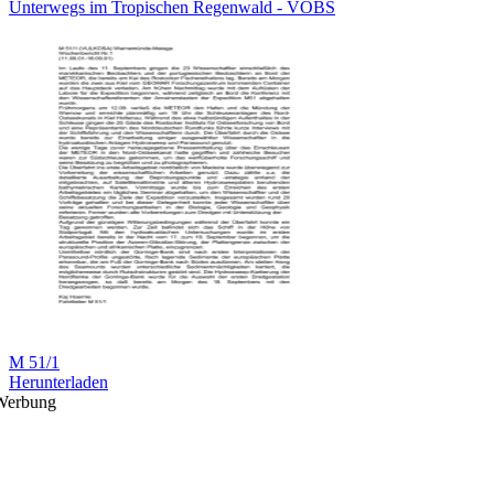
Unterwegs im Tropischen Regenwald - VOBS
M 51/1
Herunterladen
Werbung