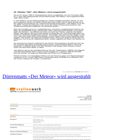
Dürrenmatts «Der Meteor» wird ausgestrahlt