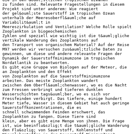
zu finden sind. Relevante Fragestellungen in diesem
Projekt sind unter anderem: Wie reagiert
der gel&ouml;ste Sauerstoff im tropischen Ozean
unterhalb der Meeresoberfl&auml;che auf
Variabilit&auml;t in
Meereszirkulation und Ventilation? Welche Rolle spielt
Zooplankton in biogeochemischen
Zyklen und speziell wie wichtig ist die t&auml;gliche
vertikale Wanderung des Zooplanktons auf
den Transport von organischem Material? Auf der Reise
M97 werden wir versuchen zus&auml;tzliche Daten zu
gewinnen, um diese und andere relevante Fragen der
Dynamik der Sauerstoffminimumzone im tropischen
Nordatlantik zu beantworten.
Es gibt eine Gruppe von Biologen auf der Meteor, die
an Zooplankton und den Effekt
von Zooplankton auf die Sauerstoffminimumzone
arbeiten. Das meiste Zooplankton wandert
zwischen dem Oberfl&auml;chenwasser, wo es die Nacht
zum Fressen verbringt und tieferen dunklen
Wasserschichten tags&uuml;ber, wo es sich vor
Fressfeinden verbirgt. Das tiefere, einige hundert
Meter tiefe, Wasser in diesem Gebiet hat auch geringe
Sauerstoffkonzentrationen, die es
schnell schwimmenden Feinden erschwert, das
Zooplankton zu fangen. Diese Tiere sind
klein, aber es gibt eine Menge von ihnen. Die Frage
ist, wie beeinflu&szlig;t die t&auml;gliche Wanderung
den Flu&szlig; von Sauerstoff, Kohlenstoff und