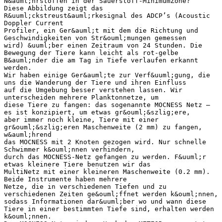
N&auml;hrstoffen in der Sauerstoff-MinimumZone?
Diese Abbildung zeigt das
R&uuml;ckstreust&auml;rkesignal des ADCP’s (Acoustic
Doppler Current
Profiler, ein Ger&auml;t mit dem die Richtung und
Geschwindigkeiten von Str&ouml;mungen gemessen
wird) &uuml;ber einen Zeitraum von 24 Stunden. Die
Bewegung der Tiere kann leicht als rot-gelbe
B&auml;nder die am Tag in Tiefe verlaufen erkannt
werden.
Wir haben einige Ger&auml;te zur Verf&uuml;gung, die
uns die Wanderung der Tiere und ihren Einfluss
auf die Umgebung besser verstehen lassen. Wir
unterscheiden mehrere Planktonnetze, um
diese Tiere zu fangen: das sogenannte MOCNESS Netz –
es ist konzipiert, um etwas gr&ouml;&szlig;ere,
aber immer noch kleine, Tiere mit einer
gr&ouml;&szlig;eren Maschenweite (2 mm) zu fangen,
w&auml;hrend
das MOCNESS mit 2 Knoten gezogen wird. Nur schnelle
Schwimmer k&ouml;nnen verhindern,
durch das MOCNESS-Netz gefangen zu werden. F&uuml;r
etwas kleinere Tiere benutzen wir das
MultiNetz mit einer kleineren Maschenweite (0.2 mm).
Beide Instrumente haben mehrere
Netze, die in verschiedenen Tiefen und zu
verschiedenen Zeiten ge&ouml;ffnet werden k&ouml;nnen,
sodass Informationen dar&uuml;ber wo und wann diese
Tiere in einer bestimmten Tiefe sind, erhalten werden
k&ouml;nnen.