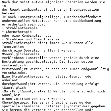
Nach der meist aufw&auml;ndigen Operation werden sie
in
der Regel zun&auml;chst auf einer Intensivstation
betreut.
Je nach Tumorgr&ouml;&szlig;e, Tumorbeschaffenheit
undeventuellen Metastasen kann eine Nachbehandlung
erforderlich sein durch
• Strahlentherapie
• Chemotherapie
oder eine Kombination aus
• Strahlen- und Chemotherapie
Strahlentherapie: Nicht immer k&ouml;nnen alle
Tumorzellen
durch eine Operation entfernt werden.
M&ouml;glicherweise
verbliebene Tumorzellen werden gezielt durch eine
Bestrahlung gesch&auml;digt. Die Zellen sollen
systematisch
zerst&ouml;rt werden, so dass der Tumor endg&uuml;ltig
verschwindet.
Eine Strahlentherapie kann station&auml;r oder
ambulant
durchgef&uuml;hrt werden. Die Bestrahlung erfolgt
t&auml;glich
(Mo.-Fr.)f&uuml;r etwa 15 Minuten und erstreckt sich
&uuml;ber
einen Zeitraum von ca. 6 Wochen.
Chemotherapie: Bei einer Chemotherapie werden
spezielle chemische Substanzen (Zytostatika) gegeben.
Sie hemmen die Vermehrung von Krebszellen und/