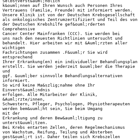
Selbstverst&auml;ndlich
k&ouml;nnen auf Ihren Wunsch auch Personen Ihres
Vertrauens (Familie, Freunde) mit informiert werden.
Unsere Klinik ist von der Deutschen Krebsgesellschaft
als onkologisches Zentrumzertifiziert und Teil des von
der Deutschen Krebshilfe gef&ouml;rderten
Comprehensive
Cancer Center Mainfranken (CCC). Sie werden bei
uns nach den neuesten Richtlinien untersucht und
behandelt. Hier arbeiten wir mit &Auml;rzten aller
wichtigen
Fachrichtungen zusammen .F&uuml;r Sie wird
entsprechend
Ihrer Erkrankung(en) ein individueller Behandlungsplan
erstellt. Sie werden jederzeit &uuml;ber die Therapie
und
ggf. &uuml;ber sinnvolle Behandlungsalternativen
informiert.
So wird keine Ma&szlig;nahme ohne Ihr
Einverst&auml;ndnis
erfolgen. Alle Mitarbeiter der Klinik,
&Auml;rzte/innen,
Schwestern, Pfleger, Psychologen, Physiotherapeuten
werden bem&uuml;ht sein, Sie beim Umgang
mit der
Erkrankung und deren Bew&auml;ltigung zu
unterst&uuml;tzen.
Bei Krebs entarten Zellen, deren Regelmechanismus
von Wachstum, Reifung, Teilung und Absterben
gest&ouml;rt ist. Daher teilen sich Krebszellen