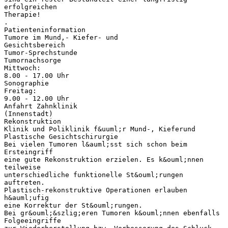
erfolgreichen
Therapie!
.
Patienteninformation
Tumore im Mund,- Kiefer- und
Gesichtsbereich
Tumor-Sprechstunde
Tumornachsorge
Mittwoch:
8.00 - 17.00 Uhr
Sonographie
Freitag:
9.00 - 12.00 Uhr
Anfahrt Zahnklinik
(Innenstadt)
Rekonstruktion
Klinik und Poliklinik f&uuml;r Mund-, Kieferund
Plastische Gesichtschirurgie
Bei vielen Tumoren l&auml;sst sich schon beim
Ersteingriff
eine gute Rekonstruktion erzielen. Es k&ouml;nnen
teilweise
unterschiedliche funktionelle St&ouml;rungen
auftreten.
Plastisch-rekonstruktive Operationen erlauben
h&auml;ufig
eine Korrektur der St&ouml;rungen.
Bei gr&ouml;&szlig;eren Tumoren k&ouml;nnen ebenfalls
Folgeeingriffe