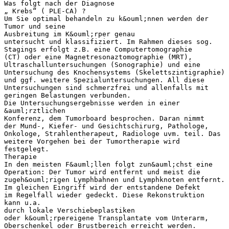
Was folgt nach der Diagnose
„ Krebs“ ( PLE-CA) ?
Um Sie optimal behandeln zu k&ouml;nnen werden der
Tumor und seine
Ausbreitung im K&ouml;rper genau
untersucht und klassifiziert. Im Rahmen dieses sog.
Stagings erfolgt z.B. eine Computertomographie
(CT) oder eine Magnetresonaztomographie (MRT),
Ultraschalluntersuchungen (Sonographie) und eine
Untersuchung des Knochensystems (Skelettszintigraphie)
und ggf. weitere Spezialuntersuchungen. All diese
Untersuchungen sind schmerzfrei und allenfalls mit
geringen Belastungen verbunden.
Die Untersuchungsergebnisse werden in einer
&auml;rztlichen
Konferenz, dem Tumorboard besprochen. Daran nimmt
der Mund-, Kiefer- und Gesichtschirurg, Pathologe,
Onkologe, Strahlentherapeut, Radiologe uvm. teil. Das
weitere Vorgehen bei der Tumortherapie wird
festgelegt.
Therapie
In den meisten F&auml;llen folgt zun&auml;chst eine
Operation: Der Tumor wird entfernt und meist die
zugeh&ouml;rigen Lymphbahnen und Lymphknoten entfernt.
Im gleichen Eingriff wird der entstandene Defekt
im Regelfall wieder gedeckt. Diese Rekonstruktion
kann u.a.
durch lokale Verschiebeplastiken
oder k&ouml;rpereigene Transplantate vom Unterarm,
Oberschenkel oder Brustbereich erreicht werden.