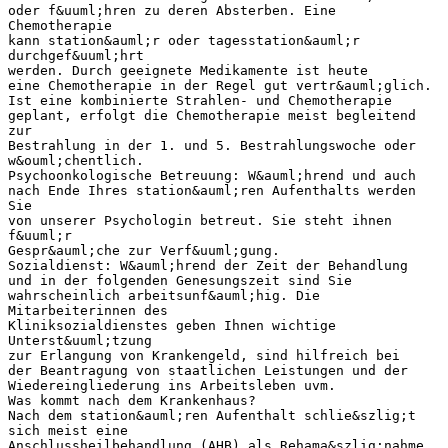
oder f&uuml;hren zu deren Absterben. Eine
Chemotherapie
kann station&auml;r oder tagesstation&auml;r
durchgef&uuml;hrt
werden. Durch geeignete Medikamente ist heute
eine Chemotherapie in der Regel gut vertr&auml;glich.
Ist eine kombinierte Strahlen- und Chemotherapie
geplant, erfolgt die Chemotherapie meist begleitend
zur
Bestrahlung in der 1. und 5. Bestrahlungswoche oder
w&ouml;chentlich.
Psychoonkologische Betreuung: W&auml;hrend und auch
nach Ende Ihres station&auml;ren Aufenthalts werden
Sie
von unserer Psychologin betreut. Sie steht ihnen
f&uuml;r
Gespr&auml;che zur Verf&uuml;gung.
Sozialdienst: W&auml;hrend der Zeit der Behandlung
und in der folgenden Genesungszeit sind Sie
wahrscheinlich arbeitsunf&auml;hig. Die
Mitarbeiterinnen des
Kliniksozialdienstes geben Ihnen wichtige
Unterst&uuml;tzung
zur Erlangung von Krankengeld, sind hilfreich bei
der Beantragung von staatlichen Leistungen und der
Wiedereingliederung ins Arbeitsleben uvm.
Was kommt nach dem Krankenhaus?
Nach dem station&auml;ren Aufenthalt schlie&szlig;t
sich meist eine
Anschlussheilbehandlung (AHB) als Rehama&szlig;nahme