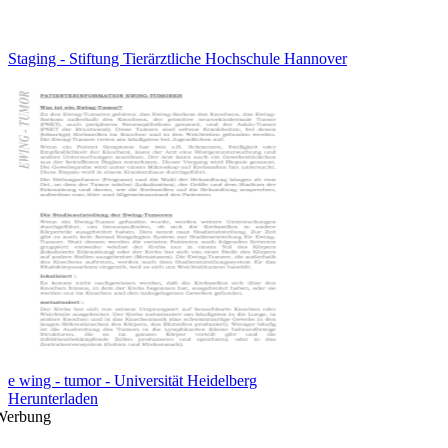
Staging - Stiftung Tierärztliche Hochschule Hannover
e wing - tumor - Universität Heidelberg
Herunterladen
Werbung