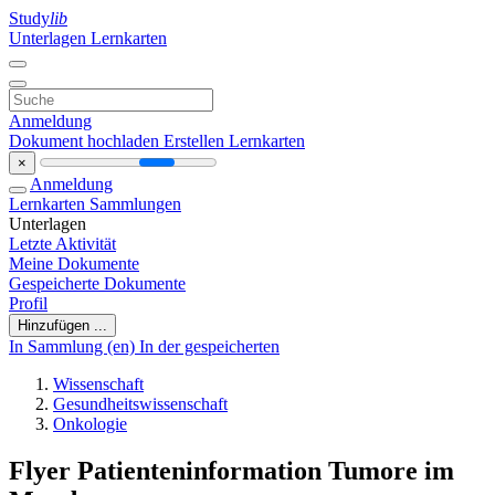
Study
lib
Unterlagen
Lernkarten
Anmeldung
Dokument hochladen
Erstellen Lernkarten
×
Anmeldung
Lernkarten
Sammlungen
Unterlagen
Letzte Aktivität
Meine Dokumente
Gespeicherte Dokumente
Profil
Hinzufügen ...
In Sammlung (en)
In der gespeicherten
Wissenschaft
Gesundheitswissenschaft
Onkologie
Flyer Patienteninformation Tumore im