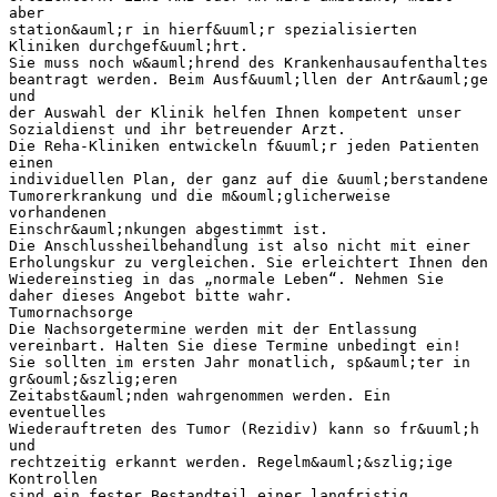
aber
station&auml;r in hierf&uuml;r spezialisierten
Kliniken durchgef&uuml;hrt.
Sie muss noch w&auml;hrend des Krankenhausaufenthaltes
beantragt werden. Beim Ausf&uuml;llen der Antr&auml;ge
und
der Auswahl der Klinik helfen Ihnen kompetent unser
Sozialdienst und ihr betreuender Arzt.
Die Reha-Kliniken entwickeln f&uuml;r jeden Patienten
einen
individuellen Plan, der ganz auf die &uuml;berstandene
Tumorerkrankung und die m&ouml;glicherweise
vorhandenen
Einschr&auml;nkungen abgestimmt ist.
Die Anschlussheilbehandlung ist also nicht mit einer
Erholungskur zu vergleichen. Sie erleichtert Ihnen den
Wiedereinstieg in das „normale Leben“. Nehmen Sie
daher dieses Angebot bitte wahr.
Tumornachsorge
Die Nachsorgetermine werden mit der Entlassung
vereinbart. Halten Sie diese Termine unbedingt ein!
Sie sollten im ersten Jahr monatlich, sp&auml;ter in
gr&ouml;&szlig;eren
Zeitabst&auml;nden wahrgenommen werden. Ein
eventuelles
Wiederauftreten des Tumor (Rezidiv) kann so fr&uuml;h
und
rechtzeitig erkannt werden. Regelm&auml;&szlig;ige
Kontrollen
sind ein fester Bestandteil einer langfristig