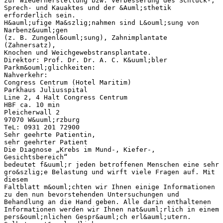
zur Wiederherstellung bzw. Verbesserung des Schluck-,
Sprech- und Kauaktes und der &Auml;sthetik
erforderlich sein.
H&auml;ufige Ma&szlig;nahmen sind L&ouml;sung von
Narbenz&uuml;gen
(z. B. Zungenl&ouml;sung), Zahnimplantate
(Zahnersatz),
Knochen und Weichgewebstransplantate.
Direktor: Prof. Dr. Dr. A. C. K&uuml;bler
Parkm&ouml;glichkeiten:
Nahverkehr:
Congress Centrum (Hotel Maritim)
Parkhaus Juliusspital
Line 2, 4 Halt Congress Centrum
HBF ca. 10 min
Pleicherwall 2
97070 W&uuml;rzburg
TeL: 0931 201 72900
Sehr geehrte Patientin,
sehr geehrter Patient
Die Diagnose „Krebs im Mund-, Kiefer-,
Gesichtsbereich“
bedeutet f&uuml;r jeden betroffenen Menschen eine sehr
gro&szlig;e Belastung und wirft viele Fragen auf. Mit
diesem
Faltblatt m&ouml;chten wir Ihnen einige Informationen
zu den nun bevorstehenden Untersuchungen und
Behandlung an die Hand geben. Alle darin enthaltenen
Informationen werden wir Ihnen nat&uuml;rlich in einem
pers&ouml;nlichen Gespr&auml;ch erl&auml;utern.