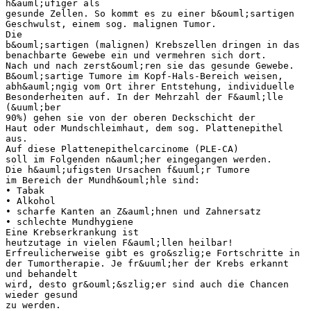
h&auml;ufiger als
gesunde Zellen. So kommt es zu einer b&ouml;sartigen
Geschwulst, einem sog. malignen Tumor.
Die
b&ouml;sartigen (malignen) Krebszellen dringen in das
benachbarte Gewebe ein und vermehren sich dort.
Nach und nach zerst&ouml;ren sie das gesunde Gewebe.
B&ouml;sartige Tumore im Kopf-Hals-Bereich weisen,
abh&auml;ngig vom Ort ihrer Entstehung, individuelle
Besonderheiten auf. In der Mehrzahl der F&auml;lle
(&uuml;ber
90%) gehen sie von der oberen Deckschicht der
Haut oder Mundschleimhaut, dem sog. Plattenepithel
aus.
Auf diese Plattenepithelcarcinome (PLE-CA)
soll im Folgenden n&auml;her eingegangen werden.
Die h&auml;ufigsten Ursachen f&uuml;r Tumore
im Bereich der Mundh&ouml;hle sind:
• Tabak
• Alkohol
• scharfe Kanten an Z&auml;hnen und Zahnersatz
• schlechte Mundhygiene
Eine Krebserkrankung ist
heutzutage in vielen F&auml;llen heilbar!
Erfreulicherweise gibt es gro&szlig;e Fortschritte in
der Tumortherapie. Je fr&uuml;her der Krebs erkannt
und behandelt
wird, desto gr&ouml;&szlig;er sind auch die Chancen
wieder gesund
zu werden.