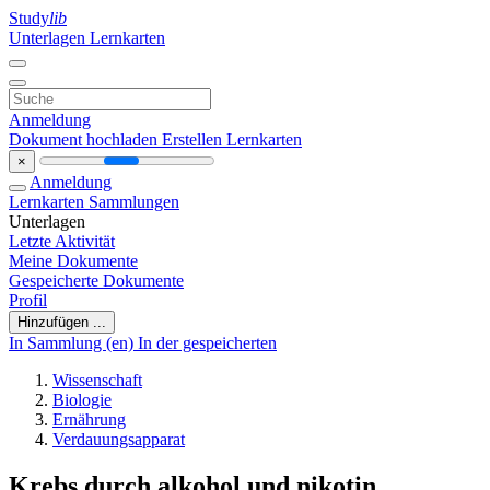
Study
lib
Unterlagen
Lernkarten
Anmeldung
Dokument hochladen
Erstellen Lernkarten
×
Anmeldung
Lernkarten
Sammlungen
Unterlagen
Letzte Aktivität
Meine Dokumente
Gespeicherte Dokumente
Profil
Hinzufügen ...
In Sammlung (en)
In der gespeicherten
Wissenschaft
Biologie
Ernährung
Verdauungsapparat
Krebs durch alkohol und nikotin