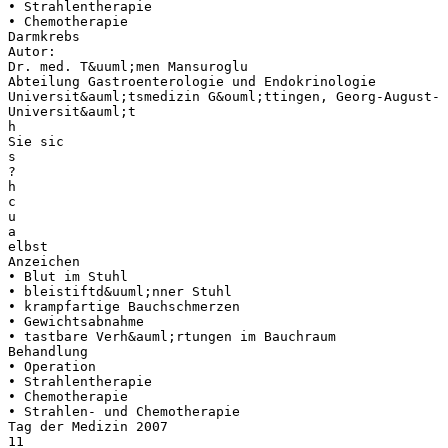
• Strahlentherapie
• Chemotherapie
Darmkrebs
Autor:
Dr. med. T&uuml;men Mansuroglu
Abteilung Gastroenterologie und Endokrinologie
Universit&auml;tsmedizin G&ouml;ttingen, Georg-August-
Universit&auml;t
h
Sie sic
s
?
h
c
u
a
elbst
Anzeichen
• Blut im Stuhl
• bleistiftd&uuml;nner Stuhl
• krampfartige Bauchschmerzen
• Gewichtsabnahme
• tastbare Verh&auml;rtungen im Bauchraum
Behandlung
• Operation
• Strahlentherapie
• Chemotherapie
• Strahlen- und Chemotherapie
Tag der Medizin 2007