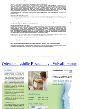
Orientierungshilfe-Bestrahlung - VulvaKarzinom