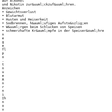
auf Alkohol
und Nikotin zur&uuml;ckzuf&uuml;hren.
Anzeichen
• Gewichtsverlust
• Blutarmut
• Husten und Heiserkeit
• Sodbrennen, h&auml;ufiges Aufsto&szlig;en
• W&uuml;rgen beim Schlucken von Speisen
• schmerzhafte Kr&auml;mpfe in der Speiser&ouml;hre
n
e
g
e
fl
p
o
.
t
n
u
e
A
n
r
n
i
Ih
n
o
v