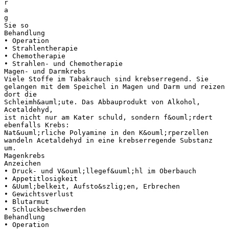
r
a
g
Sie so
Behandlung
• Operation
• Strahlentherapie
• Chemotherapie
• Strahlen- und Chemotherapie
Magen- und Darmkrebs
Viele Stoffe im Tabakrauch sind krebserregend. Sie
gelangen mit dem Speichel in Magen und Darm und reizen
dort die
Schleimh&auml;ute. Das Abbauprodukt von Alkohol,
Acetaldehyd,
ist nicht nur am Kater schuld, sondern f&ouml;rdert
ebenfalls Krebs:
Nat&uuml;rliche Polyamine in den K&ouml;rperzellen
wandeln Acetaldehyd in eine krebserregende Substanz
um.
Magenkrebs
Anzeichen
• Druck- und V&ouml;llegef&uuml;hl im Oberbauch
• Appetitlosigkeit
• &Uuml;belkeit, Aufsto&szlig;en, Erbrechen
• Gewichtsverlust
• Blutarmut
• Schluckbeschwerden
Behandlung
• Operation