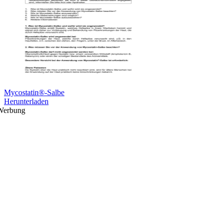
Mycostatin®-Salbe
Herunterladen
Werbung