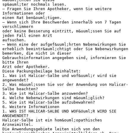
sp&auml;ter nochmals lesen.
– Fragen Sie Ihren Apotheker, wenn Sie weitere
Informationen oder
einen Rat ben&ouml;tigen.
– Wenn sich Ihre Beschwerden innerhalb von 7 Tagen
verschlimmern
oder keine Besserung eintritt, m&uuml;ssen Sie auf
jeden Fall einen Arzt
aufsuchen.
– Wenn eine der aufgef&uuml;hrten Nebenwirkungen Sie
erheblich beeintr&auml;chtigt oder Sie Nebenwirkungen
bemerken, die nicht in dieser
Gebrauchsinformation angegeben sind, informieren Sie
bitte Ihren
Arzt oder Apotheker.
Diese Packungsbeilage beinhaltet:
1. Was ist Halicar-Salbe und wof&uuml;r wird sie
angewendet?
2. Was m&uuml;ssen Sie vor der Anwendung von Halicar-
Salbe beachten?
3. Wie ist Halicar-Salbe anzuwenden?
4. Welche Nebenwirkungen sind m&ouml;glich?
5. Wie ist Halicar-Salbe aufzubewahren?
6. Weitere Informationen
1. WAS IST HALICAR-SALBE UND WOF&Uuml;R WIRD SIE
ANGEWENDET?
Halicar-Salbe ist ein hom&ouml;opathisches
Arzneimittel.
Die Anwendungsgebiete leiten sich von den