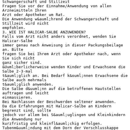
Schwangerschaft und Stillzeit
Fragen Sie vor der Einnahme/Anwendung von allen
Arzneimitteln Ihren
Arzt oder Apotheker um Rat.
Die Anwendung w&auml;hrend der Schwangerschaft und
Stillzeit wird nicht
empfohlen.
3. WIE IST HALICAR-SALBE ANZUWENDEN?
Falls vom Arzt nicht anders verordnet, wenden Sie
Halicar-Salbe
immer genau nach Anweisung in dieser Packungsbeilage
an. Bitte
fragen Sie bei Ihrem Arzt oder Apotheker nach, wenn
Sie sich nicht
ganz sicher sind.
&Uuml;berlicherweise wenden Kinder und Erwachsene die
Salbe 2-3-mal
t&auml;glich an. Bei Bedarf k&ouml;nnen Erwachsene die
Salbe auch mehrmals
t&auml;glich anwenden.
Die Salbe d&uuml;nn auf die betroffenen Hautstellen
auftragen und leicht
einmassieren.
Bei Nachlassen der Beschwerden seltener anwenden.
Da die Erfahrungen mit Halicar-Salbe an Kindern
begrenzt sind, sollte
jedoch vor allem bei S&auml;uglingen und Kleinkindern
die Anwendung nur
kurzfristig und kleinfl&auml;chig erfolgen.
Tubenm&uuml;ndung mit dem Dorn der Verschlusskappe