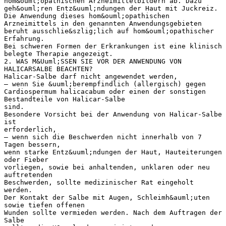
hom&ouml;opathischen Arzneimittelbildern ab. Dazu
geh&ouml;ren Entz&uuml;ndungen der Haut mit Juckreiz.
Die Anwendung dieses hom&ouml;opathischen
Arzneimittels in den genannten Anwendungsgebieten
beruht ausschlie&szlig;lich auf hom&ouml;opathischer
Erfahrung.
Bei schweren Formen der Erkrankungen ist eine klinisch
belegte Therapie angezeigt.
2. WAS M&Uuml;SSEN SIE VOR DER ANWENDUNG VON
HALICARSALBE BEACHTEN?
Halicar-Salbe darf nicht angewendet werden,
– wenn Sie &uuml;berempfindlich (allergisch) gegen
Cardiospermum halicacabum oder einen der sonstigen
Bestandteile von Halicar-Salbe
sind.
Besondere Vorsicht bei der Anwendung von Halicar-Salbe
ist
erforderlich,
– wenn sich die Beschwerden nicht innerhalb von 7
Tagen bessern,
wenn starke Entz&uuml;ndungen der Haut, Hauteiterungen
oder Fieber
vorliegen, sowie bei anhaltenden, unklaren oder neu
auftretenden
Beschwerden, sollte medizinischer Rat eingeholt
werden.
Der Kontakt der Salbe mit Augen, Schleimh&auml;uten
sowie tiefen offenen
Wunden sollte vermieden werden. Nach dem Auftragen der
Salbe