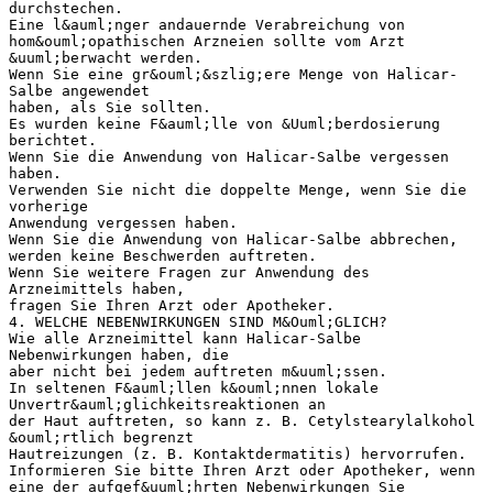
durchstechen.
Eine l&auml;nger andauernde Verabreichung von
hom&ouml;opathischen Arzneien sollte vom Arzt
&uuml;berwacht werden.
Wenn Sie eine gr&ouml;&szlig;ere Menge von Halicar-
Salbe angewendet
haben, als Sie sollten.
Es wurden keine F&auml;lle von &Uuml;berdosierung
berichtet.
Wenn Sie die Anwendung von Halicar-Salbe vergessen
haben.
Verwenden Sie nicht die doppelte Menge, wenn Sie die
vorherige
Anwendung vergessen haben.
Wenn Sie die Anwendung von Halicar-Salbe abbrechen,
werden keine Beschwerden auftreten.
Wenn Sie weitere Fragen zur Anwendung des
Arzneimittels haben,
fragen Sie Ihren Arzt oder Apotheker.
4. WELCHE NEBENWIRKUNGEN SIND M&Ouml;GLICH?
Wie alle Arzneimittel kann Halicar-Salbe
Nebenwirkungen haben, die
aber nicht bei jedem auftreten m&uuml;ssen.
In seltenen F&auml;llen k&ouml;nnen lokale
Unvertr&auml;glichkeitsreaktionen an
der Haut auftreten, so kann z. B. Cetylstearylalkohol
&ouml;rtlich begrenzt
Hautreizungen (z. B. Kontaktdermatitis) hervorrufen.
Informieren Sie bitte Ihren Arzt oder Apotheker, wenn
eine der aufgef&uuml;hrten Nebenwirkungen Sie