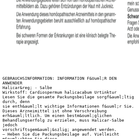
GEBRAUCHSINFORMATION: INFORMATION F&Uuml;R DEN
ANWENDER
Halicar&reg; - Salbe
Wirkstoff: Cardiospermum halicacabum Urtinktur
Lesen Sie die gesamte Packungsbeilage sorgf&auml;ltig
durch, denn
sie enth&auml;lt wichtige Informationen f&uuml;r Sie.
Dieses Arzneimittel ist ohne Verschreibung
erh&auml;ltlich. Um einen bestm&ouml;glichen
Behandlungserfolg zu erzielen, muss Halicar-Salbe
jedoch
vorschriftsgem&auml;&szlig; angewendet werden.
– Heben Sie die Packungsbeilage auf. Vielleicht
m&ouml;chten Sie diese