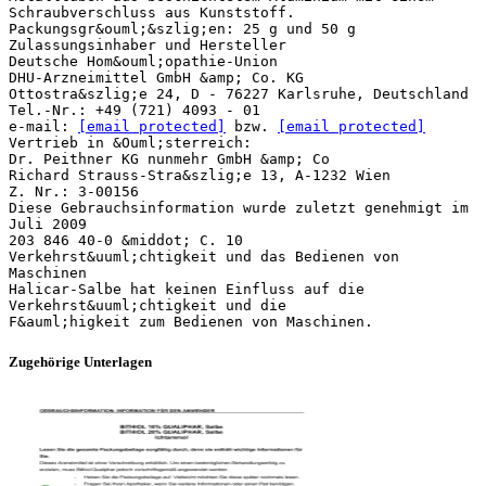
Schraubverschluss aus Kunststoff.
Packungsgr&ouml;&szlig;en: 25 g und 50 g
Zulassungsinhaber und Hersteller
Deutsche Hom&ouml;opathie-Union
DHU-Arzneimittel GmbH &amp; Co. KG
Ottostra&szlig;e 24, D - 76227 Karlsruhe, Deutschland
Tel.-Nr.: +49 (721) 4093 - 01
e-mail:
[email protected]
bzw.
[email protected]
Vertrieb in &Ouml;sterreich:
Dr. Peithner KG nunmehr GmbH &amp; Co
Richard Strauss-Stra&szlig;e 13, A-1232 Wien
Z. Nr.: 3-00156
Diese Gebrauchsinformation wurde zuletzt genehmigt im
Juli 2009
203 846 40-0 &middot; C. 10
Verkehrst&uuml;chtigkeit und das Bedienen von
Maschinen
Halicar-Salbe hat keinen Einfluss auf die
Verkehrst&uuml;chtigkeit und die
Zugehörige Unterlagen