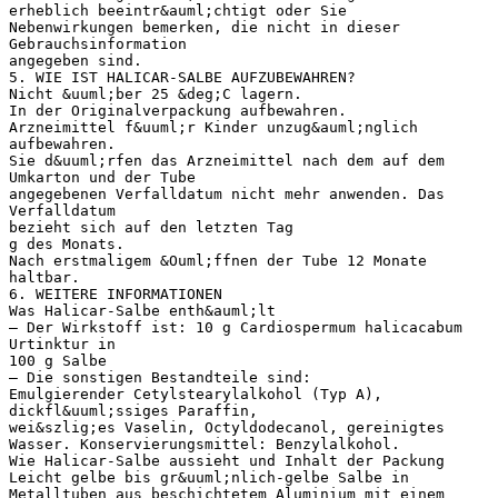
erheblich beeintr&auml;chtigt oder Sie
Nebenwirkungen bemerken, die nicht in dieser
Gebrauchsinformation
angegeben sind.
5. WIE IST HALICAR-SALBE AUFZUBEWAHREN?
Nicht &uuml;ber 25 &deg;C lagern.
In der Originalverpackung aufbewahren.
Arzneimittel f&uuml;r Kinder unzug&auml;nglich
aufbewahren.
Sie d&uuml;rfen das Arzneimittel nach dem auf dem
Umkarton und der Tube
angegebenen Verfalldatum nicht mehr anwenden. Das
Verfalldatum
bezieht sich auf den letzten Tag
g des Monats.
Nach erstmaligem &Ouml;ffnen der Tube 12 Monate
haltbar.
6. WEITERE INFORMATIONEN
Was Halicar-Salbe enth&auml;lt
– Der Wirkstoff ist: 10 g Cardiospermum halicacabum
Urtinktur in
100 g Salbe
– Die sonstigen Bestandteile sind:
Emulgierender Cetylstearylalkohol (Typ A),
dickfl&uuml;ssiges Paraffin,
wei&szlig;es Vaselin, Octyldodecanol, gereinigtes
Wasser. Konservierungsmittel: Benzylalkohol.
Wie Halicar-Salbe aussieht und Inhalt der Packung
Leicht gelbe bis gr&uuml;nlich-gelbe Salbe in
Metalltuben aus beschichtetem Aluminium mit einem