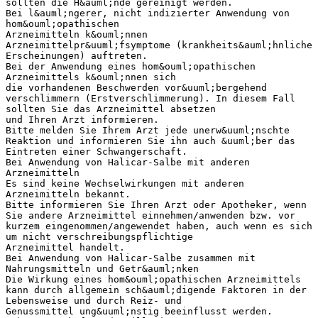
sollten die H&auml;nde gereinigt werden.
Bei l&auml;ngerer, nicht indizierter Anwendung von
hom&ouml;opathischen
Arzneimitteln k&ouml;nnen
Arzneimittelpr&uuml;fsymptome (krankheits&auml;hnliche
Erscheinungen) auftreten.
Bei der Anwendung eines hom&ouml;opathischen
Arzneimittels k&ouml;nnen sich
die vorhandenen Beschwerden vor&uuml;bergehend
verschlimmern (Erstverschlimmerung). In diesem Fall
sollten Sie das Arzneimittel absetzen
und Ihren Arzt informieren.
Bitte melden Sie Ihrem Arzt jede unerw&uuml;nschte
Reaktion und informieren Sie ihn auch &uuml;ber das
Eintreten einer Schwangerschaft.
Bei Anwendung von Halicar-Salbe mit anderen
Arzneimitteln
Es sind keine Wechselwirkungen mit anderen
Arzneimitteln bekannt.
Bitte informieren Sie Ihren Arzt oder Apotheker, wenn
Sie andere Arzneimittel einnehmen/anwenden bzw. vor
kurzem eingenommen/angewendet haben, auch wenn es sich
um nicht verschreibungspflichtige
Arzneimittel handelt.
Bei Anwendung von Halicar-Salbe zusammen mit
Nahrungsmitteln und Getr&auml;nken
Die Wirkung eines hom&ouml;opathischen Arzneimittels
kann durch allgemein sch&auml;digende Faktoren in der
Lebensweise und durch Reiz- und
Genussmittel ung&uuml;nstig beeinflusst werden.