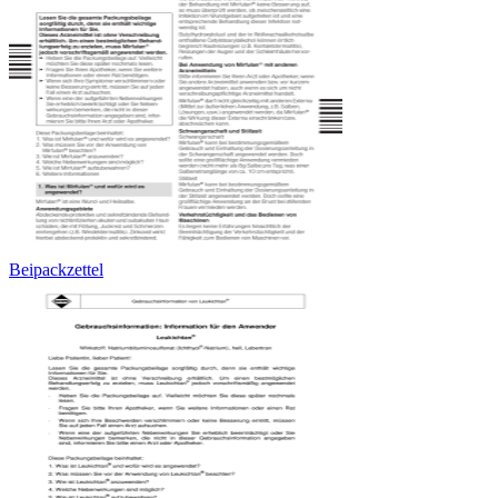
Beipackzettel