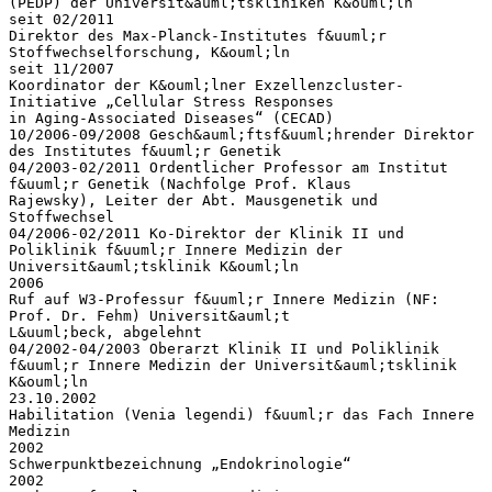
(PEDP) der Universit&auml;tskliniken K&ouml;ln
seit 02/2011
Direktor des Max-Planck-Institutes f&uuml;r
Stoffwechselforschung, K&ouml;ln
seit 11/2007
Koordinator der K&ouml;lner Exzellenzcluster-
Initiative „Cellular Stress Responses
in Aging-Associated Diseases“ (CECAD)
10/2006-09/2008 Gesch&auml;ftsf&uuml;hrender Direktor
des Institutes f&uuml;r Genetik
04/2003-02/2011 Ordentlicher Professor am Institut
f&uuml;r Genetik (Nachfolge Prof. Klaus
Rajewsky), Leiter der Abt. Mausgenetik und
Stoffwechsel
04/2006-02/2011 Ko-Direktor der Klinik II und
Poliklinik f&uuml;r Innere Medizin der
Universit&auml;tsklinik K&ouml;ln
2006
Ruf auf W3-Professur f&uuml;r Innere Medizin (NF:
Prof. Dr. Fehm) Universit&auml;t
L&uuml;beck, abgelehnt
04/2002-04/2003 Oberarzt Klinik II und Poliklinik
f&uuml;r Innere Medizin der Universit&auml;tsklinik
K&ouml;ln
23.10.2002
Habilitation (Venia legendi) f&uuml;r das Fach Innere
Medizin
2002
Schwerpunktbezeichnung „Endokrinologie“
2002