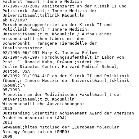
Facharzt f&uuml;r Innere Medizin
07/1997-03/2002 Assistenzarzt an der Klinik II und
Poliklinik f&uuml;r Innere Medizin der
Universit&auml;tsklinik K&ouml;ln
ab 07/1997
Forschungsgruppenleiter an der Klinik II und
Poliklinik f&uuml;r Innere Medizin,
Universit&auml;t zu K&ouml;ln / Aufbau eines
wissenschaftlichen Labors mit dem
Schwerpunkt: Transgene Tiermodelle der
Insulinresistenz
02/1996-06/1997 Mary K. Iacocca Fellow
02/1994-06/1997 Forschungsaufenthalt im Labor von
Prof. C. Ronald Kahn, Pr&auml;sident des
Joslin Diabetes Center, Harvard Medical School,
Boston, USA
06/1992-01/1994 AiP an der Klinik II und Poliklinik
f&uuml;r Innere Medizin der Universit&auml;tsklinik
K&ouml;ln
05/1993
Promotion an der Medizinischen Fakult&auml;t der
Universit&auml;t zu K&ouml;ln
Wissenschaftliche Auszeichnungen:
2013
Outstanding Scientific Achievement Award der American
Diabetes Association (ADA)
2011
Gew&auml;hltes Mitglied der „European Molecular
Biology Organization (EMBO)
2009