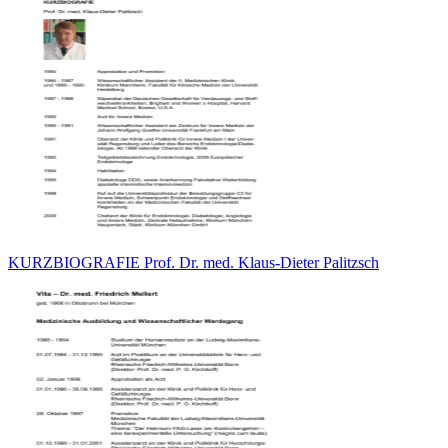
KURZBIOGRAFIE Prof. Dr. med. Klaus-Dieter Palitzsch