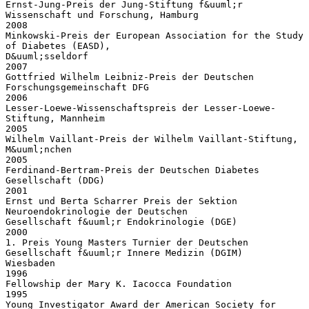
Ernst-Jung-Preis der Jung-Stiftung f&uuml;r
Wissenschaft und Forschung, Hamburg
2008
Minkowski-Preis der European Association for the Study
of Diabetes (EASD),
D&uuml;sseldorf
2007
Gottfried Wilhelm Leibniz-Preis der Deutschen
Forschungsgemeinschaft DFG
2006
Lesser-Loewe-Wissenschaftspreis der Lesser-Loewe-
Stiftung, Mannheim
2005
Wilhelm Vaillant-Preis der Wilhelm Vaillant-Stiftung,
M&uuml;nchen
2005
Ferdinand-Bertram-Preis der Deutschen Diabetes
Gesellschaft (DDG)
2001
Ernst und Berta Scharrer Preis der Sektion
Neuroendokrinologie der Deutschen
Gesellschaft f&uuml;r Endokrinologie (DGE)
2000
1. Preis Young Masters Turnier der Deutschen
Gesellschaft f&uuml;r Innere Medizin (DGIM)
Wiesbaden
1996
Fellowship der Mary K. Iacocca Foundation
1995
Young Investigator Award der American Society for