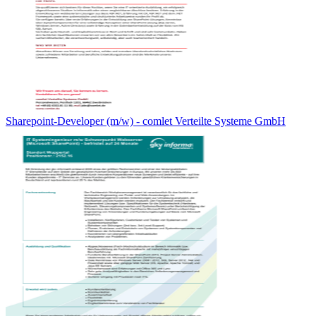
Sharepoint-Developer (m/w) - comlet Verteilte Systeme GmbH