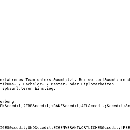
erfahrenes Team unterst&uuml;tzt. Bei weiterf&uuml;hrend
tikums- / Bachelor- / Master- oder Diplomarbeiten
 sp&auml;teren Einstieg.
erbung.
EN&ccedil;(ERR&ccedil;+RANZ&ccedil;4EL&ccedil;&ccedil;&c
IGES&ccedil;UND&ccedil;EIGENVERANTWORTLICHES&ccedil;!RBE