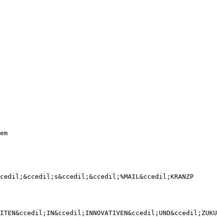
em
cedil;&ccedil;s&ccedil;&ccedil;%MAIL&ccedil;KRANZP
ITEN&ccedil;IN&ccedil;INNOVATIVEN&ccedil;UND&ccedil;ZUKU