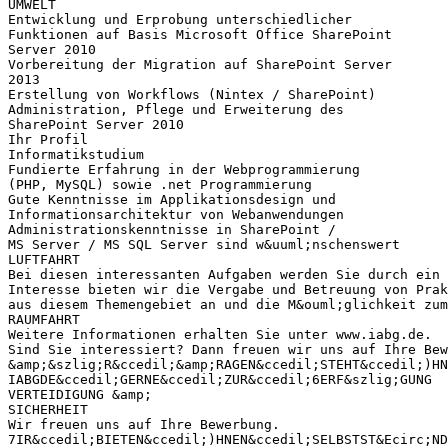
UMWELT
Entwicklung und Erprobung unterschiedlicher
Funktionen auf Basis Microsoft Office SharePoint
Server 2010
Vorbereitung der Migration auf SharePoint Server
2013
Erstellung von Workflows (Nintex / SharePoint)
Administration, Pflege und Erweiterung des
SharePoint Server 2010
Ihr Profil
Informatikstudium
Fundierte Erfahrung in der Webprogrammierung
(PHP, MySQL) sowie .net Programmierung
Gute Kenntnisse im Applikationsdesign und
Informationsarchitektur von Webanwendungen
Administrationskenntnisse in SharePoint /
MS Server / MS SQL Server sind w&uuml;nschenswert
LUFTFAHRT
Bei diesen interessanten Aufgaben werden Sie durch ein 
Interesse bieten wir die Vergabe und Betreuung von Prak
aus diesem Themengebiet an und die M&ouml;glichkeit zum
RAUMFAHRT
Weitere Informationen erhalten Sie unter www.iabg.de.
Sind Sie interessiert? Dann freuen wir uns auf Ihre Bew
&amp;&szlig;R&ccedil;&amp;RAGEN&ccedil;STEHT&ccedil;)HN
IABGDE&ccedil;GERNE&ccedil;ZUR&ccedil;6ERF&szlig;GUNG
VERTEIDIGUNG &amp;
SICHERHEIT
Wir freuen uns auf Ihre Bewerbung.
7IR&ccedil;BIETEN&ccedil;)HNEN&ccedil;SELBSTST&Ecirc;ND