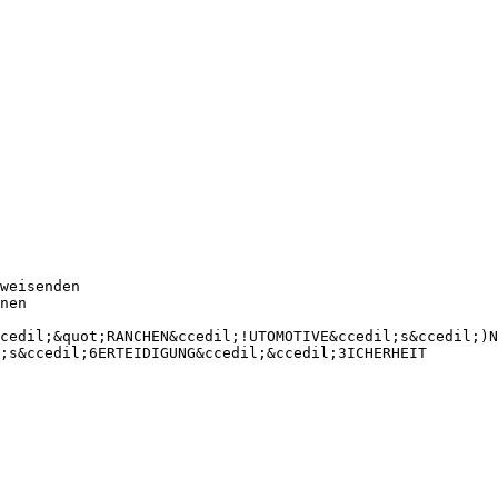
weisenden
nen
cedil;&quot;RANCHEN&ccedil;!UTOMOTIVE&ccedil;s&ccedil;)N
;s&ccedil;6ERTEIDIGUNG&ccedil;&ccedil;3ICHERHEIT