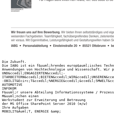
Die Zukunft.
Die IABG ist ein f&uuml;hrendes europ&auml;isches Techn
Anwendungen von Hochtechnologie und Wissenschaft. Wir p
UND&ccedil;ENGAGIERTEN&ccedil;-
ITARBEITERN&ccedil;BIETEN&ccedil;WIR&ccedil;UNSEREN&cce
-OBILIT&Ecirc;T&ccedil;%NERGIE&ccedil;&ccedil;5MWELT&cc
AUTOMOTIVE
INFOKOM
F&uuml;r unsere Abteilung Informationssysteme / Prozess
M&uuml;nchen einen
Werkstudent zur Erweiterung und Betreuung
der MS Office SharePoint Server 2010 (m/w)
Ihre Aufgaben
MOBILIT&Auml;T, ENERGIE &amp;