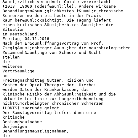
&auml;rztlich verordnete Opiate vervierfacht
(2013: 19000 Todesf&auml;lle). Andere wirksame
Behandlungsm&ouml;glichkeiten f&uuml;r chronische
Schmerzen werden bis heute in der Praxis
kaum ber&uuml;cksichtigt. Die Tagung liefert
einen kritischen &Uuml;berblick &uuml;ber die
Situation
in Deutschland.
Freitag, 04.11.2016
Nach dem Er&ouml;ffnungsvortrag von Prof.
Zieglg&auml;nsberger &uuml;ber die neurobiologischen
Zusammenh&auml;nge von Schmerz und Sucht
stellen
die
weiteren
Vortr&auml;ge
am
Freitagnachmittag Nutzen, Risiken und
Kosten der Opiat-Therapie dar. Hierbei
werden Daten der Krankenkassen, das
klinische Risiko der Abh&auml;ngigkeit und die
aktuelle Leitlinie zur Langzeitbehandlung
nichttumorbedingter chronischer Schmerzen
(LONTS) zugrunde gelegt.
Der Samstagvormittag liefert dann eine
kritische
Bestandsaufnahme
derjenigen
Behandlungsma&szlig;nahmen,
die