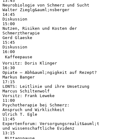
13:45
Neurobiologie von Schmerz und Sucht
Walter Zieglg&auml;nsberger
14:45
Diskussion
15:00
Nutzen, Risiken und Kosten der
Schmerztherapie
Gerd Glaeske
15:45
Diskussion
16:00
 Kaffeepause 
Vorsitz: Doris Klinger
16:30
Opiate – Abh&auml;ngigkeit auf Rezept?
Markus Banger
17:15
LONTS: Leitlinie und ihre Umsetzung
Marcus Schiltenwolf
Vorsitz: Frank Leweke
11:00
Psychotherapie bei Schmerz:
Anspruch und Wirklichkeit
Ulrich T. Egle
11:45
Expertenforum: Versorgungsrealit&auml;t
und wissenschaftliche Evidenz
13:15
 Mittagspause 