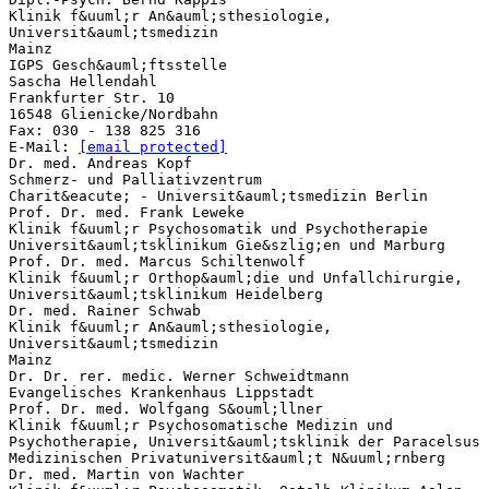
Klinik f&uuml;r An&auml;sthesiologie,
Universit&auml;tsmedizin
Mainz
IGPS Gesch&auml;ftsstelle
Sascha Hellendahl
Frankfurter Str. 10
16548 Glienicke/Nordbahn
Fax: 030 - 138 825 316
E-Mail:
[email protected]
Dr. med. Andreas Kopf
Schmerz- und Palliativzentrum
Charit&eacute; - Universit&auml;tsmedizin Berlin
Prof. Dr. med. Frank Leweke
Klinik f&uuml;r Psychosomatik und Psychotherapie
Universit&auml;tsklinikum Gie&szlig;en und Marburg
Prof. Dr. med. Marcus Schiltenwolf
Klinik f&uuml;r Orthop&auml;die und Unfallchirurgie,
Universit&auml;tsklinikum Heidelberg
Dr. med. Rainer Schwab
Klinik f&uuml;r An&auml;sthesiologie,
Universit&auml;tsmedizin
Mainz
Dr. Dr. rer. medic. Werner Schweidtmann
Evangelisches Krankenhaus Lippstadt
Prof. Dr. med. Wolfgang S&ouml;llner
Klinik f&uuml;r Psychosomatische Medizin und
Psychotherapie, Universit&auml;tsklinik der Paracelsus
Medizinischen Privatuniversit&auml;t N&uuml;rnberg
Dr. med. Martin von Wachter