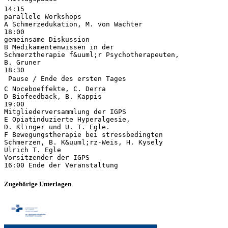
14:15
parallele Workshops
A Schmerzedukation, M. von Wachter
18:00
gemeinsame Diskussion
B Medikamentenwissen in der
Schmerztherapie f&uuml;r Psychotherapeuten,
B. Gruner
18:30
 Pause / Ende des ersten Tages 
C Noceboeffekte, C. Derra
D Biofeedback, B. Kappis
19:00
Mitgliederversammlung der IGPS
E Opiatinduzierte Hyperalgesie,
D. Klinger und U. T. Egle.
F Bewegungstherapie bei stressbedingten
Schmerzen, B. K&uuml;rz-Weis, H. Kysely
Ulrich T. Egle
Vorsitzender der IGPS
Zugehörige Unterlagen