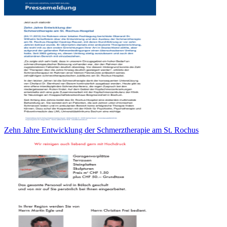
Zehn Jahre Entwicklung der Schmerztherapie am St. Rochus