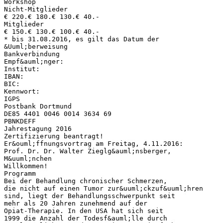
Workshop
Nicht-Mitglieder
€ 220.€ 180.€ 130.€ 40.-
Mitglieder
€ 150.€ 130.€ 100.€ 40.-
* bis 31.08.2016, es gilt das Datum der
&Uuml;berweisung
Bankverbindung
Empf&auml;nger:
Institut:
IBAN:
BIC:
Kennwort:
IGPS
Postbank Dortmund
DE85 4401 0046 0014 3634 69
PBNKDEFF
Jahrestagung 2016
Zertifizierung beantragt!
Er&ouml;ffnungsvortrag am Freitag, 4.11.2016:
Prof. Dr. Dr. Walter Zieglg&auml;nsberger,
M&uuml;nchen
Willkommen!
Programm
Bei der Behandlung chronischer Schmerzen,
die nicht auf einen Tumor zur&uuml;ckzuf&uuml;hren
sind, liegt der Behandlungsschwerpunkt seit
mehr als 20 Jahren zunehmend auf der
Opiat-Therapie. In den USA hat sich seit
1999 die Anzahl der Todesf&auml;lle durch