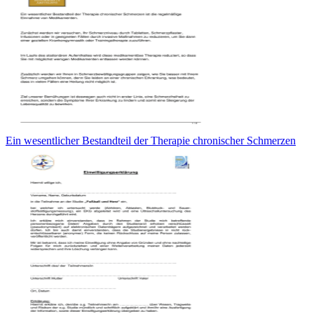
Ein wesentlicher Bestandteil der Therapie chronischer Schmerzen