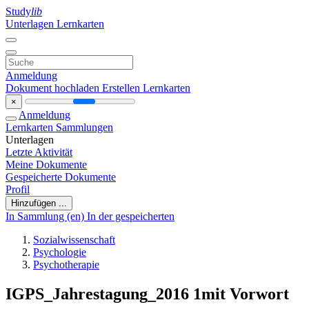
Study
lib
Unterlagen
Lernkarten
Anmeldung
Dokument hochladen
Erstellen Lernkarten
×
Anmeldung
Lernkarten
Sammlungen
Unterlagen
Letzte Aktivität
Meine Dokumente
Gespeicherte Dokumente
Profil
Hinzufügen ...
In Sammlung (en)
In der gespeicherten
Sozialwissenschaft
Psychologie
Psychotherapie
IGPS_Jahrestagung_2016 1mit Vorwort