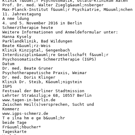
Klinik f&uuml;r Psychosomatik, Ostalb-Klinikum Aalen
Prof. Dr. med. Walter Zieglg&auml;nsberger
Max-Planck-Institut f&uuml;r Psychiatrie, M&uuml;nchen
11. Jahrestagung
A nme ldung
4. und 5. November 2016 in Berlin
Schmerztherapie heute
Weitere Informationen und Anmeldeformular unter:
Hanna Kysely
Parklandklinik, Bad Wildungen
Beate K&uuml;rz-Weis
Klinik Kinzigtal, Gengenbach
Interdisziplin&auml;re Gesellschaft f&uuml;r
Psychosomatische Schmerztherapie (IGPS)
Datum
Dr. med. Beate Gruner
Psychotherapeutische Praxis, Weimar
Dr. med. Doris Klinger
Klinik Dr. Steib, K&ouml;nigstein
IGPS
Festsaal der Berliner Stadtmission
Lehrter Stra&szlig;e 68, 10557 Berlin
www.tagen-in-berlin.de
Zwischen Heil(s)versprechen, Sucht und
Kommerz
www.igps-schmerz.de
T e ilna hm e ge b&uuml;hr
beide Tage
Fr&uuml;hbucher*
Tageskarte