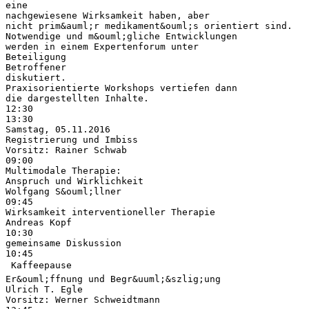
eine
nachgewiesene Wirksamkeit haben, aber
nicht prim&auml;r medikament&ouml;s orientiert sind.
Notwendige und m&ouml;gliche Entwicklungen
werden in einem Expertenforum unter
Beteiligung
Betroffener
diskutiert.
Praxisorientierte Workshops vertiefen dann
die dargestellten Inhalte.
12:30
13:30
Samstag, 05.11.2016
Registrierung und Imbiss
Vorsitz: Rainer Schwab
09:00
Multimodale Therapie:
Anspruch und Wirklichkeit
Wolfgang S&ouml;llner
09:45
Wirksamkeit interventioneller Therapie
Andreas Kopf
10:30
gemeinsame Diskussion
10:45
 Kaffeepause 
Er&ouml;ffnung und Begr&uuml;&szlig;ung
Ulrich T. Egle
Vorsitz: Werner Schweidtmann