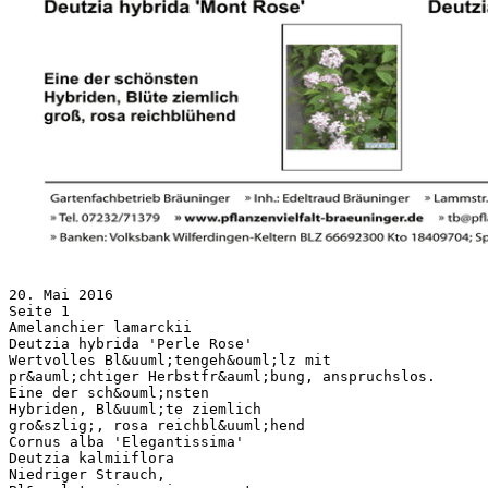
20. Mai 2016
Seite 1
Amelanchier lamarckii
Deutzia hybrida 'Perle Rose'
Wertvolles Bl&uuml;tengeh&ouml;lz mit
pr&auml;chtiger Herbstfr&auml;bung, anspruchslos.
Eine der sch&ouml;nsten
Hybriden, Bl&uuml;te ziemlich
gro&szlig;, rosa reichbl&uuml;hend
Cornus alba 'Elegantissima'
Deutzia kalmiiflora
Niedriger Strauch,