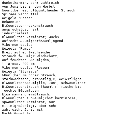
dunkelkarmin, sehr zahlreich
von Juni bis in den Herbst,
&uuml;berreichbl&uuml;hender Strauch
Spiraea vanhouttei
Weigela 'Rosea'
Bekannter
Bl&uuml;tennheckenstrauch,
anspruchslos, hart
industriefest.
Bl&uuml;te: karminrot; Wuchs:
aufrecht &uuml;berh&auml;ngend.
Viburnum opulus
Weigela 'Rumba'
Breit aufrechtwachsender
Strauch f&uuml;r Windschutz,
auf feuchten B&ouml;den,
lilarosa, 200 cm
Viburnum opulus 'Roseum'
Weigela 'Styriaca'
&Uuml;ber 3m hoher Strauch,
starkwachsend, gro&szlig;e, wei&szlig;e
Bl&uuml;tenb&auml;lle, Juni, sch&ouml;ner
Bl&uuml;tenstrauch f&uuml;r frische bis
feuchte B&ouml;den
Etwa mannshohermStrauch,
Bl&uuml;ten zun&auml;chst karminrosa,
sp&auml;ter karminrot, nur
mittelgro&szlig;, aber sehr
zahlreich, Juni, mit
Nachbl&uuml;te