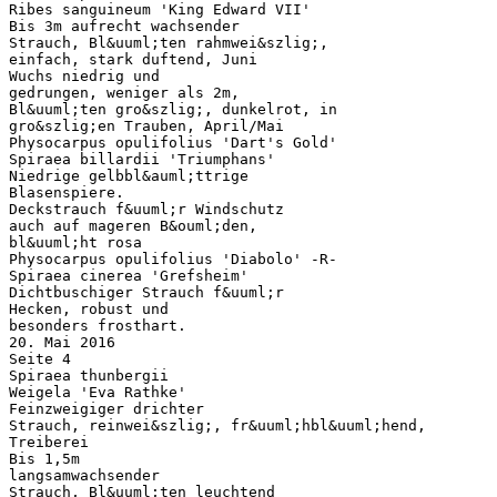
Ribes sanguineum 'King Edward VII'
Bis 3m aufrecht wachsender
Strauch, Bl&uuml;ten rahmwei&szlig;,
einfach, stark duftend, Juni
Wuchs niedrig und
gedrungen, weniger als 2m,
Bl&uuml;ten gro&szlig;, dunkelrot, in
gro&szlig;en Trauben, April/Mai
Physocarpus opulifolius 'Dart's Gold'
Spiraea billardii 'Triumphans'
Niedrige gelbbl&auml;ttrige
Blasenspiere.
Deckstrauch f&uuml;r Windschutz
auch auf mageren B&ouml;den,
bl&uuml;ht rosa
Physocarpus opulifolius 'Diabolo' -R-
Spiraea cinerea 'Grefsheim'
Dichtbuschiger Strauch f&uuml;r
Hecken, robust und
besonders frosthart.
20. Mai 2016
Seite 4
Spiraea thunbergii
Weigela 'Eva Rathke'
Feinzweigiger drichter
Strauch, reinwei&szlig;, fr&uuml;hbl&uuml;hend,
Treiberei
Bis 1,5m
langsamwachsender
Strauch, Bl&uuml;ten leuchtend