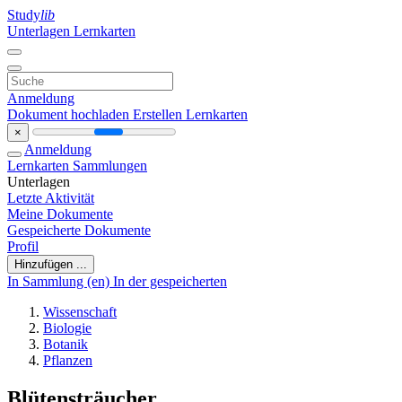
Study
lib
Unterlagen
Lernkarten
Anmeldung
Dokument hochladen
Erstellen Lernkarten
×
Anmeldung
Lernkarten
Sammlungen
Unterlagen
Letzte Aktivität
Meine Dokumente
Gespeicherte Dokumente
Profil
Hinzufügen ...
In Sammlung (en)
In der gespeicherten
Wissenschaft
Biologie
Botanik
Pflanzen
Blütensträucher