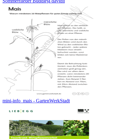
Sommerflieder Buddleja davidii
mini-info_mais - GartenWerkStadt