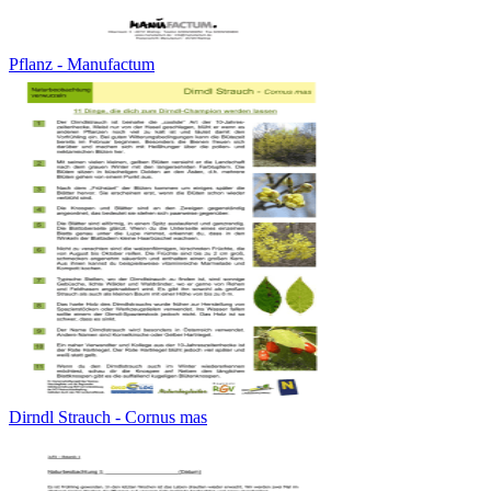
Pflanz - Manufactum
Dirndl Strauch - Cornus mas