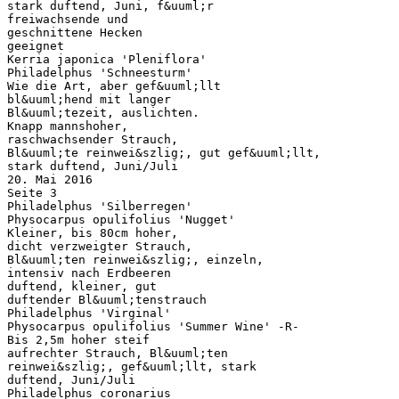
stark duftend, Juni, f&uuml;r
freiwachsende und
geschnittene Hecken
geeignet
Kerria japonica 'Pleniflora'
Philadelphus 'Schneesturm'
Wie die Art, aber gef&uuml;llt
bl&uuml;hend mit langer
Bl&uuml;tezeit, auslichten.
Knapp mannshoher,
raschwachsender Strauch,
Bl&uuml;te reinwei&szlig;, gut gef&uuml;llt,
stark duftend, Juni/Juli
20. Mai 2016
Seite 3
Philadelphus 'Silberregen'
Physocarpus opulifolius 'Nugget'
Kleiner, bis 80cm hoher,
dicht verzweigter Strauch,
Bl&uuml;ten reinwei&szlig;, einzeln,
intensiv nach Erdbeeren
duftend, kleiner, gut
duftender Bl&uuml;tenstrauch
Philadelphus 'Virginal'
Physocarpus opulifolius 'Summer Wine' -R-
Bis 2,5m hoher steif
aufrechter Strauch, Bl&uuml;ten
reinwei&szlig;, gef&uuml;llt, stark
duftend, Juni/Juli
Philadelphus coronarius