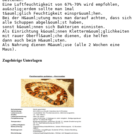
Eine Luftfeuchtigkeit von 67%-70% wird empfohlen,
au&szlig;erdem sollte man 1mal
t&auml;glich Feuchtigkeit einspr&uuml;hen.
Bei der H&auml;utung muss man darauf achten, dass sich
alle Schuppen abgel&ouml;st haben,
sonst k&ouml;nnen sich Bakterien einnisten.
Als Einrichtung k&ouml;nnen Kletterm&ouml;glichkeiten
mit rauer Oberfl&auml;che dienen, die helfen
dann auch beim H&auml;uten.
Als Nahrung dienen M&auml;use (alle 2 Wochen eine
Zugehörige Unterlagen