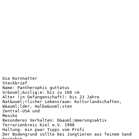
Die Kornnatter
Steckbrief
Name: Pantherophis guttatus
Gr&ouml;&szlig;e: bis zu 160 cm
Alter (in Gefangenschaft): bis 23 Jahre
Nat&uuml;rlicher Lebensraum: Kulturlandschaften,
W&auml;lder, Halbw&uuml;sten
Zentral-USA und
Mexiko
Besonderes Verhalten: D&auml;mmerungsaktiv
Terrarienkreis Kiel e.V. 1998
Haltung- ein paar Tipps vom Profi
Der Bodengrund sollte bei Jungtieren aus feinem Sand
bestehen.