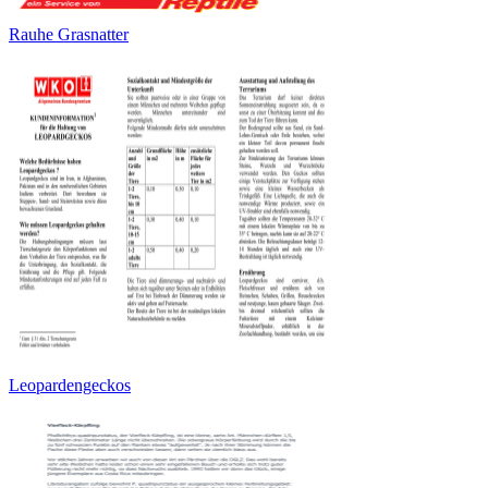
Rauhe Grasnatter
Leopardengeckos