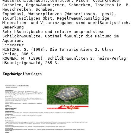
Wasserschildkr&ouml;tenfutter, Fisch, Kleinkrebse,
Garnelen, Regenw&uuml;rmer, Schnecken, Insekten (z. B.
Heuschrecken, Schaben,
Zophobas), Wasserpflanzen (Wasserlinsen, -pest),
s&uuml;&szlig;es Obst. Regelm&auml;&szlig;ige
Mineralien- und Vitaminzugaben sind unerl&auml;sslich.
Bemerkung
Sehr h&uuml;bsche und relativ anspruchslose
Schildkr&ouml;te. Optimal f&uuml;r die Haltung im
Aquarium.
Literatur
NIETZKE, G. (1998): Die Terrarientiere 2. Ulmer
Verlag, 366 S.
ROGNER, M. (1996): Schildkr&ouml;ten 2. heiro-Verlag,
Zugehörige Unterlagen