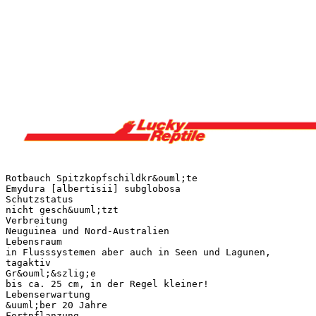
Rotbauch Spitzkopfschildkr&ouml;te
Emydura [albertisii] subglobosa
Schutzstatus
nicht gesch&uuml;tzt
Verbreitung
Neuguinea und Nord-Australien
Lebensraum
in Flusssystemen aber auch in Seen und Lagunen,
tagaktiv
Gr&ouml;&szlig;e
bis ca. 25 cm, in der Regel kleiner!
Lebenserwartung
&uuml;ber 20 Jahre
Fortpflanzung