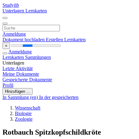
Study
lib
Unterlagen
Lernkarten
Anmeldung
Dokument hochladen
Erstellen Lernkarten
×
Anmeldung
Lernkarten
Sammlungen
Unterlagen
Letzte Aktivität
Meine Dokumente
Gespeicherte Dokumente
Profil
Hinzufügen ...
In Sammlung (en)
In der gespeicherten
Wissenschaft
Biologie
Zoologie
Rotbauch Spitzkopfschildkröte