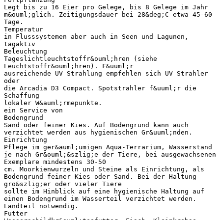
Legt bis zu 16 Eier pro Gelege, bis 8 Gelege im Jahr
m&ouml;glich. Zeitigungsdauer bei 28&deg;C etwa 45-60
Tage.
Temperatur
in Flusssystemen aber auch in Seen und Lagunen,
tagaktiv
Beleuchtung
Tageslichtleuchtstoffr&ouml;hren (siehe
Leuchtstoffr&ouml;hren). F&uuml;r
ausreichende UV Strahlung empfehlen sich UV Strahler
oder
die Arcadia D3 Compact. Spotstrahler f&uuml;r die
Schaffung
lokaler W&auml;rmepunkte.
ein Service von
Bodengrund
Sand oder feiner Kies. Auf Bodengrund kann auch
verzichtet werden aus hygienischen Gr&uuml;nden.
Einrichtung
Pflege im ger&auml;umigen Aqua-Terrarium, Wasserstand
je nach Gr&ouml;&szlig;e der Tiere, bei ausgewachsenen
Exemplare mindestens 30-50
cm. Moorkienwurzeln und Steine als Einrichtung, als
Bodengrund feiner Kies oder Sand. Bei der Haltung
gro&szlig;er oder vieler Tiere
sollte im Hinblick auf eine hygienische Haltung auf
einen Bodengrund im Wasserteil verzichtet werden.
Landteil notwendig.
Futter