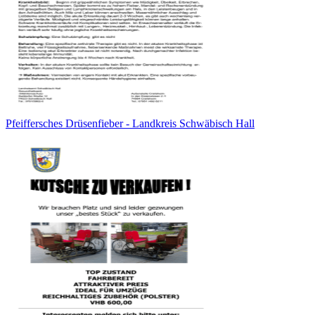
Pfeiffersches Drüsenfieber - Landkreis Schwäbisch Hall