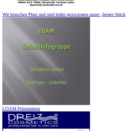
Wir brauchen Platz und sind leider gezwungen unser „bestes Stück
LOAM Präsentation