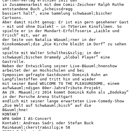
Carlsen-Verlag erschien 2011 das
in Zusammenarbeit mit dem Comic-Zeichner Ralph Ruthe
entstandene Buch „Scheissdregg
bassiert halt“, eine Sammlung schw&auml;bischer
Cartoons.
Aber damit nicht genug: Er ist ein gern gesehener Gast
– mit und ohne Dialekt – in TVSerien Kinofilmen. So
spielte er in der Mundart-Erfolfsserie „Laible und
Frisch“ mit, war an
der Seite von Natalia W&ouml;rner in der
Kinokom&ouml;die „Die Kirche bleibt im Dorf“ zu sehen
und
spielte mit Walter Schulthei&szlig; in der
schw&auml;bischen Dramedy „Global Player“ eine
Gastrolle.
Neben der Entwicklung seiner Live-B&uuml;hnenshow
arbeitet der an Hochschulen und bei
Symposien gefragte Gastdozent Dominik Kuhn an
Langfilmstoffen und tritt hin und wieder
mit seiner Band WELCOME TO THE PLEASUREDOME, einem
aufw&auml;ndigen 80er-JahreTribute-Projekt.
Am 29. M&auml;rz 2014 kommt Dominik Kuhn als „Dodokay“
in der Porsche Arena Stuttgart
endlich mit seiner lange erwarteten Live-Comedy-Show
„Die Welt auf Schw&auml;bisch“ auf die
B&uuml;hne!
KONTAKT
WPA GmbH I AS-Concert
Kontakt: Andreas Sadri oder Stefan Buck
Rain&auml;ckerstra&szlig;e 58