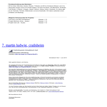
7. martin ludwig, crailsheim