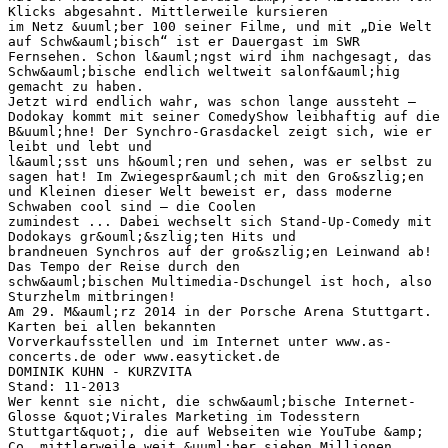
Klicks abgesahnt. Mittlerweile kursieren
im Netz &uuml;ber 100 seiner Filme, und mit „Die Welt
auf Schw&auml;bisch“ ist er Dauergast im SWR
Fernsehen. Schon l&auml;ngst wird ihm nachgesagt, das
Schw&auml;bische endlich weltweit salonf&auml;hig
gemacht zu haben.
Jetzt wird endlich wahr, was schon lange aussteht –
Dodokay kommt mit seiner ComedyShow leibhaftig auf die
B&uuml;hne! Der Synchro-Grasdackel zeigt sich, wie er
leibt und lebt und
l&auml;sst uns h&ouml;ren und sehen, was er selbst zu
sagen hat! Im Zwiegespr&auml;ch mit den Gro&szlig;en
und Kleinen dieser Welt beweist er, dass moderne
Schwaben cool sind – die Coolen
zumindest ... Dabei wechselt sich Stand-Up-Comedy mit
Dodokays gr&ouml;&szlig;ten Hits und
brandneuen Synchros auf der gro&szlig;en Leinwand ab!
Das Tempo der Reise durch den
schw&auml;bischen Multimedia-Dschungel ist hoch, also
Sturzhelm mitbringen!
Am 29. M&auml;rz 2014 in der Porsche Arena Stuttgart.
Karten bei allen bekannten
Vorverkaufsstellen und im Internet unter www.as-
concerts.de oder www.easyticket.de
DOMINIK KUHN - KURZVITA
Stand: 11-2013
Wer kennt sie nicht, die schw&auml;bische Internet-
Glosse &quot;Virales Marketing im Todesstern
Stuttgart&quot;, die auf Webseiten wie YouTube &amp;
Co. mittlerweile weit &uuml;ber sieben Millionen