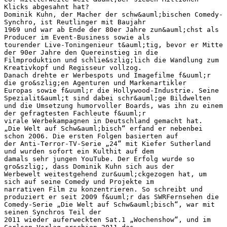
Klicks abgesahnt hat?
Dominik Kuhn, der Macher der schw&auml;bischen Comedy-
Synchro, ist Reutlinger mit Baujahr
1969 und war ab Ende der 80er Jahre zun&auml;chst als
Producer im Event-Business sowie als
tourender Live-Toningenieur t&auml;tig, bevor er Mitte
der 90er Jahre den Quereinstieg in die
Filmproduktion und schlie&szlig;lich die Wandlung zum
Kreativkopf und Regisseur vollzog.
Danach drehte er Werbespots und Imagefilme f&uuml;r
die gro&szlig;en Agenturen und Markenartikler
Europas sowie f&uuml;r die Hollywood-Industrie. Seine
Spezialit&auml;t sind dabei schr&auml;ge Bildwelten
und die Umsetzung humorvoller Boards, was ihn zu einem
der gefragtesten Fachleute f&uuml;r
virale Werbekampagnen in Deutschland gemacht hat.
„Die Welt auf Schw&auml;bisch“ erfand er nebenbei
schon 2006. Die ersten Folgen basierten auf
der Anti-Terror-TV-Serie „24“ mit Kiefer Sutherland
und wurden sofort ein Kulthit auf dem
damals sehr jungen YouTube. Der Erfolg wurde so
gro&szlig;, dass Dominik Kuhn sich aus der
Werbewelt weitestgehend zur&uuml;ckgezogen hat, um
sich auf seine Comedy und Projekte im
narrativen Film zu konzentrieren. So schreibt und
produziert er seit 2009 f&uuml;r das SWRFernsehen die
Comedy-Serie „Die Welt auf Schw&auml;bisch“, war mit
seinen Synchros Teil der
2011 wieder auferweckten Sat.1 „Wochenshow“, und im