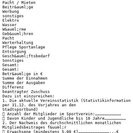
Pacht / Mieten
Beitr&auml;ge
Werbung
sonstiges
Elektro
Wasser
W&auml;rme
Geb&uuml;hren
Pacht
Werterhaltung
Pflege Sportanlage
Entsorgung
Gesch&auml;ftsbedarf
Sonstiges
Gesamt:
Gesamt:
Betr&auml;ge in €
Summe der Einnahmen
Summe der Ausgaben
Differenz
beantragter Zuschuss
Dazu ist einzureichen:
1. Die aktuelle Vereinsstatistik (Statistikinformation
per 31.12. des Vorjahres an den
Stadtsportbund)
 Anzahl der Mitglieder im Sportverein:……………………………
 Davon Kinder und Jugendliche bis 18 Jahre………………………
2. Der Nachweis des durchschnittlichen monatlichen
Mitgliedsbeitrages f&uuml;r
 Erwachsene (mindestens 5,00 €)…………………………………...€