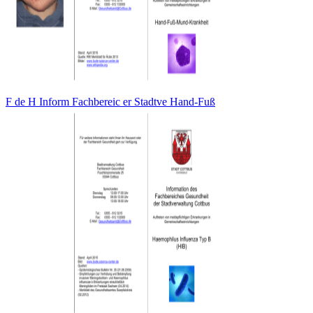
F de H Inform Fachbereic er Stadtve Hand-Fuß