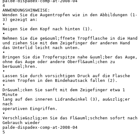
palde-dispadex-comp-at-2008-04
4
ANWENDUNGSHINWEISE:
Wenden Sie die Augentropfen wie in den Abbildungen (1-
3) gezeigt an:
•
Neigen Sie den Kopf nach hinten (1).
•
Nehmen Sie die ge&ouml;ffnete Tropfflasche in die Hand
und ziehen Sie mit dem Zeigefinger der anderen Hand
das Unterlid leicht nach unten.
•
Bringen Sie die Tropferspitze nahe &uuml;ber das Auge,
ohne das Auge oder andere Oberfl&auml;chen zu
ber&uuml;hren.
•
Lassen Sie durch vorsichtigen Druck auf die Flasche
einen Tropfen in den Bindehautsack fallen (2).
•
Dr&uuml;cken Sie sanft mit dem Zeigefinger etwa 1
Minute
lang auf den inneren Lidrandwinkel (3), au&szlig;er
nach
operativen Eingriffen.
•
Verschlie&szlig;en Sie das Fl&auml;schchen sofort nach
Gebrauch wieder
palde-dispadex-comp-at-2008-04