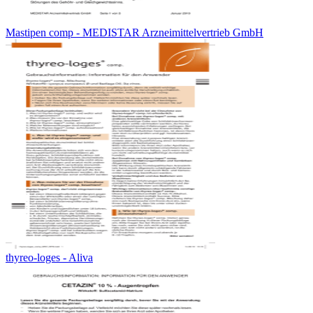
Mastipen comp - MEDISTAR Arzneimittelvertrieb GmbH
thyreo-loges - Aliva