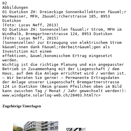
02
Abbildungen
01 Dietikon ZH: Dreieckige Sonnenkollektoren f&uuml;r
Warmwasser, MFH, Z&uuml;rcherstrasse 185, 8953
Dietikon
(Foto: Lucas Neff, 2013)
02 Dietikon ZH: Sonnenzellen f&uuml;r Strom, MFH im
Windhalb, Bremgartnerstrasse 124, 8953 Dietikon
(Foto: Lucas Neff, 2015)
(Sonnenzellen) zur Erzeugung von elektrischem Strom
k&ouml;nnen dank F&ouml;rderbeitr&auml;gen als
Investition mit einem
effektiven, &ouml;konomischem Ertrag eingesetzt
werden.
Wichtig ist die richtige Planung und ein angepasster
Betrieb in Zusammenhang mit der Liegenschaft / dem
Haus, auf dem die Anlage errichtet wird / worden ist.
– Wir beraten Sie gerne! – Permanente Ertragsdaten
der Anlage unserer Liegenschaft Bremgartnerstrasse
124 in Dietikon (Beim grauen Pfeilchen oben im Bild
kann zwischen Tag / Monat / Jahr gewechselt werden!):
Zugehörige Unterlagen