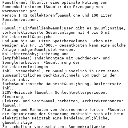
Faustformel f&uuml;r eine optimale Nutzung von
Sonnenkollektoren f&uuml;r die Erzeugung von
Warmwasser: pro
Person 1 m2 Kollektorenfl&auml;che und 100 Liter
Speichervolumen.
01
F&uuml;r Einfamilienh&auml;user gibt es g&uuml;nstige,
vorkonfektionierte Gesamtanlagen mit 4 bis 6 m2
Kollektorenfl&auml;che
und 400 bis 600 Liter Speichervolumen. Schon mit
weniger als Fr. 15‘000.- Gesamtkosten kann eine solche
Anlage nachger&uuml;stet werden.
Kollektoren&shy;lieferung und
(empfohlene!) Indachmontage mit Dachdecker- und
Spenglerarbeiten, F&uuml;hrung der
Kollektorenleitungen
inkl. Steuerkabel, zB &auml;usserlich in Form eines
zus&auml;tzlichen Dachk&auml;nnels vom Dach in den
Keller inkl.
fachm&auml;nnische Hauseinf&uuml;hrung, Boilerersatz
inkl.
220V-Heizstab f&uuml;r Schlechtwetterperioden,
Steuerung,
Elektro- und Sanit&auml;rarbeiten, Architektenhonorar
f&uuml;r
Planung und Einholen von Unternehmerofferten. F&uuml;r
die Optimierung der Steuerung empfiehlt sich oft beim
elektrischen Heizstab eine handels&uuml;bliche,
g&uuml;nstige
Zeitschaltuhr vorzuschalten. Sonnenkraftwerke