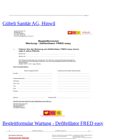
Gübeli Sanitär AG, Hinwil
Begleitformular Wartung - Defibrillator FRED easy