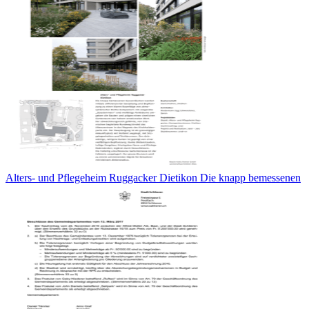
Alters- und Pflegeheim Ruggacker Dietikon Die knapp bemessenen