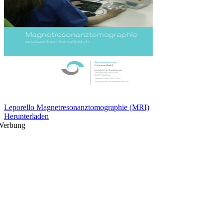
Leporello Magnetresonanztomographie (MRI)
Herunterladen
Werbung