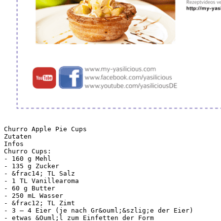
Churro Apple Pie Cups
Zutaten
Infos
Churro Cups:
- 160 g Mehl
- 135 g Zucker
- &frac14; TL Salz
- 1 TL Vanillearoma
- 60 g Butter
- 250 mL Wasser
- &frac12; TL Zimt
- 3 – 4 Eier (je nach Gr&ouml;&szlig;e der Eier)
- etwas &Ouml;l zum Einfetten der Form