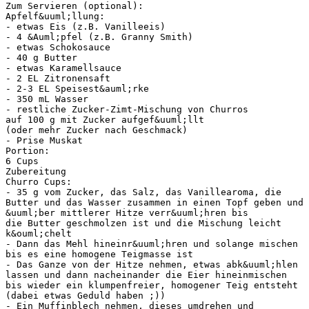
Zum Servieren (optional):
Apfelf&uuml;llung:
- etwas Eis (z.B. Vanilleeis)
- 4 &Auml;pfel (z.B. Granny Smith)
- etwas Schokosauce
- 40 g Butter
- etwas Karamellsauce
- 2 EL Zitronensaft
- 2-3 EL Speisest&auml;rke
- 350 mL Wasser
- restliche Zucker-Zimt-Mischung von Churros
auf 100 g mit Zucker aufgef&uuml;llt
(oder mehr Zucker nach Geschmack)
- Prise Muskat
Portion:
6 Cups
Zubereitung
Churro Cups:
- 35 g vom Zucker, das Salz, das Vanillearoma, die
Butter und das Wasser zusammen in einen Topf geben und
&uuml;ber mittlerer Hitze verr&uuml;hren bis
die Butter geschmolzen ist und die Mischung leicht
k&ouml;chelt
- Dann das Mehl hineinr&uuml;hren und solange mischen
bis es eine homogene Teigmasse ist
- Das Ganze von der Hitze nehmen, etwas abk&uuml;hlen
lassen und dann nacheinander die Eier hineinmischen
bis wieder ein klumpenfreier, homogener Teig entsteht
(dabei etwas Geduld haben ;))
- Ein Muffinblech nehmen, dieses umdrehen und