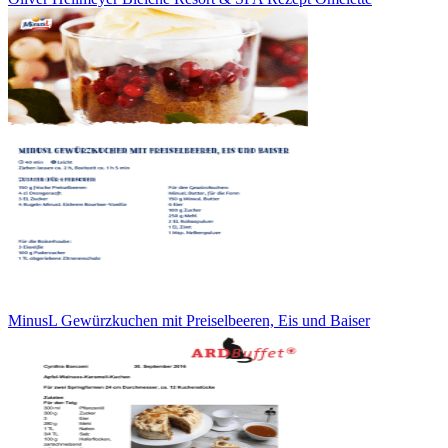
MinusL Gewürzkuchen mit Preiselbeeren, Eis und Baiser