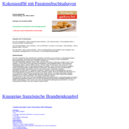
Kokossoufflé mit Passionsfruchtsabayon
Knusprige französische Brandteigkrapferl