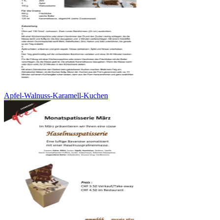
Apfel-Walnuss-Karamell-Kuchen