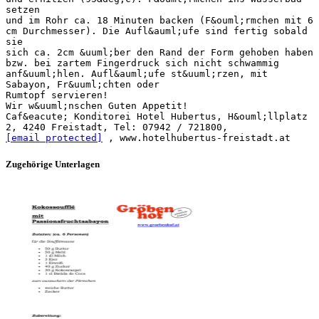
setzen
und im Rohr ca. 18 Minuten backen (F&ouml;rmchen mit 6
cm Durchmesser). Die Aufl&auml;ufe sind fertig sobald
sie
sich ca. 2cm &uuml;ber den Rand der Form gehoben haben
bzw. bei zartem Fingerdruck sich nicht schwammig
anf&uuml;hlen. Aufl&auml;ufe st&uuml;rzen, mit
Sabayon, Fr&uuml;chten oder
Rumtopf servieren!
Wir w&uuml;nschen Guten Appetit!
Caf&eacute; Konditorei Hotel Hubertus, H&ouml;llplatz
2, 4240 Freistadt, Tel: 07942 / 721800,
[email protected]
Zugehörige Unterlagen