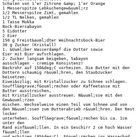
Schalen von 1‘er Zitrone &amp; 1‘er Orange
1 Messerspitze Lebkuchengew&uuml;rz
1/2 Messerspitze Zimt, gemahlen
1/2 TL Nelken, gemahlen
1 Tasse Mokka
Bock-Biersabayon
5 Eidotter
2 Eier
150 g Freist&auml;dter Weihnachtsbock-Bier
30 g Zucker (Kristall)
1. &Uuml;ber Wasserdampf die Dotter sowie
Eier mit Bier aufschlagen.
2. Zucker langsam beigeben, Sabayon
ausschlagen - cremige Konsistenz!
Backrohr auf 150&deg;C vorheizen. Die Butter mit den
Dottern schaumig r&uuml;hren, den Staubzucker
beisetzen.
Eiwei&szlig; mit Kristallzucker zu Schnee schlagen.
Souffl&egrave;f&ouml;rmchen oder Kaffeetasse mit
Butter ausstreichen,
mit Kristallzucker ausstreuen. N&uuml;sse mit den
Gew&uuml;rzen
mischen. Wechselweise einen Teil vom Schnee und von
den N&uuml;ssen zum Butterabrieb r&uuml;hren. Den Rest
locker
unterheben. Souffl&egrave;f&ouml;rmchen bis ca. 1cm
unter den
Rand einf&uuml;llen. In ein Geschirr 2 cm hoch Wasser
f&uuml;llen
und erhitzen (95&deg;C). F&ouml;rmchen ins Wasserbad