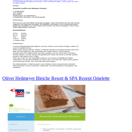
Oliver Heilmeyer Bleiche Resort & SPA Rezept Omelette