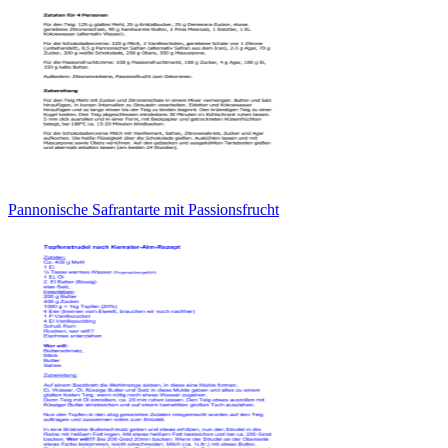
Pannonische Safrantarte mit Passionsfrucht