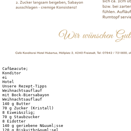
Caf&eacute;
Konditor
ei
Hotel
Unsere Rezept-Tipps
Weihnachtsauflauf
mit Bock-Biersabayon
Weihnachtsauflauf
140 g Butter
70 g Zucker (Kristall)
8 Eiwei&szlig;
70 g Staubzucker
8 Eidotter
140 g geriebene N&uuml;sse
120 g Biskuitbr&ouml;sel