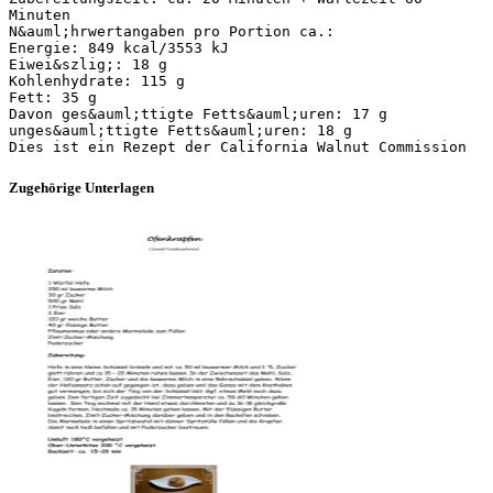
Minuten
N&auml;hrwertangaben pro Portion ca.:
Energie: 849 kcal/3553 kJ
Eiwei&szlig;: 18 g
Kohlenhydrate: 115 g
Fett: 35 g
Davon ges&auml;ttigte Fetts&auml;uren: 17 g
unges&auml;ttigte Fetts&auml;uren: 18 g
Zugehörige Unterlagen