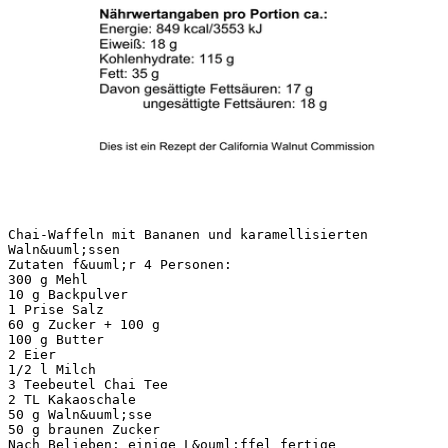
Chai-Waffeln mit Bananen und karamellisierten
Waln&uuml;ssen
Zutaten f&uuml;r 4 Personen:
300 g Mehl
10 g Backpulver
1 Prise Salz
60 g Zucker + 100 g
100 g Butter
2 Eier
1/2 l Milch
3 Teebeutel Chai Tee
2 TL Kakaoschale
50 g Waln&uuml;sse
50 g braunen Zucker
Nach Belieben: einige L&ouml;ffel fertige