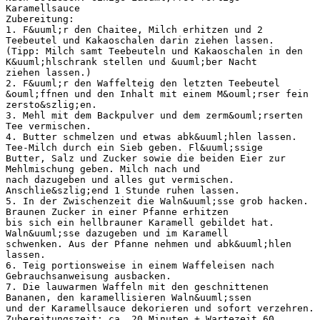
Karamellsauce
Zubereitung:
1. F&uuml;r den Chaitee, Milch erhitzen und 2
Teebeutel und Kakaoschalen darin ziehen lassen.
(Tipp: Milch samt Teebeuteln und Kakaoschalen in den
K&uuml;hlschrank stellen und &uuml;ber Nacht
ziehen lassen.)
2. F&uuml;r den Waffelteig den letzten Teebeutel
&ouml;ffnen und den Inhalt mit einem M&ouml;rser fein
zersto&szlig;en.
3. Mehl mit dem Backpulver und dem zerm&ouml;rserten
Tee vermischen.
4. Butter schmelzen und etwas abk&uuml;hlen lassen.
Tee-Milch durch ein Sieb geben. Fl&uuml;ssige
Butter, Salz und Zucker sowie die beiden Eier zur
Mehlmischung geben. Milch nach und
nach dazugeben und alles gut vermischen.
Anschlie&szlig;end 1 Stunde ruhen lassen.
5. In der Zwischenzeit die Waln&uuml;sse grob hacken.
Braunen Zucker in einer Pfanne erhitzen
bis sich ein hellbrauner Karamell gebildet hat.
Waln&uuml;sse dazugeben und im Karamell
schwenken. Aus der Pfanne nehmen und abk&uuml;hlen
lassen.
6. Teig portionsweise in einem Waffeleisen nach
Gebrauchsanweisung ausbacken.
7. Die lauwarmen Waffeln mit den geschnittenen
Bananen, den karamellisieren Waln&uuml;ssen
und der Karamellsauce dekorieren und sofort verzehren.
Zubereitungszeit: ca. 20 Minuten + Wartezeit 60