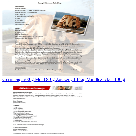
Germteig: 500 g Mehl 80 g Zucker , 1 Pkg. Vanillezucker 100 g