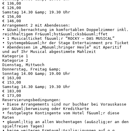
€ 136,00
€ 126,00
Samstag 14.30 &amp; 19.30 Uhr
€ 156,00
€ 146,00
Arrangement 2 mit Abendessen:
• &Uuml;bernachtung im komfortablen Doppelzimmer inkl.
reichhaltigem Fr&uuml;hst&uuml;cksb&uuml;ffet
• 1 Musicalticket f&uuml;r “ROCKY – DAS MUSICAL”
• Systemgeb&uuml;hr der Stage Entertainment pro Ticket
• Abendessen im „M&ouml;hringer Hexle“ mit Aperitif
und auf Ihr Musical abgestimmte Mahlzeit
Kategorie 1
Kategorie 2
Dienstag, Mittwoch
Donnerstag, Freitag &amp;
Sonntag 14.00 &amp; 19.00 Uhr
€ 163,00
€ 153,00
Samstag 14.30 &amp; 19.30 Uhr
€ 183,00
€ 173,00
Reservierungsbedingungen:
• Diese Arrangements sind nur buchbar bei Vorauskasse
per &Uuml;berweisung oder Kreditkarte
• festgelegte Kontingente vom Hotel f&uuml;r diese
Raten
• g&uuml;ltig an allen Wochentagen (au&szlig;er an den
spielfreien Tagen)
• keine weiteren Erm&auml;&szlig;igungen auf o.g.