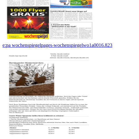
e:pa wochenspiegelpages-wochenspiegelwo1a0016.823