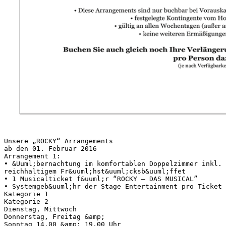
Unsere „ROCKY“ Arrangements
ab den 01. Februar 2016
Arrangement 1:
• &Uuml;bernachtung im komfortablen Doppelzimmer inkl.
reichhaltigem Fr&uuml;hst&uuml;cksb&uuml;ffet
• 1 Musicalticket f&uuml;r “ROCKY – DAS MUSICAL”
• Systemgeb&uuml;hr der Stage Entertainment pro Ticket
Kategorie 1
Kategorie 2
Dienstag, Mittwoch
Donnerstag, Freitag &amp;
Sonntag 14.00 &amp; 19.00 Uhr