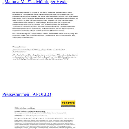
„Mamma Mia!“. - Möhringer Hexle
Pressestimmen - APOLLO