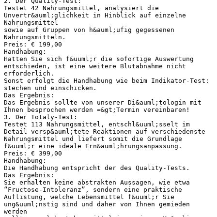
2. Der Quality-Test:
Testet 42 Nahrungsmittel, analysiert die
Unvertr&auml;glichkeit in Hinblick auf einzelne
Nahrungsmittel
sowie auf Gruppen von h&auml;ufig gegessenen
Nahrungsmitteln.
Preis: € 199,00
Handhabung:
Hatten Sie sich f&uuml;r die sofortige Auswertung
entschieden, ist eine weitere Blutabnahme nicht
erforderlich.
Sonst erfolgt die Handhabung wie beim Indikator-Test:
stechen und einschicken.
Das Ergebnis:
Das Ergebnis sollte von unserer Di&auml;tologin mit
Ihnen besprochen werden =&gt;Termin vereinbaren!
3. Der Totaly-Test:
Testet 113 Nahrungsmittel, entschl&uuml;sselt im
Detail versp&auml;tete Reaktionen auf verschiedenste
Nahrungsmittel und liefert somit die Grundlage
f&uuml;r eine ideale Ern&auml;hrungsanpassung.
Preis: € 399,00
Handhabung:
Die Handhabung entspricht der des Quality-Tests.
Das Ergebnis:
Sie erhalten keine abstrakten Aussagen, wie etwa
“Fructose-Intoleranz”, sondern eine praktische
Auflistung, welche Lebensmittel f&uuml;r Sie
ung&uuml;nstig sind und daher von Ihnen gemieden
werden