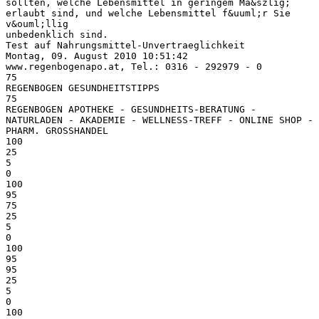
sollten, welche Lebensmittel in geringem Ma&szlig;
erlaubt sind, und welche Lebensmittel f&uuml;r Sie
v&ouml;llig
unbedenklich sind.
Test auf Nahrungsmittel-Unvertraeglichkeit
Montag, 09. August 2010 10:51:42
www.regenbogenapo.at, Tel.: 0316 - 292979 - 0
75
REGENBOGEN GESUNDHEITSTIPPS
75
REGENBOGEN APOTHEKE - GESUNDHEITS-BERATUNG -
NATURLADEN - AKADEMIE - WELLNESS-TREFF - ONLINE SHOP -
PHARM. GROSSHANDEL
100
25
5
0
100
95
75
25
5
0
100
95
95
25
5
0
100