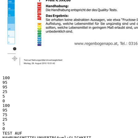
100
95
95
25
5
0
100
95
75
25
5
0
TEST AUF
NAHRUNGSMITTELUNVERTR&Auml;GLICHKEIT