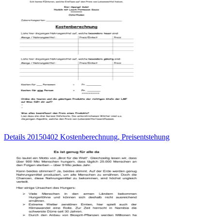
Details 20150402 Kostenberechnung, Preisentstehung