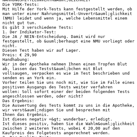
Die YORK-Tests:
Mit Hilfe der York-Tests kann festgestellt werden, ob
man unter einer Nahrungsmittel-Unvertr&auml;glichkeit
(NMU) leidet und wenn ja, welche Lebensmittel einem
nicht gut tun.
Es gibt 3 verschiedene Tests:
1. Der Indikator-Test:
Die JA / NEIN-Entscheidung. Damit wird nur
festgestellt, ob &uuml;berhaupt eine NMU vorliegt oder
nicht.
Diesen Test haben wir auf Lager.
Preis: € 29,90
Handhabung:
Wir in der Apotheke nehmen Ihnen einen Tropfen Blut
ab, lassen das Testst&auml;bchen mit Blut
vollsaugen, verpacken es wie im Test beschrieben und
senden es an York ein.
Vorher teilen Sie uns noch mit, wie Sie im Falle eines
positiven Ausgangs des Tests weiter verfahren
wollen: Soll sofort einer der beiden folgenden Tests
angeschlossen werden, oder nicht?
Das Ergebnis:
Die Auswertung des Tests kommt zu uns in die Apotheke,
wir verst&auml;ndigen Sie und besprechen mit
Ihnen das Ergebnis.
Ist dieses negativ =&gt; wunderbar, erledigt.
Ist dieses positiv, haben Sie die Wahlm&ouml;glichkeit
zwischen 2 weiteren Tests, wobei € 20,00 auf den
Kaufpreis des Folgetests angerechnet werden.