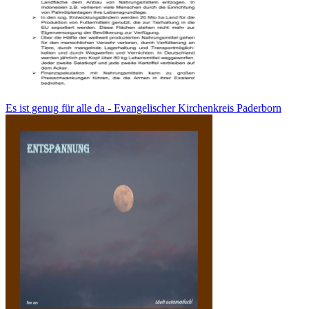
Es ist genug für alle da - Evangelischer Kirchenkreis Paderborn