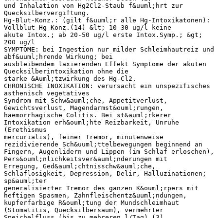
und Inhalation von Hg2Cl2-Staub f&uuml;hrt zur
Quecksilbervergiftung.
Hg-Blut-Konz.: (gilt f&uuml;r alle Hg-Intoxikatonen):
Vollblut-Hg-Konz.(14) &lt; 10-30 ug/l keine
akute Intox.; ab 20-50 ug/l erste Intox.Symp.; &gt;
200 ug/l
SYMPTOME: bei Ingestion nur milder Schleimhautreiz und
abf&uuml;hrende Wirkung; bei
ausbleibendem laxierenden Effekt Symptome der akuten
Quecksilberintoxikation ohne die
starke &Auml;tzwirkung des Hg-Cl2.
CHRONISCHE INOXIKATION: verursacht ein unspezifisches
asthenisch vegetatives
Syndrom mit Schw&auml;che, Appetitverlust,
Gewichtsverlust, Magendarmst&ouml;rungen,
haemorrhagische Colitis. Bei st&auml;rkerer
Intoxikation erh&ouml;hte Reizbarkeit, Unruhe
(Erethismus
mercurialis), feiner Tremor, minutenweise
rezidivierende Sch&uuml;ttelbewegungen beginnend an
Fingern, Augenlidern und Lippen (im Schlaf erloschen),
Pers&ouml;nlichkeitsver&auml;nderungen mit
Erregung, Ged&auml;chtnisschw&auml;che,
Schlaflosigkeit, Depression, Delir, Halluzinationen;
sp&auml;ter
generalisierter Tremor des ganzen K&ouml;rpers mit
heftigen Spasmen, Zahnfleischentz&uuml;ndungen,
kupferfarbige R&ouml;tung der Mundschleimhaut
(Stomatitis, Quecksilbersaum), vermehrter
Speichelfluss (bis zu mehreren l/Tag) (3),