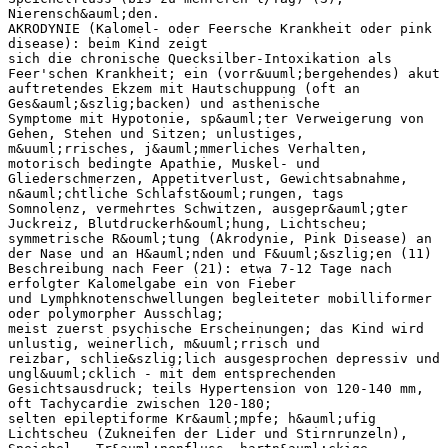
Nierensch&auml;den.
AKRODYNIE (Kalomel- oder Feersche Krankheit oder pink
disease): beim Kind zeigt
sich die chronische Quecksilber-Intoxikation als
Feer'schen Krankheit; ein (vorr&uuml;bergehendes) akut
auftretendes Ekzem mit Hautschuppung (oft an
Ges&auml;&szlig;backen) und asthenische
Symptome mit Hypotonie, sp&auml;ter Verweigerung von
Gehen, Stehen und Sitzen; unlustiges,
m&uuml;rrisches, j&auml;mmerliches Verhalten,
motorisch bedingte Apathie, Muskel- und
Gliederschmerzen, Appetitverlust, Gewichtsabnahme,
n&auml;chtliche Schlafst&ouml;rungen, tags
Somnolenz, vermehrtes Schwitzen, ausgepr&auml;gter
Juckreiz, Blutdruckerh&ouml;hung, Lichtscheu;
symmetrische R&ouml;tung (Akrodynie, Pink Disease) an
der Nase und an H&auml;nden und F&uuml;&szlig;en (11)
Beschreibung nach Feer (21): etwa 7-12 Tage nach
erfolgter Kalomelgabe ein von Fieber
und Lymphknotenschwellungen begleiteter mobilliformer
oder polymorpher Ausschlag;
meist zuerst psychische Erscheinungen; das Kind wird
unlustig, weinerlich, m&uuml;rrisch und
reizbar, schlie&szlig;lich ausgesprochen depressiv und
ungl&uuml;cklich - mit dem entsprechenden
Gesichtsausdruck; teils Hypertension von 120-140 mm,
oft Tachycardie zwischen 120-180;
selten epileptiforme Kr&auml;mpfe; h&auml;ufig
Lichtscheu (Zukneifen der Lider und Stirnrunzeln),