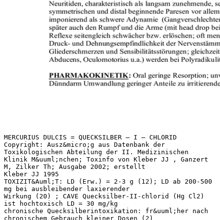
MERCURIUS DULCIS = QUECKSILBER – I – CHLORID
Copyright: Ausz&micro;g aus Datenbank der
Toxikologischen Abteilung der II. Medizinischen
Klinik M&uuml;nchen; Toxinfo von Kleber JJ , Ganzert
M, Zilker Th; Ausgabe 2002; erstellt
Kleber JJ 1995
TOXIZIT&Auml;T: LD (Erw.) = 2-3 g (12); LD ab 200-500
mg bei ausbleibender laxierender
Wirkung (20) ; CAVE Quecksilber-II-chlorid (Hg Cl2)
ist hochtoxisch LD = 30 mg/kg
chronische Quecksilberintoxikation: fr&uuml;her nach
chronischem Gebrauch kleiner Dosen (2)