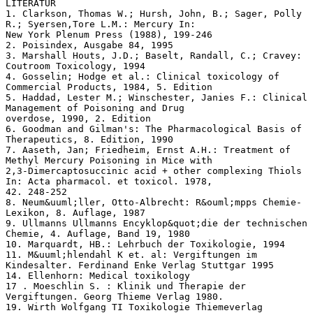
LITERATUR
1. Clarkson, Thomas W.; Hursh, John, B.; Sager, Polly
R.; Syersen,Tore L.M.: Mercury In:
New York Plenum Press (1988), 199-246
2. Poisindex, Ausgabe 84, 1995
3. Marshall Houts, J.D.; Baselt, Randall, C.; Cravey:
Coutroom Toxicology, 1994
4. Gosselin; Hodge et al.: Clinical toxicology of
Commercial Products, 1984, 5. Edition
5. Haddad, Lester M.; Winschester, Janies F.: Clinical
Management of Poisoning and Drug
overdose, 1990, 2. Edition
6. Goodman and Gilman's: The Pharmacological Basis of
Therapeutics, 8. Edition, 1990
7. Aaseth, Jan; Friedheim, Ernst A.H.: Treatment of
Methyl Mercury Poisoning in Mice with
2,3-Dimercaptosuccinic acid + other complexing Thiols
In: Acta pharmacol. et toxicol. 1978,
42. 248-252
8. Neum&uuml;ller, Otto-Albrecht: R&ouml;mpps Chemie-
Lexikon, 8. Auflage, 1987
9. Ullmanns Ullmanns Encyklop&quot;die der technischen
Chemie, 4. Auflage, Band 19, 1980
10. Marquardt, HB.: Lehrbuch der Toxikologie, 1994
11. M&uuml;hlendahl K et. al: Vergiftungen im
Kindesalter. Ferdinand Enke Verlag Stuttgar 1995
14. Ellenhorn: Medical toxikology
17 . Moeschlin S. : Klinik und Therapie der
Vergiftungen. Georg Thieme Verlag 1980.
19. Wirth Wolfgang TI Toxikologie Thiemeverlag