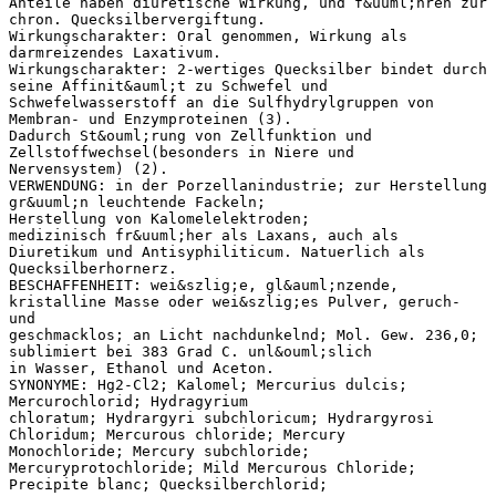
Anteile haben diuretische Wirkung, und f&uuml;hren zur
chron. Quecksilbervergiftung.
Wirkungscharakter: Oral genommen, Wirkung als
darmreizendes Laxativum.
Wirkungscharakter: 2-wertiges Quecksilber bindet durch
seine Affinit&auml;t zu Schwefel und
Schwefelwasserstoff an die Sulfhydrylgruppen von
Membran- und Enzymproteinen (3).
Dadurch St&ouml;rung von Zellfunktion und
Zellstoffwechsel(besonders in Niere und
Nervensystem) (2).
VERWENDUNG: in der Porzellanindustrie; zur Herstellung
gr&uuml;n leuchtende Fackeln;
Herstellung von Kalomelelektroden;
medizinisch fr&uuml;her als Laxans, auch als
Diuretikum und Antisyphiliticum. Natuerlich als
Quecksilberhornerz.
BESCHAFFENHEIT: wei&szlig;e, gl&auml;nzende,
kristalline Masse oder wei&szlig;es Pulver, geruch-
und
geschmacklos; an Licht nachdunkelnd; Mol. Gew. 236,0;
sublimiert bei 383 Grad C. unl&ouml;slich
in Wasser, Ethanol und Aceton.
SYNONYME: Hg2-Cl2; Kalomel; Mercurius dulcis;
Mercurochlorid; Hydragyrium
chloratum; Hydrargyri subchloricum; Hydrargyrosi
Chloridum; Mercurous chloride; Mercury
Monochloride; Mercury subchloride;
Mercuryprotochloride; Mild Mercurous Chloride;
Precipite blanc; Quecksilberchlorid;