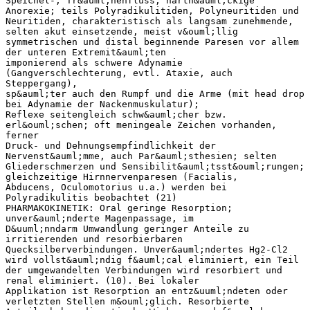
Speichel-, Tr&auml;nenfluss, hartn&auml;ckige
Anorexie; teils Polyradikulitiden, Polyneuritiden und
Neuritiden, charakteristisch als langsam zunehmende,
selten akut einsetzende, meist v&ouml;llig
symmetrischen und distal beginnende Paresen vor allem
der unteren Extremit&auml;ten
imponierend als schwere Adynamie
(Gangverschlechterung, evtl. Ataxie, auch
Steppergang),
sp&auml;ter auch den Rumpf und die Arme (mit head drop
bei Adynamie der Nackenmuskulatur);
Reflexe seitengleich schw&auml;cher bzw.
erl&ouml;schen; oft meningeale Zeichen vorhanden,
ferner
Druck- und Dehnungsempfindlichkeit der
Nervenst&auml;mme, auch Par&auml;sthesien; selten
Gliederschmerzen und Sensibilit&auml;tsst&ouml;rungen;
gleichzeitige Hirnnervenparesen (Facialis,
Abducens, Oculomotorius u.a.) werden bei
Polyradikulitis beobachtet (21)
PHARMAKOKINETIK: Oral geringe Resorption;
unver&auml;nderte Magenpassage, im
D&uuml;nndarm Umwandlung geringer Anteile zu
irritierenden und resorbierbaren
Quecksilberverbindungen. Unver&auml;ndertes Hg2-Cl2
wird vollst&auml;ndig f&auml;cal eliminiert, ein Teil
der umgewandelten Verbindungen wird resorbiert und
renal eliminiert. (10). Bei lokaler
Applikation ist Resorption an entz&uuml;ndeten oder
verletzten Stellen m&ouml;glich. Resorbierte