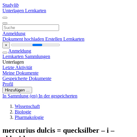
Study
lib
Unterlagen
Lernkarten
Anmeldung
Dokument hochladen
Erstellen Lernkarten
×
Anmeldung
Lernkarten
Sammlungen
Unterlagen
Letzte Aktivität
Meine Dokumente
Gespeicherte Dokumente
Profil
Hinzufügen ...
In Sammlung (en)
In der gespeicherten
Wissenschaft
Biologie
Pharmakologie
mercurius dulcis = quecksilber – i –