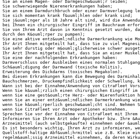
Sie an einem Magen- oder Darmgeschw&uuml;r leiden;
Sie schwerwiegende Nierenerkrankungen haben;
Sie an einem Darmdurchbruch oder einer Darmverlegung le
Sie sich momentan krank f&uuml;hlen oder krank sind;
Sie j&uuml;nger als 18 Jahre alt sind, wird die Anwendu
bei Ihnen ein chirurgischer Eingriff im Bauchraum erfor
Sie von Ihrem Arzt davon in Kenntnis gesetzt wurden, da
durch den K&ouml;rper zu pumpen);
Sie eine aktive entz&uuml;ndliche Darmerkrankung wie Mo
Ihr Arzt Ihnen mitgeteilt hat, dass Sie zu viel Magnesi
Sie sehr durstig oder m&ouml;glicherweise schwer ausget
Ihr Arzt Ihnen mitgeteilt hat, dass Sie an einer Muskel
Sie eine der nachfolgenden Erkrankungen haben:
Darmverschluss oder Ausbleiben eines normalen Stuhlgang
Sch&auml;digung der Darmwand (toxische Kolitis),
Erweiterung des Dickdarms (toxisches Megakolon).
Bei diesen Erkrankungen kann die Bewegung des Darminhal
Bauchschmerzen, Druckempfindlichkeit oder Schwellung, k
Wann ist bei der Einnahme/Anwendung von CitraFleet Vors
Wenn Sie k&uuml;rzlich einen chirurgischen Eingriff im 
wenn Sie eine gest&ouml;rte Herz- oder Nierenfunktion h
wenn Sie an einer entz&uuml;ndlichen Darmerkrankung wi
wenn Sie k&ouml;rperlich geschw&auml;cht sind. Nehmen S
wenn Sie CitraFleet vor Darmoperationen einnehmen.
Sprechen Sie vor der Einnahme von CitraFleet mit Ihrem 
Informieren Sie Ihren Arzt oder Apotheker bzw. Ihre &Au
Arzneimittel (auch selbstgekaufte) einnehmen oder &auml
Es ist besonders wichtig, Ihren Arzt zu informieren, we
Quellstoff-haltige Abf&uuml;hrmittel wie z.B. Kleie ein
regelm&auml;ssig Arzneimittel einnehmen, da deren Wirku