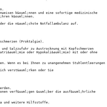
n.
nweisen k&ouml;nnen und eine sofortige medizinische
;hren k&ouml;nnen.
der die n&auml;chste Notfallambulanz auf.
schmerzen (Proktalgie).
 und Salzzufuhr zu Austrocknung mit Kopfschmerzen
atri&auml;mie oder Hypokali&auml;mie) mit oder ohne
en. Wenn es bei Ihnen zu unangenehmen Stuhlentleerungen
ich verst&auml;rken oder Sie
erden.
onen verf&uuml;gen &uuml;ber die ausf&uuml;hrliche
a und weitere Hilfsstoffe.