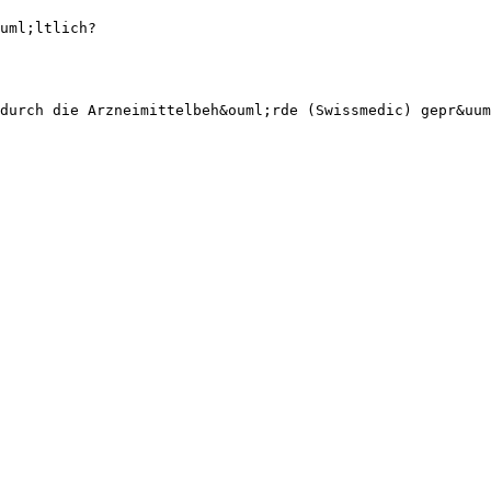
uml;ltlich?
durch die Arzneimittelbeh&ouml;rde (Swissmedic) gepr&uum