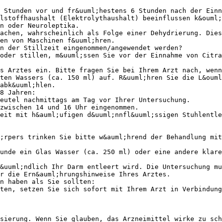
2 Stunden vor und fr&uuml;hestens 6 Stunden nach der Einn
lstoffhaushalt (Elektrolythaushalt) beeinflussen k&ouml;
in oder Neuroleptika.
achen, wahrscheinlich als Folge einer Dehydrierung. Dies
en von Maschinen f&uuml;hren.
n der Stillzeit eingenommen/angewendet werden?
oder stillen, m&uuml;ssen Sie vor der Einnahme von Citra
s Arztes ein. Bitte fragen Sie bei Ihrem Arzt nach, wenn
ten Wassers (ca. 150 ml) auf. R&uuml;hren Sie die L&ouml
abk&uuml;hlen.
8 Jahren:
eutel nachmittags am Tag vor Ihrer Untersuchung.
zwischen 14 und 16 Uhr eingenommen.
eit mit h&auml;ufigen d&uuml;nnfl&uuml;ssigen Stuhlentl
;rpers trinken Sie bitte w&auml;hrend der Behandlung mi
unde ein Glas Wasser (ca. 250 ml) oder eine andere klare
&uuml;ndlich Ihr Darm entleert wird. Die Untersuchung mu
er die Ern&auml;hrungshinweise Ihres Arztes.
n haben als Sie sollten:
lten, setzen Sie sich sofort mit Ihrem Arzt in Verbindung
sierung. Wenn Sie glauben, das Arzneimittel wirke zu sch