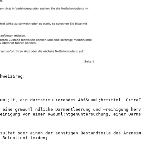
hweiz&reg;
uml;lt, ein darmstimulierendes Abf&uuml;hrmittel. CitraF
 eine gr&uuml;ndliche Darmentleerung und –reinigung herv
einigung vor einer R&ouml;ntgenuntersuchung, einer Darms
sulfat oder einen der sonstigen Bestandteile des Arzneim
 Retention) leiden;