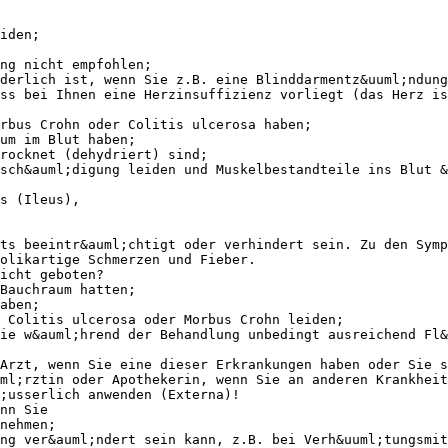
iden;
ng nicht empfohlen;
derlich ist, wenn Sie z.B. eine Blinddarmentz&uuml;ndung
ss bei Ihnen eine Herzinsuffizienz vorliegt (das Herz is
rbus Crohn oder Colitis ulcerosa haben;
um im Blut haben;
rocknet (dehydriert) sind;
sch&auml;digung leiden und Muskelbestandteile ins Blut &
s (Ileus),
ts beeintr&auml;chtigt oder verhindert sein. Zu den Symp
olikartige Schmerzen und Fieber.
icht geboten?
Bauchraum hatten;
aben;
e Colitis ulcerosa oder Morbus Crohn leiden;
ie w&auml;hrend der Behandlung unbedingt ausreichend Fl&
Arzt, wenn Sie eine dieser Erkrankungen haben oder Sie s
ml;rztin oder Apothekerin, wenn Sie an anderen Krankheit
;usserlich anwenden (Externa)!
nn Sie
nehmen;
ng ver&auml;ndert sein kann, z.B. bei Verh&uuml;tungsmit