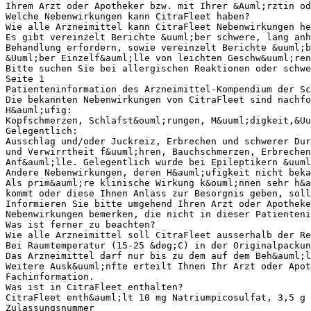
Ihrem Arzt oder Apotheker bzw. mit Ihrer &Auml;rztin od
Welche Nebenwirkungen kann CitraFleet haben?
Wie alle Arzneimittel kann CitraFleet Nebenwirkungen he
Es gibt vereinzelt Berichte &uuml;ber schwere, lang anh
Behandlung erfordern, sowie vereinzelt Berichte &uuml;b
&Uuml;ber Einzelf&auml;lle von leichten Geschw&uuml;ren
Bitte suchen Sie bei allergischen Reaktionen oder schwe
Seite 1
Patienteninformation des Arzneimittel-Kompendium der Sc
Die bekannten Nebenwirkungen von CitraFleet sind nachfo
H&auml;ufig:
Kopfschmerzen, Schlafst&ouml;rungen, M&uuml;digkeit,&Uu
Gelegentlich:
Ausschlag und/oder Juckreiz, Erbrechen und schwerer Dur
und Verwirrtheit f&uuml;hren, Bauchschmerzen, Erbrechen
Anf&auml;lle. Gelegentlich wurde bei Epileptikern &uuml
Andere Nebenwirkungen, deren H&auml;ufigkeit nicht beka
Als prim&auml;re klinische Wirkung k&ouml;nnen sehr h&a
kommt oder diese Ihnen Anlass zur Besorgnis geben, soll
Informieren Sie bitte umgehend Ihren Arzt oder Apotheke
Nebenwirkungen bemerken, die nicht in dieser Patienteni
Was ist ferner zu beachten?
Wie alle Arzneimittel soll CitraFleet ausserhalb der Re
Bei Raumtemperatur (15-25 &deg;C) in der Originalpackun
Das Arzneimittel darf nur bis zu dem auf dem Beh&auml;l
Weitere Ausk&uuml;nfte erteilt Ihnen Ihr Arzt oder Apot
Fachinformation.
Was ist in CitraFleet enthalten?
CitraFleet enth&auml;lt 10 mg Natriumpicosulfat, 3,5 g 
Zulassungsnummer