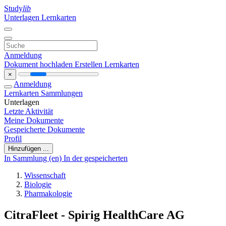
Study
lib
Unterlagen
Lernkarten
Anmeldung
Dokument hochladen
Erstellen Lernkarten
×
Anmeldung
Lernkarten
Sammlungen
Unterlagen
Letzte Aktivität
Meine Dokumente
Gespeicherte Dokumente
Profil
Hinzufügen ...
In Sammlung (en)
In der gespeicherten
Wissenschaft
Biologie
Pharmakologie
CitraFleet - Spirig HealthCare AG