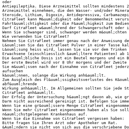
oder
Antiepileptika. Diese Arzneimittel sollten mindestens 
Arzneimittel einnehmen, die den Wasser- und/oder Minera
Steroide, Lithium, Digoxin, Antidepressiva, Carbamazep
CitraFleet kann M&uuml;digkeit oder Benommenheit verurs
Fahrt&uuml;chtigkeit oder die F&auml;higkeit zum Bedien
Darf CitraFleet w&auml;hrend der Schwangerschaft oder i
Wenn Sie schwanger sind, schwanger werden m&ouml;chten 
Wie verwenden Sie CitraFleet?
Nehmen Sie CitraFleet immer genau nach der Anweisung de
L&ouml;sen Sie das CitraFleet Pulver in einer Tasse kal
L&ouml;sung heiss wird, lassen Sie sie vor dem Trinken 
Erwachsene (einschliesslich &auml;ltere Patienten) ab 1
Die &uuml;bliche Dosis ist ein Beutel morgens und ein B
Der erste Beutel wird vor 8 Uhr morgens und der Zweite 
Sie m&uuml;ssen nach der Einnahme von CitraFleet jederz
aufsuchen
k&ouml;nnen, solange die Wirkung anh&auml;lt.
Zum Ausgleich des Fl&uuml;ssigkeitsverlustes des K&ouml
abf&uuml;hrende
Wirkung anh&auml;lt. Im Allgemeinen sollten Sie jede St
CitraFleet anh&auml;lt.
Der Erfolg der Untersuchung h&auml;ngt davon ab, wie gr
Darm nicht ausreichend gereinigt ist. Befolgen Sie imm
Wenn Sie eine gr&ouml;ssere Menge CitraFleet eingenomme
Wenn Sie mehr CitraFleet eingenommen haben als Sie sol
n&auml;chstgelegenen Krankenhaus auf.
Wenn Sie die Einnahme von CitraFleet vergessen haben:
Bitte fragen Sie Ihren Arzt oder Apotheker um Rat.
&Auml;ndern sie nicht von sich aus die verschriebene Do