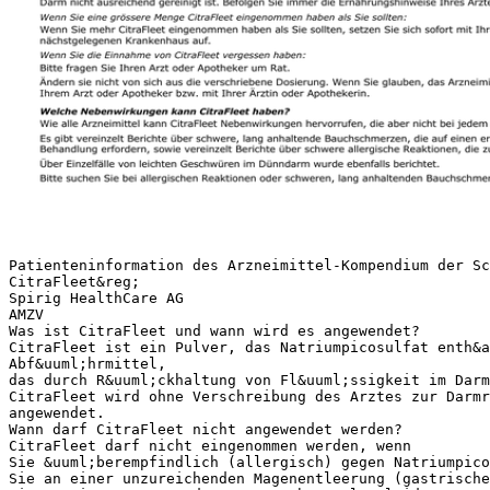
Patienteninformation des Arzneimittel-Kompendium der Sc
CitraFleet&reg;
Spirig HealthCare AG
AMZV
Was ist CitraFleet und wann wird es angewendet?
CitraFleet ist ein Pulver, das Natriumpicosulfat enth&a
Abf&uuml;hrmittel,
das durch R&uuml;ckhaltung von Fl&uuml;ssigkeit im Darm
CitraFleet wird ohne Verschreibung des Arztes zur Darmr
angewendet.
Wann darf CitraFleet nicht angewendet werden?
CitraFleet darf nicht eingenommen werden, wenn
Sie &uuml;berempfindlich (allergisch) gegen Natriumpico
Sie an einer unzureichenden Magenentleerung (gastrische