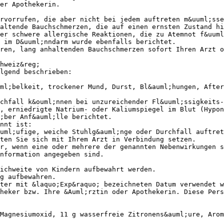
er Apothekerin.
rvorrufen, die aber nicht bei jedem auftreten m&uuml;sse
altende Bauchschmerzen, die auf einen ernsten Zustand hi
er schwere allergische Reaktionen, die zu Atemnot f&uuml
 im D&uuml;nndarm wurde ebenfalls berichtet.
ren, lang anhaltenden Bauchschmerzen sofort Ihren Arzt o
hweiz&reg;
lgend beschrieben:
ml;belkeit, trockener Mund, Durst, Bl&auml;hungen, After
chfall k&ouml;nnen bei unzureichender Fl&uuml;ssigkeits-
, erniedrigte Natrium- oder Kaliumspiegel im Blut (Hypon
;ber Anf&auml;lle berichtet.
nnt ist:
uml;ufige, weiche Stuhlg&auml;nge oder Durchfall auftret
ten Sie sich mit Ihrem Arzt in Verbindung setzen.
r, wenn eine oder mehrere der genannten Nebenwirkungen s
nformation angegeben sind.
ichweite von Kindern aufbewahrt werden.
g aufbewahren.
ter mit &laquo;Exp&raquo; bezeichneten Datum verwendet w
heker bzw. Ihre &Auml;rztin oder Apothekerin. Diese Pers
Magnesiumoxid, 11 g wasserfreie Zitronens&auml;ure, Arom