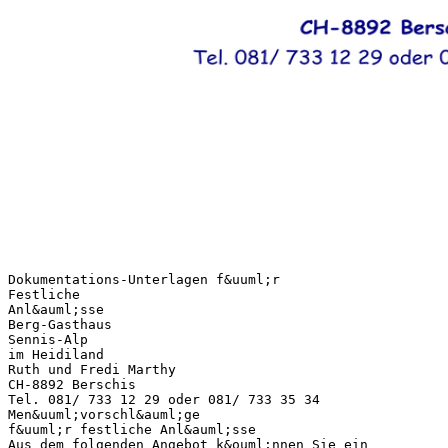
Dokumentations-Unterlagen f&uuml;r
Festliche
Anl&auml;sse
Berg-Gasthaus
Sennis-Alp
im Heidiland
Ruth und Fredi Marthy
CH-8892 Berschis
Tel. 081/ 733 12 29 oder 081/ 733 35 34
Men&uuml;vorschl&auml;ge
f&uuml;r festliche Anl&auml;sse
Aus dem folgenden Angebot k&ouml;nnen Sie ein