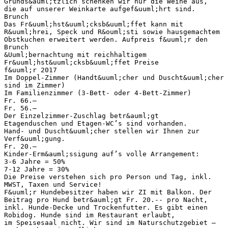
Grunds&auml;tzlich schenken wir nur die Weine aus,
die auf unserer Weinkarte aufgef&uuml;hrt sind.
Brunch
Das Fr&uuml;hst&uuml;cksb&uuml;ffet kann mit
R&uuml;hrei, Speck und R&ouml;sti sowie hausgemachtem
Obstkuchen erweitert werden. Aufpreis f&uuml;r den
Brunch
&Uuml;bernachtung mit reichhaltigem
Fr&uuml;hst&uuml;cksb&uuml;ffet Preise
f&uuml;r 2017
Im Doppel-Zimmer (Handt&uuml;cher und Duscht&uuml;cher
sind im Zimmer)
Im Familienzimmer (3-Bett- oder 4-Bett-Zimmer)
Fr. 66.—
Fr. 56.—
Der Einzelzimmer-Zuschlag betr&auml;gt
Etagenduschen und Etagen-WC’s sind vorhanden.
Hand- und Duscht&uuml;cher stellen wir Ihnen zur
Verf&uuml;gung.
Fr. 20.—
Kinder-Erm&auml;ssigung auf’s volle Arrangement:
3-6 Jahre = 50%
7-12 Jahre = 30%
Die Preise verstehen sich pro Person und Tag, inkl.
MWST, Taxen und Service!
F&uuml;r Hundebesitzer haben wir ZI mit Balkon. Der
Beitrag pro Hund betr&auml;gt Fr. 20.-- pro Nacht,
inkl. Hunde-Decke und Trockenfutter. Es gibt einen
Robidog. Hunde sind im Restaurant erlaubt,
im Speisesaal nicht. Wir sind im Naturschutzgebiet –