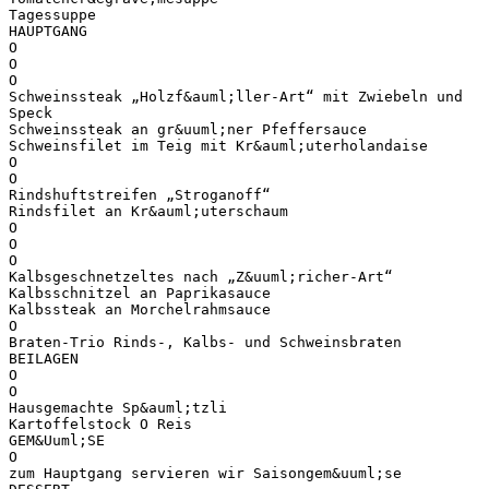
Tagessuppe
HAUPTGANG
O
O
O
Schweinssteak „Holzf&auml;ller-Art“ mit Zwiebeln und
Speck
Schweinssteak an gr&uuml;ner Pfeffersauce
Schweinsfilet im Teig mit Kr&auml;uterholandaise
O
O
Rindshuftstreifen „Stroganoff“
Rindsfilet an Kr&auml;uterschaum
O
O
O
Kalbsgeschnetzeltes nach „Z&uuml;richer-Art“
Kalbsschnitzel an Paprikasauce
Kalbssteak an Morchelrahmsauce
O
Braten-Trio Rinds-, Kalbs- und Schweinsbraten
BEILAGEN
O
O
Hausgemachte Sp&auml;tzli
Kartoffelstock O Reis
GEM&Uuml;SE
O
zum Hauptgang servieren wir Saisongem&uuml;se