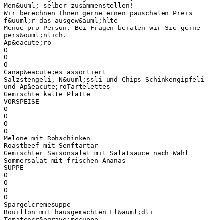
Men&uuml; selber zusammenstellen!
Wir berechnen Ihnen gerne einen pauschalen Preis
f&uuml;r das ausgew&auml;hlte
Menue pro Person. Bei Fragen beraten wir Sie gerne
pers&ouml;nlich.
Ap&eacute;ro
O
O
O
Canap&eacute;es assortiert
Salzstengeli, N&uuml;ssli und Chips Schinkengipfeli
und Ap&eacute;roTartelettes
Gemischte kalte Platte
VORSPEISE
O
O
O
O
Melone mit Rohschinken
Roastbeef mit Senftartar
Gemischter Saisonsalat mit Salatsauce nach Wahl
Sommersalat mit frischen Ananas
SUPPE
O
O
O
O
Spargelcremesuppe
Bouillon mit hausgemachten Fl&auml;dli
Tomatencr&egrave;mesuppe