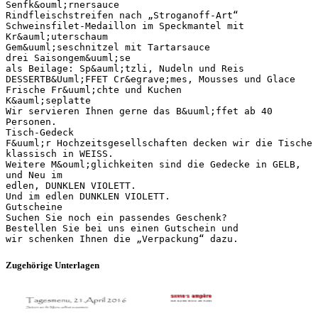
Senfk&ouml;rnersauce
Rindfleischstreifen nach „Stroganoff-Art“
Schweinsfilet-Medaillon im Speckmantel mit
Kr&auml;uterschaum
Gem&uuml;seschnitzel mit Tartarsauce
drei Saisongem&uuml;se
als Beilage: Sp&auml;tzli, Nudeln und Reis
DESSERTB&Uuml;FFET Cr&egrave;mes, Mousses und Glace
Frische Fr&uuml;chte und Kuchen
K&auml;seplatte
Wir servieren Ihnen gerne das B&uuml;ffet ab 40
Personen.
Tisch-Gedeck
F&uuml;r Hochzeitsgesellschaften decken wir die Tische
klassisch in WEISS.
Weitere M&ouml;glichkeiten sind die Gedecke in GELB,
und Neu im
edlen, DUNKLEN VIOLETT.
Und im edlen DUNKLEN VIOLETT.
Gutscheine
Suchen Sie noch ein passendes Geschenk?
Bestellen Sie bei uns einen Gutschein und
Zugehörige Unterlagen