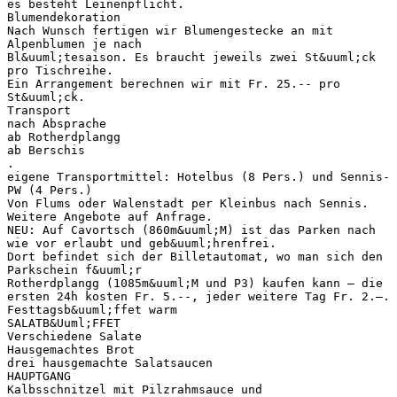
es besteht Leinenpflicht.
Blumendekoration
Nach Wunsch fertigen wir Blumengestecke an mit
Alpenblumen je nach
Bl&uuml;tesaison. Es braucht jeweils zwei St&uuml;ck
pro Tischreihe.
Ein Arrangement berechnen wir mit Fr. 25.-- pro
St&uuml;ck.
Transport
nach Absprache
ab Rotherdplangg
ab Berschis
.
eigene Transportmittel: Hotelbus (8 Pers.) und Sennis-
PW (4 Pers.)
Von Flums oder Walenstadt per Kleinbus nach Sennis.
Weitere Angebote auf Anfrage.
NEU: Auf Cavortsch (860m&uuml;M) ist das Parken nach
wie vor erlaubt und geb&uuml;hrenfrei.
Dort befindet sich der Billetautomat, wo man sich den
Parkschein f&uuml;r
Rotherdplangg (1085m&uuml;M und P3) kaufen kann – die
ersten 24h kosten Fr. 5.--, jeder weitere Tag Fr. 2.—.
Festtagsb&uuml;ffet warm
SALATB&Uuml;FFET
Verschiedene Salate
Hausgemachtes Brot
drei hausgemachte Salatsaucen
HAUPTGANG
Kalbsschnitzel mit Pilzrahmsauce und