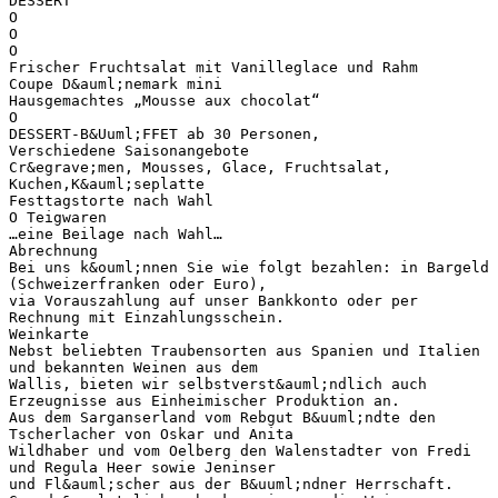
DESSERT
O
O
O
Frischer Fruchtsalat mit Vanilleglace und Rahm
Coupe D&auml;nemark mini
Hausgemachtes „Mousse aux chocolat“
O
DESSERT-B&Uuml;FFET ab 30 Personen,
Verschiedene Saisonangebote
Cr&egrave;men, Mousses, Glace, Fruchtsalat,
Kuchen,K&auml;seplatte
Festtagstorte nach Wahl
O Teigwaren
…eine Beilage nach Wahl…
Abrechnung
Bei uns k&ouml;nnen Sie wie folgt bezahlen: in Bargeld
(Schweizerfranken oder Euro),
via Vorauszahlung auf unser Bankkonto oder per
Rechnung mit Einzahlungsschein.
Weinkarte
Nebst beliebten Traubensorten aus Spanien und Italien
und bekannten Weinen aus dem
Wallis, bieten wir selbstverst&auml;ndlich auch
Erzeugnisse aus Einheimischer Produktion an.
Aus dem Sarganserland vom Rebgut B&uuml;ndte den
Tscherlacher von Oskar und Anita
Wildhaber und vom Oelberg den Walenstadter von Fredi
und Regula Heer sowie Jeninser
und Fl&auml;scher aus der B&uuml;ndner Herrschaft.