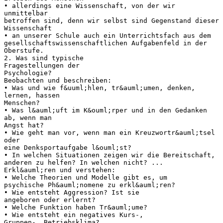
• allerdings eine Wissenschaft, von der wir
unmittelbar
betroffen sind, denn wir selbst sind Gegenstand dieser
Wissenschaft
• an unserer Schule auch ein Unterrichtsfach aus dem
gesellschaftswissenschaftlichen Aufgabenfeld in der
Oberstufe.
2. Was sind typische
Fragestellungen der
Psychologie?
Beobachten und beschreiben:
• Was und wie f&uuml;hlen, tr&auml;umen, denken,
lernen, hassen
Menschen?
• Was l&auml;uft im K&ouml;rper und in den Gedanken
ab, wenn man
Angst hat?
• Wie geht man vor, wenn man ein Kreuzwortr&auml;tsel
oder
eine Denksportaufgabe l&ouml;st?
• In welchen Situationen zeigen wir die Bereitschaft,
anderen zu helfen? In welchen nicht? ...
Erkl&auml;ren und verstehen:
• Welche Theorien und Modelle gibt es, um
psychische Ph&auml;nomene zu erkl&auml;ren?
• Wie entsteht Aggression? Ist sie
angeboren oder erlernt?
• Welche Funktion haben Tr&auml;ume?
• Wie entsteht ein negatives Kurs-,
Gruppen-, Betriebsklima?