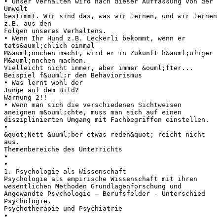
• Unser Verhalten wird nach dieser Auffassung von der
Umwelt
bestimmt. Wir sind das, was wir lernen, und wir lernen
z.B. aus den
Folgen unseres Verhaltens.
• Wenn Ihr Hund z.B. Leckerli bekommt, wenn er
tats&auml;chlich einmal
M&auml;nnchen macht, wird er in Zukunft h&auml;ufiger
M&auml;nnchen machen.
Vielleicht nicht immer, aber immer &ouml;fter...
Beispiel f&uuml;r den Behaviorismus
• Was lernt wohl der
Junge auf dem Bild?
Warnung 2!!
• Wenn man sich die verschiedenen Sichtweisen
aneignen m&ouml;chte, muss man sich auf einen
disziplinierten Umgang mit Fachbegriffen einstellen.
•
&quot;Nett &uuml;ber etwas reden&quot; reicht nicht
aus.
Themenbereiche des Unterrichts
•
•
1. Psychologie als Wissenschaft
Psychologie als empirische Wissenschaft mit ihren
wesentlichen Methoden Grundlagenforschung und
Angewandte Psychologie – Berufsfelder - Unterschied
Psychologie,
Psychotherapie und Psychiatrie
•