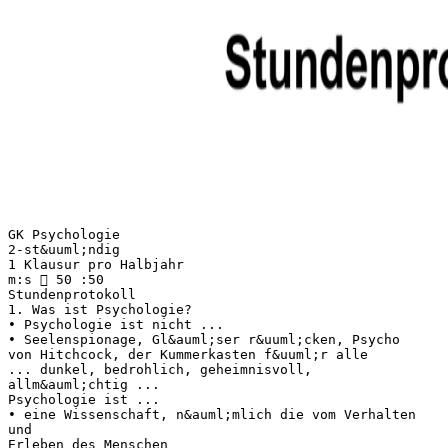
GK Psychologie
2-st&uuml;ndig
1 Klausur pro Halbjahr
m:s  50 :50
Stundenprotokoll
1. Was ist Psychologie?
• Psychologie ist nicht ...
• Seelenspionage, Gl&auml;ser r&uuml;cken, Psycho
von Hitchcock, der Kummerkasten f&uuml;r alle
... dunkel, bedrohlich, geheimnisvoll,
allm&auml;chtig ...
Psychologie ist ...
• eine Wissenschaft, n&auml;mlich die vom Verhalten
und
Erleben des Menschen