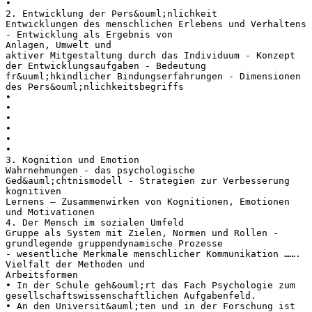
•
2. Entwicklung der Pers&ouml;nlichkeit
Entwicklungen des menschlichen Erlebens und Verhaltens
- Entwicklung als Ergebnis von
Anlagen, Umwelt und
aktiver Mitgestaltung durch das Individuum - Konzept
der Entwicklungsaufgaben - Bedeutung
fr&uuml;hkindlicher Bindungserfahrungen - Dimensionen
des Pers&ouml;nlichkeitsbegriffs
•
•
•
•
•
•
3. Kognition und Emotion
Wahrnehmungen - das psychologische
Ged&auml;chtnismodell - Strategien zur Verbesserung
kognitiven
Lernens – Zusammenwirken von Kognitionen, Emotionen
und Motivationen
4. Der Mensch im sozialen Umfeld
Gruppe als System mit Zielen, Normen und Rollen -
grundlegende gruppendynamische Prozesse
- wesentliche Merkmale menschlicher Kommunikation …….
Vielfalt der Methoden und
Arbeitsformen
• In der Schule geh&ouml;rt das Fach Psychologie zum
gesellschaftswissenschaftlichen Aufgabenfeld.
• An den Universit&auml;ten und in der Forschung ist