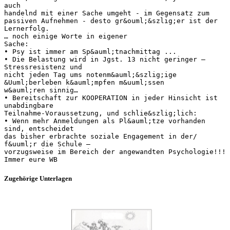
auch
handelnd mit einer Sache umgeht - im Gegensatz zum
passiven Aufnehmen - desto gr&ouml;&szlig;er ist der
Lernerfolg.
… noch einige Worte in eigener
Sache:
• Psy ist immer am Sp&auml;tnachmittag ...
• Die Belastung wird in Jgst. 13 nicht geringer –
Stressresistenz und
nicht jeden Tag ums notenm&auml;&szlig;ige
&Uuml;berleben k&auml;mpfen m&uuml;ssen
w&auml;ren sinnig…
• Bereitschaft zur KOOPERATION in jeder Hinsicht ist
unabdingbare
Teilnahme-Voraussetzung, und schlie&szlig;lich:
• Wenn mehr Anmeldungen als Pl&auml;tze vorhanden
sind, entscheidet
das bisher erbrachte soziale Engagement in der/
f&uuml;r die Schule –
vorzugsweise im Bereich der angewandten Psychologie!!!
Zugehörige Unterlagen