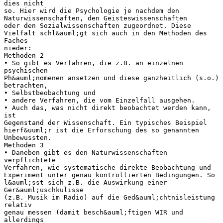
dies nicht
so. Hier wird die Psychologie je nachdem den
Naturwissenschaften, den Geisteswissenschaften
oder den Sozialwissenschaften zugeordnet. Diese
Vielfalt schl&auml;gt sich auch in den Methoden des
Faches
nieder:
Methoden 2
• So gibt es Verfahren, die z.B. an einzelnen
psychischen
Ph&auml;nomenen ansetzen und diese ganzheitlich (s.o.)
betrachten,
• Selbstbeobachtung und
• andere Verfahren, die vom Einzelfall ausgehen.
• Auch das, was nicht direkt beobachtet werden kann,
ist
Gegenstand der Wissenschaft. Ein typisches Beispiel
hierf&uuml;r ist die Erforschung des so genannten
Unbewussten.
Methoden 3
• Daneben gibt es den Naturwissenschaften
verpflichtete
Verfahren, wie systematische direkte Beobachtung und
Experiment unter genau kontrollierten Bedingungen. So
l&auml;sst sich z.B. die Auswirkung einer
Ger&auml;uschkulisse
(z.B. Musik im Radio) auf die Ged&auml;chtnisleistung
relativ
genau messen (damit besch&auml;ftigen WIR und
allerdings