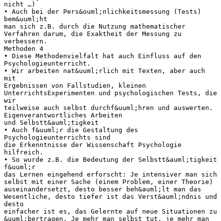
nicht …)
• Auch bei der Pers&ouml;nlichkeitsmessung (Tests)
bem&uuml;ht
man sich z.B. durch die Nutzung mathematischer
Verfahren darum, die Exaktheit der Messung zu
verbessern.
Methoden 4
• Diese Methodenvielfalt hat auch Einfluss auf den
Psychologieunterricht.
• Wir arbeiten nat&uuml;rlich mit Texten, aber auch
mit
Ergebnissen von Fallstudien, kleinen
UnterrichtsExperimenten und psychologischen Tests, die
wir
teilweise auch selbst durchf&uuml;hren und auswerten.
Eigenverantwortliches Arbeiten
und Selbstt&auml;tigkeit
• Auch f&uuml;r die Gestaltung des
Psychologieunterrichts sind
die Erkenntnisse der Wissenschaft Psychologie
hilfreich.
• So wurde z.B. die Bedeutung der Selbstt&auml;tigkeit
f&uuml;r
das Lernen eingehend erforscht: Je intensiver man sich
selbst mit einer Sache (einem Problem, einer Theorie)
auseinandersetzt, desto besser beh&auml;lt man das
Wesentliche, desto tiefer ist das Verst&auml;ndnis und
desto
einfacher ist es, das Gelernte auf neue Situationen zu
&uuml;bertragen. Je mehr man selbst tut, je mehr man