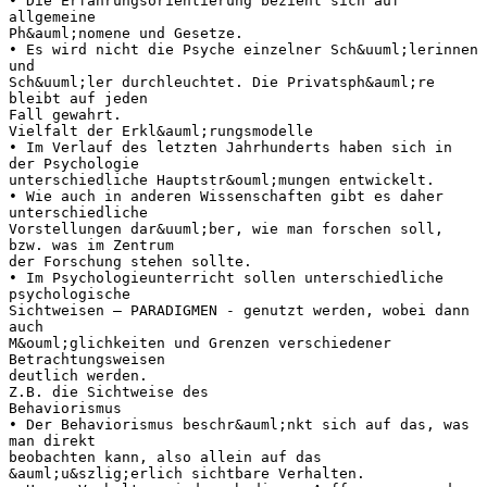
• Die Erfahrungsorientierung bezieht sich auf
allgemeine
Ph&auml;nomene und Gesetze.
• Es wird nicht die Psyche einzelner Sch&uuml;lerinnen
und
Sch&uuml;ler durchleuchtet. Die Privatsph&auml;re
bleibt auf jeden
Fall gewahrt.
Vielfalt der Erkl&auml;rungsmodelle
• Im Verlauf des letzten Jahrhunderts haben sich in
der Psychologie
unterschiedliche Hauptstr&ouml;mungen entwickelt.
• Wie auch in anderen Wissenschaften gibt es daher
unterschiedliche
Vorstellungen dar&uuml;ber, wie man forschen soll,
bzw. was im Zentrum
der Forschung stehen sollte.
• Im Psychologieunterricht sollen unterschiedliche
psychologische
Sichtweisen – PARADIGMEN - genutzt werden, wobei dann
auch
M&ouml;glichkeiten und Grenzen verschiedener
Betrachtungsweisen
deutlich werden.
Z.B. die Sichtweise des
Behaviorismus
• Der Behaviorismus beschr&auml;nkt sich auf das, was
man direkt
beobachten kann, also allein auf das
&auml;u&szlig;erlich sichtbare Verhalten.