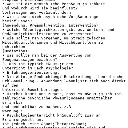
• Was ist die menschliche Pers&ouml;nlichkeit
und wodurch wird sie beeinflusst?
Vorhersagen und ver&auml;ndern:
• Wie lassen sich psychische Vorg&auml;nge
beeinflussen?
(Anwendung, Pr&auml;vention, Intervention)
• Welche M&ouml;glichkeiten gibt es, um Lern- und
Ged&auml;chtnisleistungen zu verbessern?
• Wie sollte man vorgehen, um Streit zwischen
Mitsch&uuml;lerinnen und Mitsch&uuml;lern zu
schlichten
(Mediation)?
• Was sollte man bei der Auswertung von
Zeugenaussagen beachten?
3. Was ist typisch f&uuml;r den
Unterricht im Fach Psychologie?
• Erfahrungsorientierung:
• Die Abfolge Beobachtung/ Beschreibung- theoretische
Erkl&auml;rung - Anwendung l&auml;sst sich auch direkt
auf den
Unterricht &uuml;bertragen.
• Hierbei kommt uns zugute, dass es m&ouml;glich ist,
zahlreiche psychische Ph&auml;nomene unmittelbar
erfahrbar
und beobachtbar zu machen. z.B:
Warnung !!
• Psychologieunterricht kn&uuml;pft zwar an
Erfahrungswelt an,
ist jedoch keine &quot;Therapie&quot;!