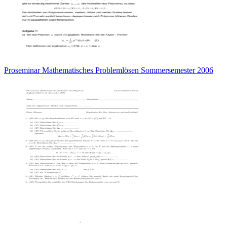
Proseminar Mathematisches Problemlösen Sommersemester 2006