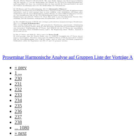
Proseminar Harmonische Analyse auf Gruppen Liste der Vorträge A
«
prev
1 ...
230
231
232
233
234
235
236
237
238
... 1080
»
next