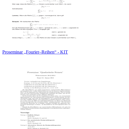
Proseminar „Fourier–Reihen“ - KIT