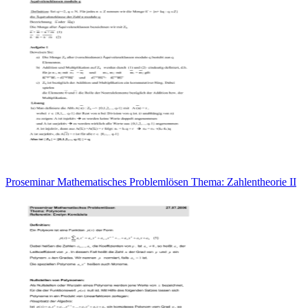
Proseminar Mathematisches Problemlösen Thema: Zahlentheorie II