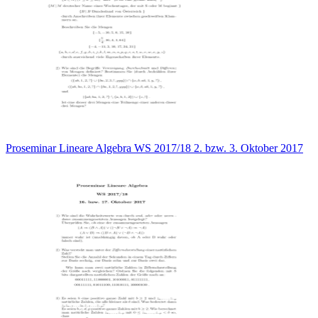
Proseminar Lineare Algebra WS 2017/18 2. bzw. 3. Oktober 2017