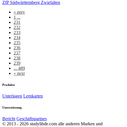
ZfP Südwürttemberg Zwiefalten
«
prev
1 ...
231
232
233
234
235
236
237
238
239
... 489
»
next
Produkte
Unterlagen
Lernkarten
Unterstützung
Bericht
Geschäftspartnes
© 2013 - 2026 studylibde.com alle anderen Marken und