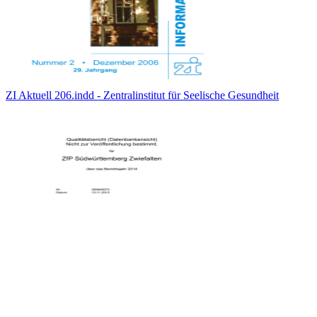
ZI Aktuell 206.indd - Zentralinstitut für Seelische Gesundheit