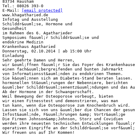
83734 Hausham
Tel.: 08026 393-0
E-Mail:
[email protected]
www.khagatharied.de
Infotag und Ausstellung
Schilddr&uuml;se, Hormone und
Gesundheit
im Rahmen des 6. Agatharieder
Symposiums f&uuml;r Schilddr&uuml;se und
endokrine Medizin
Krankenhaus Agatharied
Donnerstag, 02.10.2014 | ab 15:00 Uhr
Einladung
Sehr geehrte Damen und Herren,
wir &ouml;ffnen f&uuml;r Sie das Foyer des Krankenhause
einen fach&uuml;bergreifenden und bunten Jahrmarkt
von Informationsst&auml;nden zu endokrinen Themen.
Sie k&ouml;nnen sich am Diabetes-Stand beraten lassen. 
hormonellen St&ouml;rungen der Nebenniere, berichten
&uuml;ber Schilddr&uuml;senentz&uuml;ndungen und das Au
Ab der Hormone in der Schwangerschaft.
Weil Bewegung der Osteoporose vorbeugt, bieten
wir einen Fitnesstest und demonstrieren, was man
tun kann, wenn die Osteoporose zum Knochenbruch wird.
Lassen sie sich von uns &uuml;ber die Chancen der gesun
Infost&auml;nde, F&uuml;hrungen &amp; Vortr&auml;ge
Die Firmen Johnson&amp;Johnson, Storz und Covidien
werden ihre neuesten technischen Entwicklungen f&uuml;r
operativen Eingriffe an der Schilddr&uuml;se vorf&uuml;
Wir freuen uns auf Ihr Kommen!