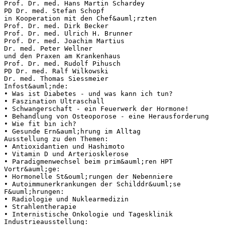
Prof. Dr. med. Hans Martin Schardey
PD Dr. med. Stefan Schopf
in Kooperation mit den Chef&auml;rzten
Prof. Dr. med. Dirk Becker
Prof. Dr. med. Ulrich H. Brunner
Prof. Dr. med. Joachim Martius
Dr. med. Peter Wellner
und den Praxen am Krankenhaus
Prof. Dr. med. Rudolf Pihusch
PD Dr. med. Ralf Wilkowski
Dr. med. Thomas Siessmeier
Infost&auml;nde:
• Was ist Diabetes - und was kann ich tun?
• Faszination Ultraschall
• Schwangerschaft - ein Feuerwerk der Hormone!
• Behandlung von Osteoporose - eine Herausforderung
• Wie fit bin ich?
• Gesunde Ern&auml;hrung im Alltag
Ausstellung zu den Themen:
• Antioxidantien und Hashimoto
• Vitamin D und Arteriosklerose
• Paradigmenwechsel beim prim&auml;ren HPT
Vortr&auml;ge:
• Hormonelle St&ouml;rungen der Nebenniere
• Autoimmunerkrankungen der Schilddr&uuml;se
F&uuml;hrungen:
• Radiologie und Nuklearmedizin
• Strahlentherapie
• Internistische Onkologie und Tagesklinik
Industrieausstellung: