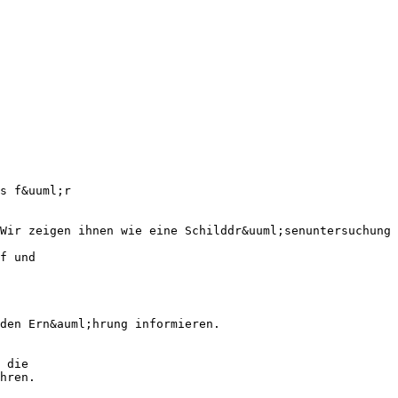
s f&uuml;r
Wir zeigen ihnen wie eine Schilddr&uuml;senuntersuchung
f und
den Ern&auml;hrung informieren.
 die
hren.