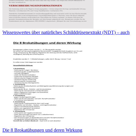
Wissenswertes über natürliches Schilddrüsenextrakt (NDT) – auch
Die 8 Brokatübungen und deren Wirkung