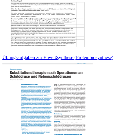
Übungsaufgaben zur Eiweißsynthese (Proteinbiosynthese)