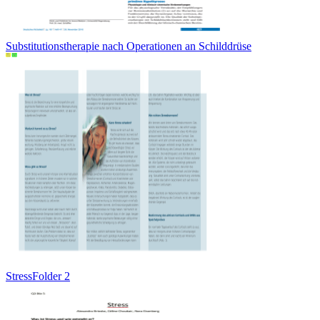
Substitutionstherapie nach Operationen an Schilddrüse
StressFolder 2