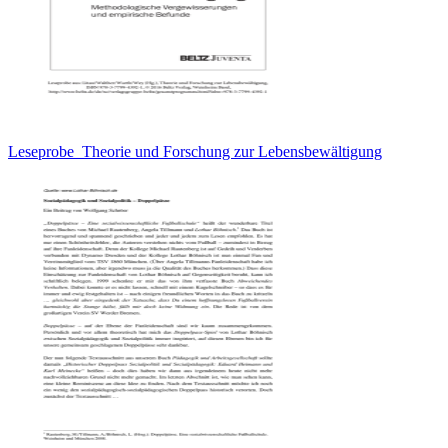
Leseprobe_Theorie und Forschung zur Lebensbewältigung